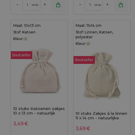
+
+
–
–
verp.
verp.
Maat: 10x13 cm
Maat: 11x14 cm
Stof: Katoen
Stof: Linnen, Katoen,
polyester
Kleur:
Kleur:
Bestseller
Bestseller
10 stuks Katoenen zakjes
10 x 13 cm - natuurlijk
10 stuks Zakjes à la linnen
11 x 14 cm - natuurlijke
kleur
3,49
€
3,69
€