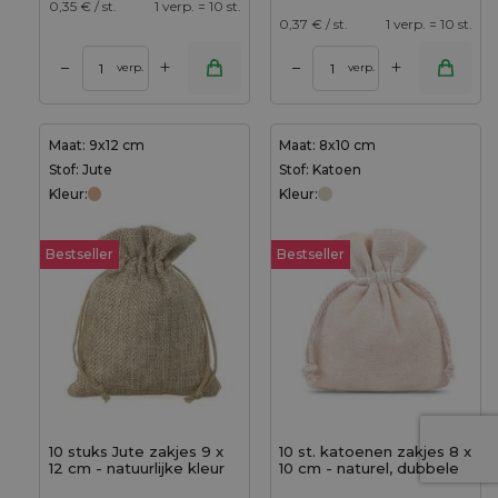
0,35
€ / st.
1 verp. = 10 st.
0,37
€ / st.
1 verp. = 10 st.
+
+
–
–
verp.
verp.
Maat: 9x12 cm
Maat: 8x10 cm
Stof: Jute
Stof: Katoen
Kleur:
Kleur:
Bestseller
Bestseller
10 stuks Jute zakjes 9 x
10 st. katoenen zakjes 8 x
12 cm - natuurlijke kleur
10 cm - naturel, dubbele
trekkoord