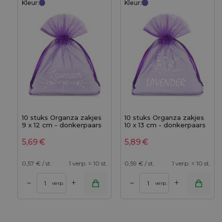
Kleur:
Kleur:
10 stuks Organza zakjes
10 stuks Organza zakjes
9 x 12 cm - donkerpaars
10 x 13 cm - donkerpaars
met druk (lavendel) - 3
met druk (lavendel) - 2
5,69
€
5,89
€
0,57
€ / st.
1 verp. = 10 st.
0,59
€ / st.
1 verp. = 10 st.
+
+
–
–
verp.
verp.