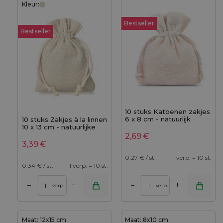
Kleur:
Bestseller
Bestseller
10 stuks Katoenen zakjes
6 x 8 cm - natuurlijk
10 stuks Zakjes à la linnen
10 x 13 cm - natuurlijke
kleur
2,69
€
3,39
€
0,27
€ / st.
1 verp. = 10 st.
0,34
€ / st.
1 verp. = 10 st.
+
+
–
–
verp.
verp.
Maat: 12x15 cm
Maat: 8x10 cm