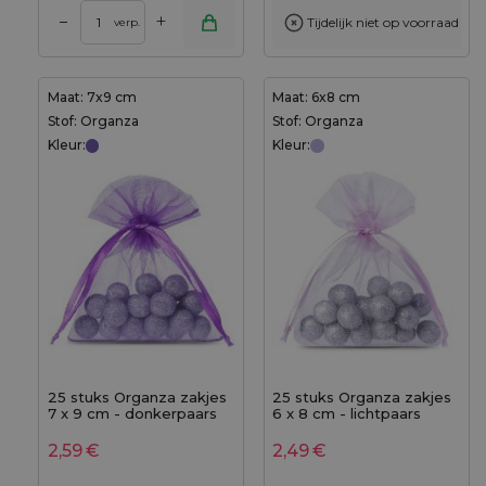
+
–
Tijdelijk niet op voorraad
verp.
Maat: 7x9 cm
Maat: 6x8 cm
Stof: Organza
Stof: Organza
Kleur:
Kleur:
25 stuks Organza zakjes
25 stuks Organza zakjes
7 x 9 cm - donkerpaars
6 x 8 cm - lichtpaars
2,59
€
2,49
€