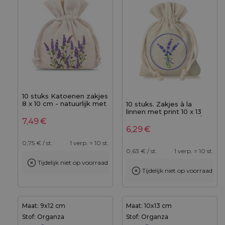
10 stuks Katoenen zakjes
8 x 10 cm - natuurlijk met
10 stuks. Zakjes à la
druk lavendel
linnen met print 10 x 13
cm - natuurlijke kleur /
7,49
€
van lavendel
6,29
€
0,75
€ / st.
1 verp. = 10 st.
0,63
€ / st.
1 verp. = 10 st.
Tijdelijk niet op voorraad
Tijdelijk niet op voorraad
Maat: 9x12 cm
Maat: 10x13 cm
Stof: Organza
Stof: Organza