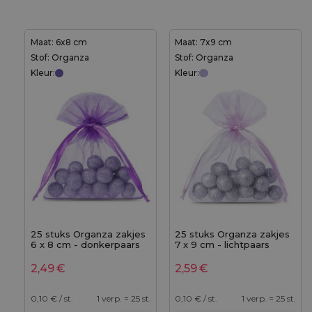
Maat: 6x8 cm
Maat: 7x9 cm
Stof: Organza
Stof: Organza
Kleur:
Kleur:
25 stuks Organza zakjes
25 stuks Organza zakjes
6 x 8 cm - donkerpaars
7 x 9 cm - lichtpaars
2,49
€
2,59
€
0,10
€ / st.
1 verp. = 25 st.
0,10
€ / st.
1 verp. = 25 st.