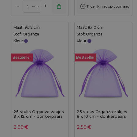
+
–
Tijdelijk niet op voorraad
verp.
Maat: 9x12 cm
Maat: 8x10 cm
Stof: Organza
Stof: Organza
Kleur:
Kleur:
Bestseller
Bestseller
25 stuks Organza zakjes
25 stuks Organza zakjes
9 x 12 cm - donkerpaars
8 x 10 cm - donkerpaars
2,99
€
2,59
€