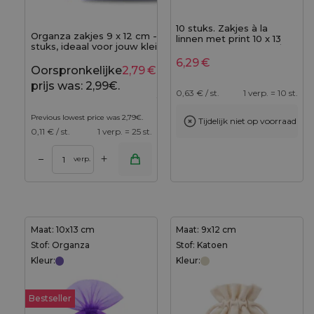
10 stuks. Zakjes à la
Organza zakjes 9 x 12 cm - 25 paarse
linnen met print 10 x 13
stuks, ideaal voor jouw kleine schatten en
cm - natuurlijke kleur /
accessoires
van lavendel
6,29
€
Oorspronkelijke
2,79
€
Huidige
2,99
€
prijs was: 2,99€.
prijs is:
0,63
€ / st.
1 verp. = 10 st.
2,79€.
Previous lowest price was
2,79
€
.
Tijdelijk niet op voorraad
0,11
€ / st.
1 verp. = 25 st.
+
–
verp.
Maat: 10x13 cm
Maat: 9x12 cm
Stof: Organza
Stof: Katoen
Kleur:
Kleur:
Bestseller