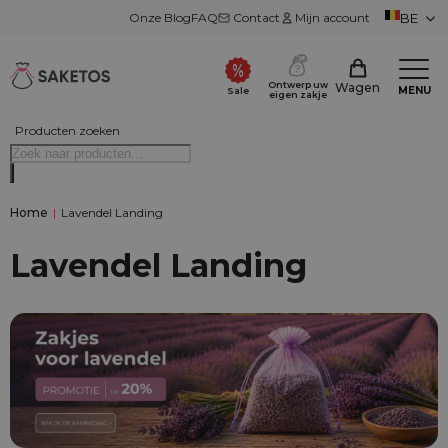
Onze Blog
FAQ
Contact
Mijn account
BE
Ontwerp uw
Wagen
MENU
Sale
eigen zakje
Producten zoeken
Home
|
Lavendel Landing
Lavendel Landing