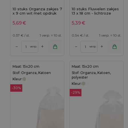
10 stuks Organza zakjes 7
10 stuks Fluwelen zakjes
x 9 cm wit met opdruk
13 x 18 cm - lichtroze
lavendel
5,69
€
5,39
€
0,57
€ / st.
1 verp. = 10 st.
0,54
€ / st.
1 verp. = 10 st.
+
+
–
–
verp.
verp.
Maat: 15x20 cm
Maat: 15x20 cm
Stof: Organza, Katoen
Stof: Organza, Katoen,
polyester
Kleur:
Kleur:
-30%
-29%