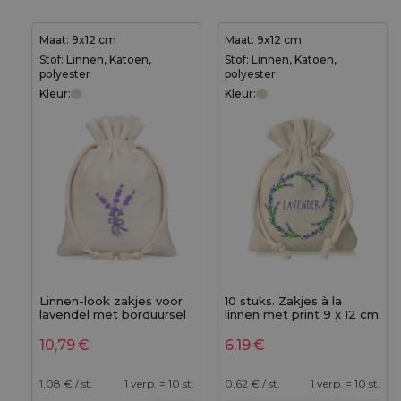
Maat: 9x12 cm
Maat: 9x12 cm
Stof: Linnen, Katoen,
Stof: Linnen, Katoen,
polyester
polyester
Kleur:
Kleur:
Linnen-look zakjes voor
10 stuks. Zakjes à la
lavendel met borduursel
linnen met print 9 x 12 cm
- 9x12 cm, set van 10 -
- natuurlijke kleur / van
natuurlijk & stijlvol
lavendel
10,79
€
6,19
€
verpakt
1,08
€ / st.
1 verp. = 10 st.
0,62
€ / st.
1 verp. = 10 st.