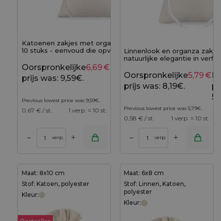
Katoenen zakjes met organza 15x20 cm -
10 stuks - eenvoud die opvalt
Linnenlook en organza zakje
natuurlijke elegantie in verfi
stuks)
Oorspronkelijke
6,69
€
Huidige
9,59
€
Oorspronkelijke
5,79
€
Hu
prijs was: 9,59€.
prijs is:
prijs was: 8,19€.
pri
6,69€.
5,
Previous lowest price was
9,59
€
.
Previous lowest price was
5,79
€
.
0,67
€ / st.
1 verp. = 10 st.
0,58
€ / st.
1 verp. = 10 st.
+
+
–
–
verp.
verp.
Maat: 8x10 cm
Maat: 6x8 cm
Stof: Katoen, polyester
Stof: Linnen, Katoen,
polyester
Kleur:
Kleur: