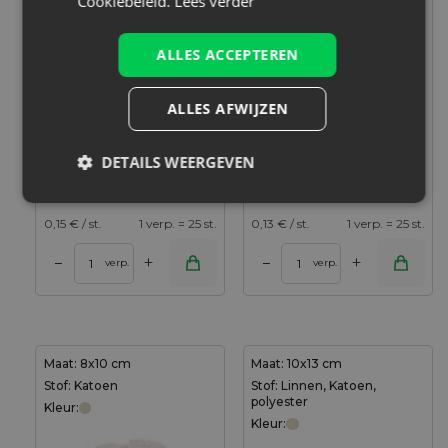
Cookiebeleid.
Lees verder
ALLES ACCEPTEREN
ALLES AFWIJZEN
25 stuks Organza zakjes
25 stuks Organza zakjes
11 x 14 cm - donkerpaars
10 x 13 cm - lichtpaars
DETAILS WEERGEVEN
3,69
€
3,29
€
0,15
€ / st.
1 verp. = 25 st.
0,13
€ / st.
1 verp. = 25 st.
+
+
–
–
verp.
verp.
Maat: 8x10 cm
Maat: 10x13 cm
Stof: Katoen
Stof: Linnen, Katoen,
polyester
Kleur:
Kleur: