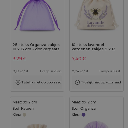
25 stuks Organza zakjes
10 stuks lavendel
10 x 13 cm - donkerpaars
katoenen zakjes 9 x 12
cm, naturel, met de
opdruk "Lavande de
3,29
€
7,40
€
Provence"
0,13
€ / st.
1 verp. = 25 st.
0,74
€ / st.
1 verp. = 10 st.
Tijdelijk niet op voorraad
Tijdelijk niet op voorraad
Maat: 9x12 cm
Maat: 9x12 cm
Stof: Katoen
Stof: Organza
Kleur:
Kleur: