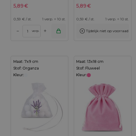
5,89
€
5,89
€
0,59
€ / st.
1 verp. = 10 st.
0,59
€ / st.
1 verp. = 10 st.
+
–
Tijdelijk niet op voorraad
verp.
Maat: 7x9 cm
Maat: 13x18 cm
Stof: Organza
Stof: Fluweel
Kleur:
Kleur: