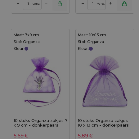
+
+
–
–
verp.
verp.
Maat: 7x9 cm
Maat: 10x13 cm
Stof: Organza
Stof: Organza
Kleur:
Kleur:
10 stuks Organza zakjes 7
10 stuks Organza zakjes
x 9 cm - donkerpaars
10 x 13 cm - donkerpaars
met druk lavendel
met druk (lavendel) - 3
5,69
€
5,89
€