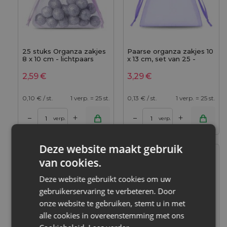
25 stuks Organza zakjes
Paarse organza zakjes 10
8 x 10 cm - lichtpaars
x 13 cm, set van 25 -
ideaal voor cadeautjes
en sieraden
2,59
€
3,29
€
0,10
€ / st.
1 verp. = 25 st.
0,13
€ / st.
1 verp. = 25 st.
+
+
–
–
verp.
verp.
Deze website maakt gebruik
Maat: 11x14 cm
Maat: 10x13 cm
van cookies.
Stof: Organza
Stof: Organza
Kleur:
Kleur:
Deze website gebruikt cookies om uw
gebruikerservaring te verbeteren. Door
onze website te gebruiken, stemt u in met
alle cookies in overeenstemming met ons