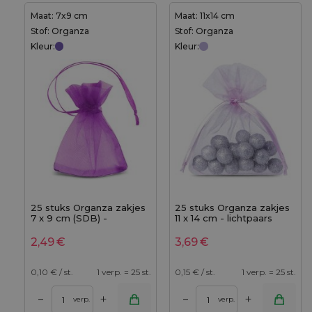
Maat: 7x9 cm
Maat: 11x14 cm
Stof: Organza
Stof: Organza
Kleur:
Kleur:
25 stuks Organza zakjes
25 stuks Organza zakjes
7 x 9 cm (SDB) -
11 x 14 cm - lichtpaars
donkerpaars
2,49
€
3,69
€
0,10
€ / st.
1 verp. = 25 st.
0,15
€ / st.
1 verp. = 25 st.
+
+
–
–
verp.
verp.