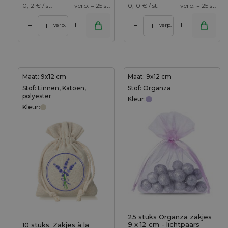
0,12
€ / st.
1 verp. = 25 st.
0,10
€ / st.
1 verp. = 25 st.
+
+
–
–
verp.
verp.
Maat: 9x12 cm
Maat: 9x12 cm
Stof: Linnen, Katoen,
Stof: Organza
polyester
Kleur:
Kleur:
25 stuks Organza zakjes
9 x 12 cm - lichtpaars
10 stuks. Zakjes à la