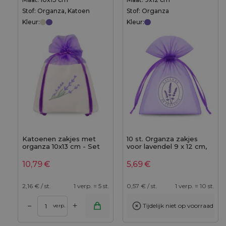
Stof: Organza, Katoen
Stof: Organza
Kleur:
Kleur:
Katoenen zakjes met
10 st. Organza zakjes
organza 10x13 cm - Set
voor lavendel 9 x 12 cm,
van 5 - lavendelpracht in
donkerpaars met opdruk
geborduurde elegantie
"Lavande de Provence"
10,79
€
5,69
€
2,16
€ / st.
1 verp. = 5 st.
0,57
€ / st.
1 verp. = 10 st.
+
–
Tijdelijk niet op voorraad
verp.