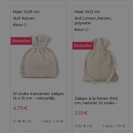
Maat: 12x15 cm
Maat: 9x12 cm
Stof: Katoen
Stof: Linnen, Katoen,
polyester
Kleur:
Kleur:
Bestseller
Bestseller
10 stuks Katoenen zakjes
12 x 15 cm - natuurlijk,
Zakjes à la linnen 9x12
met dubbel trekkoord
cm, naturel, 10 stuks -
met dubbel trekkoord en
4,79
€
decoratieve kraag
3,19
€
0,48
€ / st.
1 verp. = 10 st.
0,32
€ / st.
1 verp. = 10 st.