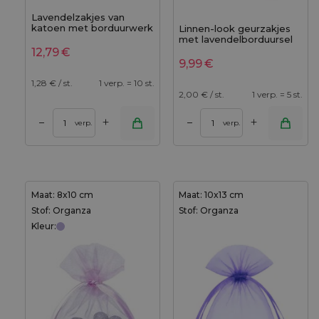
Lavendelzakjes van
katoen met borduurwerk
Linnen-look geurzakjes
- 10x13 cm, set van 10 -
met lavendelborduursel
natuurlijke charme in een
10x13 cm - 5 stuks -
12,79
€
stijlvol jasje
tijdloos elegant
9,99
€
1,28
€ / st.
1 verp. = 10 st.
2,00
€ / st.
1 verp. = 5 st.
+
+
–
–
verp.
verp.
Maat: 8x10 cm
Maat: 10x13 cm
Stof: Organza
Stof: Organza
Kleur: