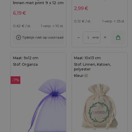
linnen met print 9 x 12 cm
- natuurlijke kleur / van
2,99
€
lavendel
6,19
€
0,12
€ / st.
1 verp. = 25 st.
0,62
€ / st.
1 verp. = 10 st.
+
–
Tijdelijk niet op voorraad
verp.
Maat: 9x12 cm
Maat: 10x13 cm
Stof: Organza
Stof: Linnen, Katoen,
polyester
Kleur:
-7%