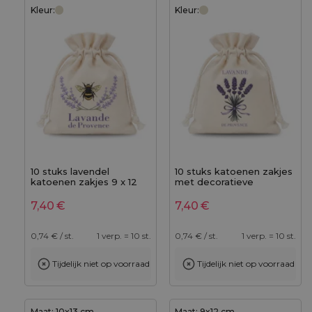
Kleur:
Kleur:
10 stuks lavendel
10 stuks katoenen zakjes
katoenen zakjes 9 x 12
met decoratieve
cm, naturel, met de
lavendelprint, formaat 9 x
opdruk "Lavande de
12 cm, natuurlijke kleur
7,40
€
7,40
€
Provence"
0,74
€ / st.
1 verp. = 10 st.
0,74
€ / st.
1 verp. = 10 st.
Tijdelijk niet op voorraad
Tijdelijk niet op voorraad
Maat: 10x13 cm
Maat: 9x12 cm