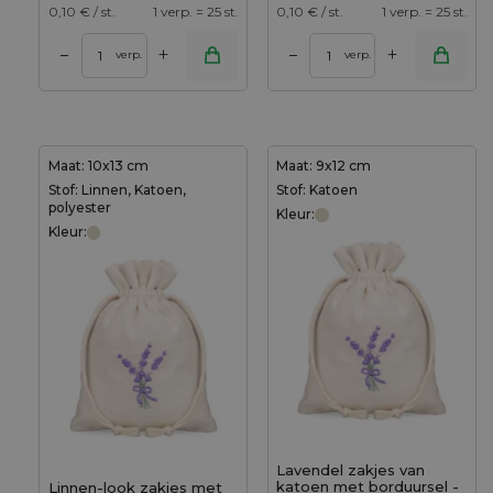
0,10
€ / st.
1 verp. = 25 st.
0,10
€ / st.
1 verp. = 25 st.
+
+
–
–
verp.
verp.
Maat: 10x13 cm
Maat: 9x12 cm
Stof: Linnen, Katoen,
Stof: Katoen
polyester
Kleur:
Kleur:
Lavendel zakjes van
katoen met borduursel -
Linnen-look zakjes met