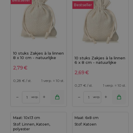
Bestseller
Bestseller
10 stuks Zakjes à la linnen
8 x 10 cm - natuurlijke
10 stuks Zakjes à la linnen
kleur
6 x 8 cm - natuurlijke
kleur
2,79
€
2,69
€
0,28
€ / st.
1 verp. = 10 st.
0,27
€ / st.
1 verp. = 10 st.
+
+
–
–
verp.
verp.
Maat: 10x13 cm
Maat: 6x8 cm
Stof: Linnen, Katoen,
Stof: Katoen
polyester