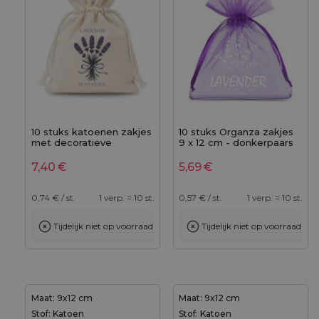
10 stuks katoenen zakjes
10 stuks Organza zakjes
met decoratieve
9 x 12 cm - donkerpaars
lavendelprint, formaat 9 x
met druk (lavendel) - 2
12 cm, natuurlijke kleur
7,40
€
5,69
€
0,74
€ / st.
1 verp. = 10 st.
0,57
€ / st.
1 verp. = 10 st.
Tijdelijk niet op voorraad
Tijdelijk niet op voorraad
Maat: 9x12 cm
Maat: 9x12 cm
Stof: Katoen
Stof: Katoen