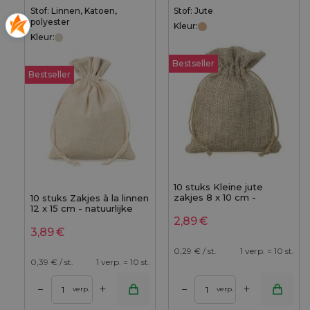
Stof: Linnen, Katoen,
Stof: Jute
polyester
Kleur:
Kleur:
Bestseller
Bestseller
10 stuks Kleine jute
zakjes 8 x 10 cm -
10 stuks Zakjes à la linnen
natuurlijke kleur
12 x 15 cm - natuurlijke
kleur
2,89
€
3,89
€
0,29
€ / st.
1 verp. = 10 st.
0,39
€ / st.
1 verp. = 10 st.
+
+
–
–
verp.
verp.