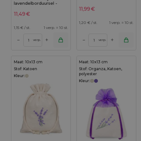
9x12 cm, set van 10 -
lavendelborduursel -
geurige charme in een
10x13 cm, set van 10 -
11,99
€
natuurlijk jasje
natuurlijke charme met
11,49
€
een elegante twist
1,20
€ / st.
1 verp. = 10 st.
1,15
€ / st.
1 verp. = 10 st.
+
+
–
–
verp.
verp.
Maat: 10x13 cm
Maat: 10x13 cm
Stof: Katoen
Stof: Organza, Katoen,
polyester
Kleur:
Kleur: