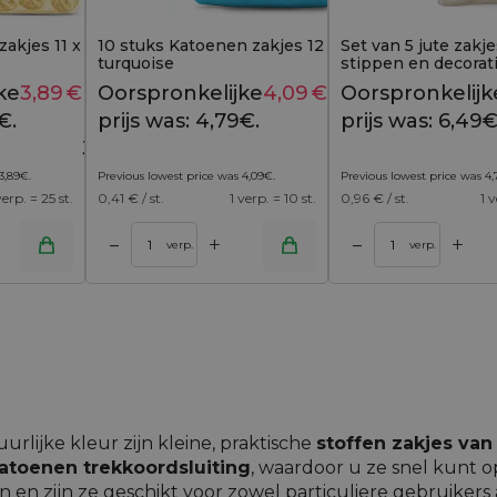
zakjes 11 x 20 cm - goud
10 stuks Katoenen zakjes 12 x 15 cm -
Set van 5 jute zakj
turquoise
stippen en decorat
ke
3,89
€
Huidige
Oorspronkelijke
4,09
€
Huidige
Oorspronkelijk
4,69
€
4,79
€
€.
prijs is:
prijs was: 4,79€.
prijs is:
prijs was: 6,49€
3,89€.
4,09€.
3,89
€
.
Previous lowest price was
4,09
€
.
Previous lowest price was
4,
verp. = 25 st.
0,41
€ / st.
1 verp. = 10 st.
0,96
€ / st.
1 v
+
+
–
–
inkelwagen
Toevoegen aan winkelwagen
verp.
verp.
urlijke kleur zijn kleine, praktische
stoffen zakjes va
atoenen trekkoordsluiting
, waardoor u ze snel kunt o
n en zijn ze geschikt voor zowel particuliere gebruikers a