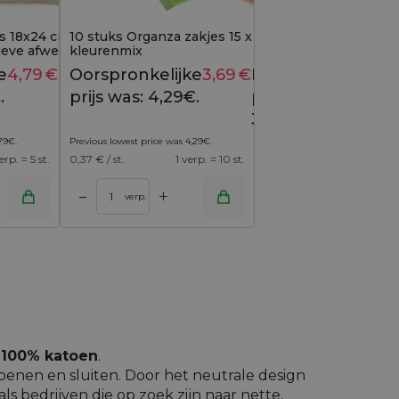
es 18x24 cm - met witte
10 stuks Organza zakjes 15 x 33 cm -
ieve afwerking
kleurenmix
e
4,79
€
Huidige
Oorspronkelijke
3,69
€
Huidige
6,49
€
4,29
€
.
prijs is:
prijs was: 4,29€.
prijs is:
4,79€.
3,69€.
79
€
.
Previous lowest price was
4,29
€
.
erp. = 5 st.
0,37
€ / st.
1 verp. = 10 st.
+
–
verp.
n 100% katoen
.
penen en sluiten. Door het neutrale design
ls bedrijven die op zoek zijn naar nette,