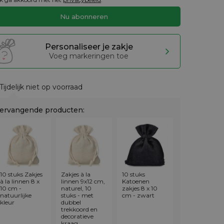
Personaliseer je zakje
Voeg markeringen toe
Tijdelijk niet op voorraad
ervangende producten:
10 stuks Zakjes
Zakjes à la
10 stuks
à la linnen 8 x
linnen 9x12 cm,
Katoenen
10 cm -
naturel, 10
zakjes 8 x 10
natuurlijke
stuks - met
cm - zwart
kleur
dubbel
trekkoord en
decoratieve
kraag