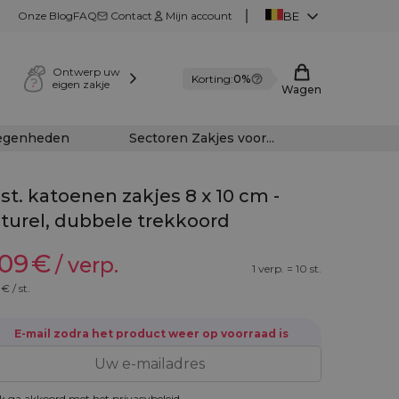
Onze Blog
FAQ
Contact
Mijn account
BE
Ontwerp uw
Korting:
0%
eigen zakje
Wagen
legenheden
Sectoren Zakjes voor...
 st. katoenen zakjes 8 x 10 cm -
turel, dubbele trekkoord
,09
€
/ verp.
1 verp. = 10 st.
€ / st.
E-mail zodra het product weer op voorraad is
k ga akkoord met het
privacybeleid
.