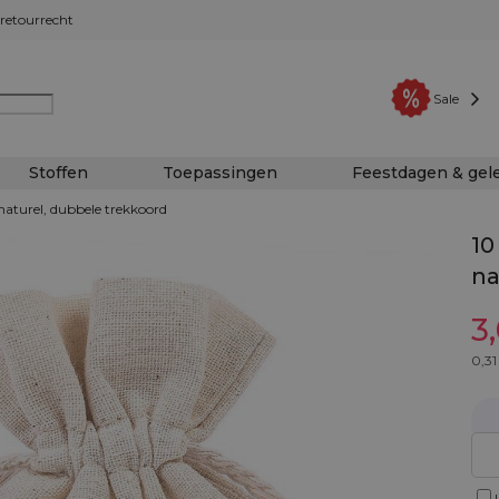
retourrecht
Sale
Stoffen
Toepassingen
Feestdagen & ge
 naturel, dubbele trekkoord
10
na
3
0,31
I