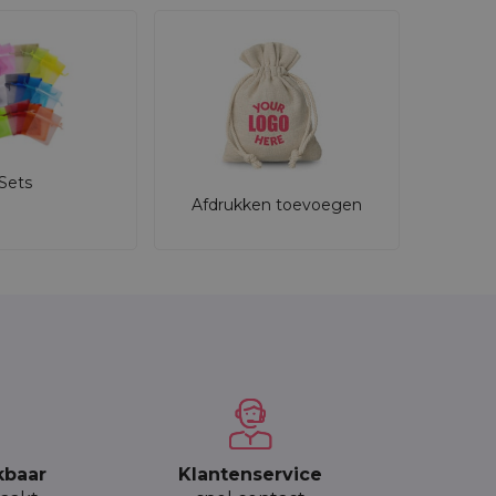
Sets
Afdrukken toevoegen
ende verpakking nodig heeft.
oet handelen.
kbaar
Klantenservice