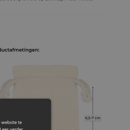
lijke uitstraling.
ls
herbruikbare verpakking
voor kleine
illende productlijnen, acties en
?
 website te
Lees verder