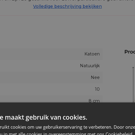
Volledige beschrijving bekijken
jes 8 x 10 cm gemaakt?
en ademende stof met een zachte structuur en een natuur
k en voelt tegelijk licht aan, waardoor het goed werkt a
r dat de zakjes makkelijk te combineren zijn met versch
Katoen
Natuurlijk
kjes 8 x 10 cm thuis en in uw bedrijf
Nee
10
of kleine accessoires,
8 cm
en kledingkasten,
 speciale gelegenheden.
Kerstmis, Pasen
e maakt gebruik van cookies.
10 cm
ruikt cookies om uw gebruikerservaring te verbeteren. Door onze
 u in met alle cookies in overeenstemming met ons Cookiebeleid.