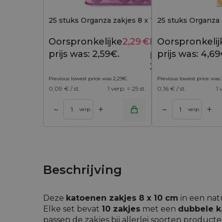
25 stuks Organza zakjes 8 x 10 cm - fuchsia
25 stuks Organza 
Oorspronkelijke
2,29
€
Huidige
Oorspronkelij
2,59
€
prijs was: 2,59€.
prijs is:
prijs was: 4,69
2,29€.
Previous lowest price was
2,29
€
.
Previous lowest price was
0,09
€ / st.
1 verp. = 25 st.
0,16
€ / st.
1 
+
+
–
–
 winkelwagen
Toevoegen aan winkelwagen
Toevoegen aan w
verp.
verp.
Beschrijving
Deze
katoenen zakjes 8 x 10 cm
in een natu
Elke set bevat
10 zakjes
met een
dubbele k
passen de zakjes bij allerlei soorten producte