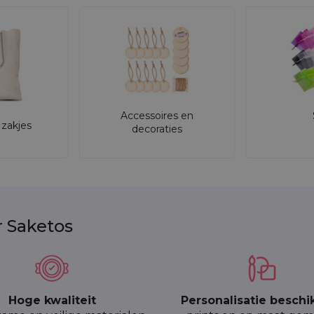
 zakjes 8 x 10 cm?
 x 10 cm
, krijgt u:
estand zijn tegen veelvuldig gebruik,
adeauverpakkingen en productpresentaties,
Accessoires en
ples en promotieartikelen,
zakjes
decoraties
trekkoordsluiting,
sionele toepassing,
edrijven.
oplossing voor wie nette, compacte en consistent uitzi
r Saketos
jes met logo
30 stuks
met uw logo, tekst of eenvoudige grafiek.
 de mogelijkheid voor
express 48 uur
wanneer u snel m
Hoge kwaliteit
Personalisatie beschi