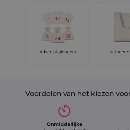
Waarom kiezen voor katoenen
Door te kiezen voor deze
katoenen zakjes 8
duurzame en herbruikbare
zakjes die b
een
natuurlijke look
die goed past bij c
praktische inhoud
voor kleine items, sam
Adventskalenders
Katoenen 
ordelijke uitstraling
dankzij de dubbele 
veelzijdigheid voor thuisgebruik én profes
eenvoudige
bedrukking met logo
voor b
Deze kleine katoenen zakjes zijn een slimme 
Voordelen van het kiezen voo
Personalisatie - katoenen zak
U kunt deze zakjes laten
bedrukken vanaf 
De levertijd bedraagt
5-10 werkdagen
, met
Onmiddellijke