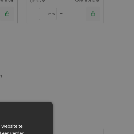
rp. = 5 st.
1,16
€ / st.
1 verp. = 200 st.
+
–
verp.
 website te
Lees verder