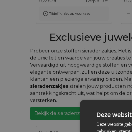
0,22
€ / st.
1 verp. = 10 st.
0,27
–
Tijdelijk niet op voorraad
Toevoegen aan winkelwagen
Toevoegen aan wi
Exclusieve juwe
Probeer onze stoffen sieradenzakjes. Het i
de uniciteit en waarde van jouw creaties 
Vervaardigd uit hoogwaardige stoffen en ve
elegante ontwerpen, zullen deze uitzonder
klanten een plezierige ervaring bieden. M
sieradenzakjes
stralen jouw producten n
aantrekkingskracht uit, wat helpt om de p
versterken.
Deze websit
Bekijk de sieradenzakjes
Deze website geb
gebruiken, stemt