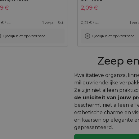
89
€
2,09
€
€ / st.
1 verp. = 5 st.
0,21
€ / st.
1 verp
Tijdelijk niet op voorraad
Tijdelijk niet op voorraad
Toevoegen aan winkelwagen
Zeep e
Kwalitatieve organza, lin
milieuvriendelijke verpak
Ze zijn niet alleen prakti
de uniciteit van jouw 
beschermt niet alleen eff
esthetische charme en vi
en kaarsen op elegante e
gepresenteerd.