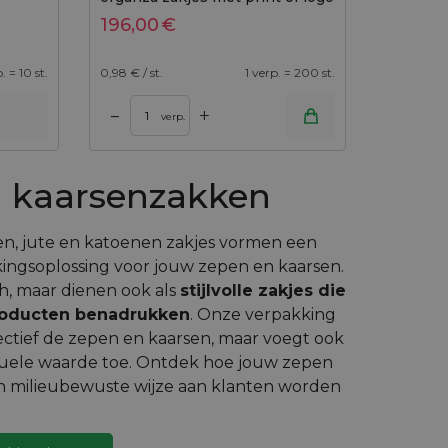
196,00
€
. = 10 st.
0,98
€ / st.
1 verp. = 200 st.
+
–
verp.
n kaarsenzakken
nen, jute en katoenen zakjes vormen een
kingsoplossing voor jouw zepen en kaarsen.
sch, maar dienen ook als
stijlvolle zakjes die
producten benadrukken
. Onze verpakking
ectief de zepen en kaarsen, maar voegt ook
suele waarde toe. Ontdek hoe jouw zepen
n milieubewuste wijze aan klanten worden