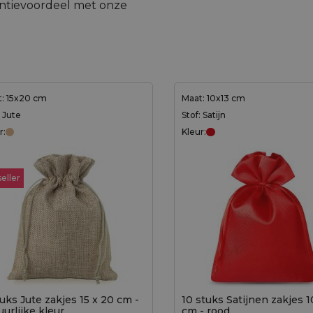
rentievoordeel met onze
: 15x20 cm
Maat: 10x13 cm
: Jute
Stof: Satijn
r:
Kleur:
eller
tuks Jute zakjes 15 x 20 cm -
10 stuks Satijnen zakjes 1
uurlijke kleur
cm - rood