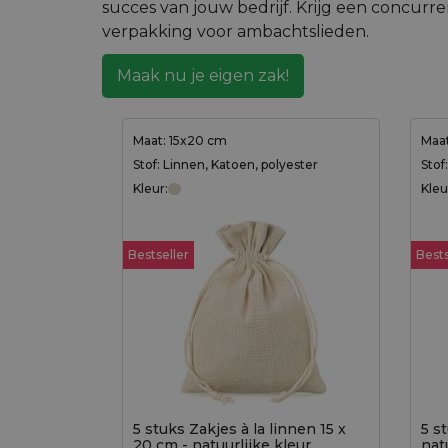
succes van jouw bedrijf. Krijg een concur
verpakking voor ambachtslieden.
Maak nu je eigen zak!
Maat: 15x20 cm
Maat
Stof: Linnen, Katoen, polyester
Stof
Kleur:
Kleu
Bestseller
Bests
5 stuks Zakjes à la linnen 15 x
5 s
20 cm - natuurlijke kleur
nat