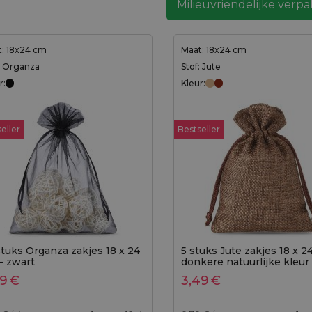
Milieuvriendelijke verp
: 18x24 cm
Maat: 18x24 cm
: Organza
Stof: Jute
r:
Kleur:
eller
Bestseller
stuks Organza zakjes 18 x 24
5 stuks Jute zakjes 18 x 2
- zwart
donkere natuurlijke kleur
69
€
3,49
€