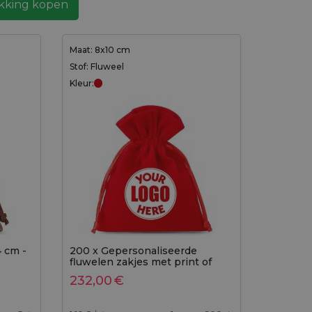
akking kopen
Maat: 8x10 cm
Stof: Fluweel
Kleur:
4 cm -
200 x Gepersonaliseerde
fluwelen zakjes met print of
logo
232,00
€