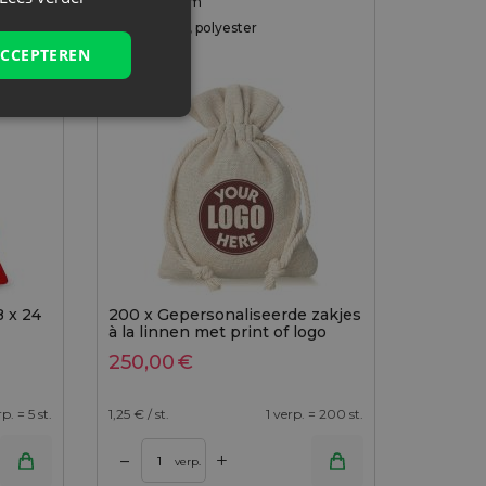
Maat: 11x14 cm
Stof: Katoen, polyester
ACCEPTEREN
Kleur:
8 x 24
200 x Gepersonaliseerde zakjes
à la linnen met print of logo
250,00
€
rp. = 5 st.
1,25
€ / st.
1 verp. = 200 st.
+
–
verp.