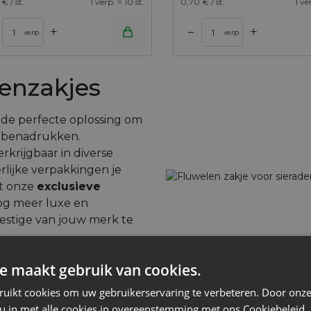
€ / st.
1 verp. = 10 st.
0,70
€ / st.
1 ve
+
+
–
nkelwagen
Toevoegen aan winkelwagen
verp.
verp.
lenzakjes
s de perfecte oplossing om
te benadrukken.
rkrijgbaar in diverse
lijke verpakkingen je
et onze
exclusieve
og meer luxe en
restige van jouw merk te
e maakt gebruik van cookies.
ruikt cookies om uw gebruikerservaring te verbeteren. Door onze
 u in met alle cookies in overeenstemming met ons Cookiebeleid.