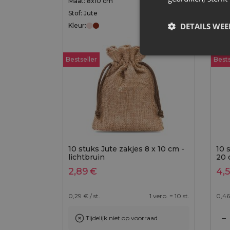
Maat: 8x10 cm
Maat
Stof: Jute
Stof
DETAILS WE
Kleur:
Kleu
Bestseller
Bests
10 stuks Jute zakjes 8 x 10 cm -
10 s
lichtbruin
20 
2,89
€
4,
0,29
€ / st.
1 verp. = 10 st.
0,46
–
Tijdelijk niet op voorraad
Toevoegen aan winkelwagen
Toevoegen aan wi