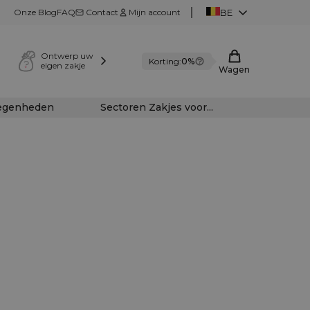
Onze Blog
FAQ
Contact
Mijn account
BE
Ontwerp uw
Korting:
0%
eigen zakje
Wagen
legenheden
Sectoren Zakjes voor...