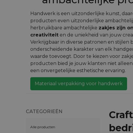
Handwerk is een uitzonderlijke kunst, da
producten even uitzonderlijke ambachteli
herbruikbare ambachtelijke
zakjes zijn 
creativiteit
en de uniekheid van jouw creat
Verkrijgbaar in diverse patronen en stijle
onderscheidende karakter van elk handge
waarde toevoegt. Door te kiezen voor zak
producten bied je jouw klanten niet allee
een onvergetelijke esthetische ervaring.
Materiaal verpakking voor handwerk
CATEGORIEËN
Craf
bedr
Alle producten