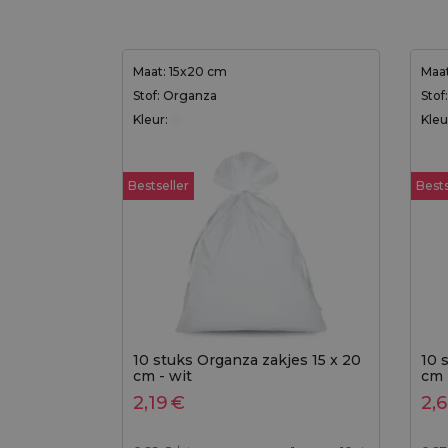
Maat: 15x20 cm
Maat
Stof: Organza
Stof
Kleur:
Kleu
Bestseller
Bests
10 stuks Organza zakjes 15 x 20
10 
cm - wit
cm 
2,19
€
2,