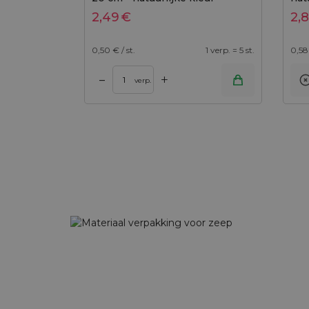
2,49
€
2,
0,50
€ / st.
1 verp. = 5 st.
0,58
+
–
verp.