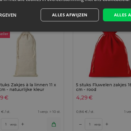
: 11x20 cm
Maat: 18x24 cm
: Linnen, Katoen, polyester
Stof: Fluweel
ERGEVEN
ALLES AFWIJZEN
ALLES 
r:
Kleur:
eller
tuks Zakjes à la linnen 11 x
5 stuks Fluwelen zakjes 1
cm - natuurlijke kleur
cm - rood
59
€
4,29
€
€ / st.
1 verp. = 10 st.
0,86
€ / st.
1 ve
+
+
–
nkelwagen
Toevoegen aan winkelwagen
verp.
verp.