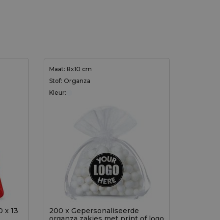
Maat: 8x10 cm
Stof: Organza
Kleur:
0 x 13
200 x Gepersonaliseerde
organza zakjes met print of logo