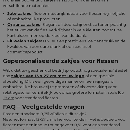
In ons aanbod vindt u zakjes van 13 x 27 cm gemaakt van
verschillende materialen:
Jute zakjes
:
Ruw en natuurlijk, ideaal voor flessen wijn, olijfolie
of ambachtelijke producten.
Organza zakjes
:
Elegant en doorschijnend, ze tonen prachtig
het etiket van de fles. Verkrijgbaar in vele kleuren, zodat u ze
kunt afstemmen op de kleur van de drank.
Fluwelen zakjes
:
Luxueus en prestigieus. Ze benadrukken de
kwaliteit van een dure drank of een exclusief
cosmeticaproduct.
Gepersonaliseerde zakjes voor flessen
Wilt u dat uw geschenk of bedrijfsproduct nog specialer is? Bestel
dan
zakjes van 13 x 27 cm met uw logo
of een speciale
afbeelding. Dit is een geweldige manier om een wijngaard,
ambachtelijke brouwerij te promoten of als verpakking voor
relatiegeschenken
. Bekijk ook onze grotere formaten, zoals
16 x
37 cm
voor standaard flessen.
FAQ – Veelgestelde vragen
Past een standaard 0,75l wijnfles in dit zakje?
Nee, het formaat 13×27 cm is hiervoor te klein. Het is bedoeld voor
flessen met een inhoud tot ongeveer 0,5l. Voor een standaard