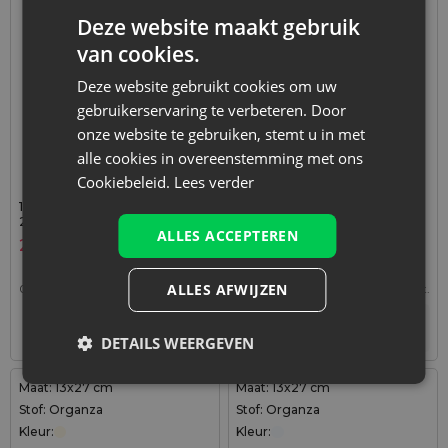
Deze website maakt gebruik
van cookies.
Deze website gebruikt cookies om uw
gebruikerservaring te verbeteren. Door
onze website te gebruiken, stemt u in met
alle cookies in overeenstemming met ons
Cookiebeleid.
Lees verder
10 stuks Organza zakjes 13 x
10 stuks Organza zakjes 13 x
27 cm - lichtpaars
27 cm - bordeaux
ALLES ACCEPTEREN
2,79
€
2,79
€
ALLES AFWIJZEN
0,28
€ / st.
1 verp. = 10 st.
0,28
€ / st.
1 verp. = 10 st.
+
+
–
–
verp.
verp.
DETAILS WEERGEVEN
Maat: 13x27 cm
Maat: 13x27 cm
Stof: Organza
Stof: Organza
Kleur:
Kleur: