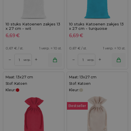
10 stuks Katoenen zakjes 13
10 stuks Katoenen zakjes 13
x 27 cm - wit
x 27 cm - turquoise
6,69
€
6,69
€
0,67
€ / st.
1 verp. = 10 st.
0,67
€ / st.
1 verp. = 10 st.
+
+
–
–
verp.
verp.
Maat: 13x27 cm
Maat: 13x27 cm
Stof: Katoen
Stof: Katoen
Kleur:
Kleur:
Bestseller