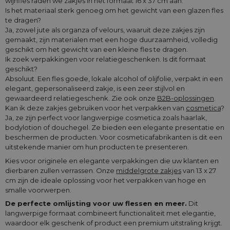
wijnfles raden we zakjes in het formaat 16 x 37 cm aan.
Is het materiaal sterk genoeg om het gewicht van een glazen fles
te dragen?
Ja, zowel jute als organza of velours, waaruit deze zakjes zijn
gemaakt, zijn materialen met een hoge duurzaamheid, volledig
geschikt om het gewicht van een kleine fles te dragen.
Ik zoek verpakkingen voor relatiegeschenken. Is dit formaat
geschikt?
Absoluut. Een fles goede, lokale alcohol of olijfolie, verpakt in een
elegant, gepersonaliseerd zakje, is een zeer stijlvol en
gewaardeerd relatiegeschenk. Zie ook onze
B2B-oplossingen
.
Kan ik deze zakjes gebruiken voor het verpakken van
cosmetica
?
Ja, ze zijn perfect voor langwerpige cosmetica zoals haarlak,
bodylotion of douchegel. Ze bieden een elegante presentatie en
beschermen de producten. Voor cosmeticafabrikanten is dit een
uitstekende manier om hun producten te presenteren.
Kies voor originele en elegante verpakkingen die uw klanten en
dierbaren zullen verrassen. Onze
middelgrote zakjes
van 13 x 27
cm zijn de ideale oplossing voor het verpakken van hoge en
smalle voorwerpen.
De perfecte omlijsting voor uw flessen en meer.
Dit
langwerpige formaat combineert functionaliteit met elegantie,
waardoor elk geschenk of product een premium uitstraling krijgt.