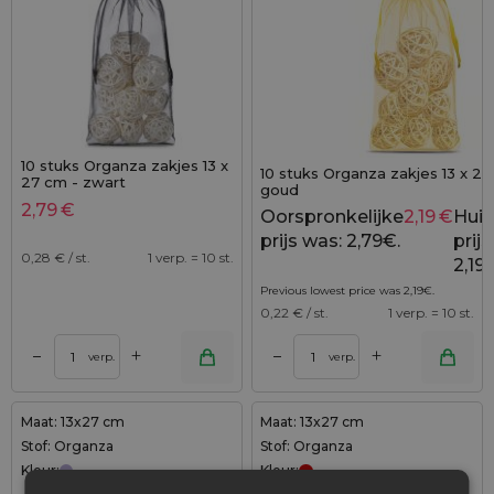
10 stuks Organza zakjes 13 x
10 stuks Organza zakjes 13 x 27
27 cm - zwart
goud
2,79
€
Oorspronkelijke
2,19
€
Huid
prijs was: 2,79€.
prijs 
0,28
€ / st.
1 verp. = 10 st.
2,19
Previous lowest price was
2,19
€
.
0,22
€ / st.
1 verp. = 10 st.
+
+
–
–
verp.
verp.
Maat: 13x27 cm
Maat: 13x27 cm
Stof: Organza
Stof: Organza
Kleur:
Kleur: