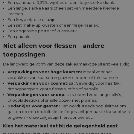
Een standaard 0,375L wijnfles of een flesje sterke drank.
Een lange, slanke kaars of een set van meerdere kleinere
kaarsen.
Een flesje olijfolie of azijn.
Een set make-up kwasten of een flesje haarlak.
Een opgerolde poster of kunstwerk.
Een paraplu.
Niet alleen voor flessen – andere
toepassingen
De langwerpige vorm van deze zakjes maakt ze uiterst veelzijdig:
Verpakkingen voor hoge kaarsen:
Ideaal voor het
verpakken van kaarsen in glazen cilinders of tafelkaarsen.
Verpakkingen voor cosmetica:
Geweldig voor haarlak,
droogshampoo, grote flessen lotion of badolie.
Verpakkingen voor snoep:
Uitstekend voor lange lolly’s,
chocoladesticks of smalle dozen met pralines.
Bedankjes voor gasten
:
Het wordt steeds populairder om
gasten op een bruiloft kleine flesjes zelfgemaakte likeur of wijn
te geven – onze zakjes zijn hiervoor perfect.
Kies het materiaal dat bij de gelegenheid past