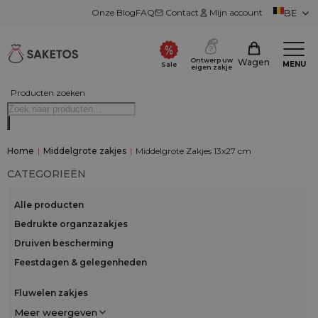
Onze Blog
FAQ
Contact
Mijn account
BE
Ontwerp uw
Wagen
MENU
Sale
eigen zakje
Producten zoeken
Home
|
Middelgrote zakjes
|
Middelgrote Zakjes 13x27 cm
CATEGORIEËN
Alle producten
Bedrukte organzazakjes
Druiven bescherming
Feestdagen & gelegenheden
Fluwelen zakjes
Meer weergeven