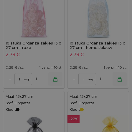
10 stuks Organza zakjes 13 x
10 stuks Organza zakjes 13 x
27 cm - roze
27 cm - hemelsblauw
2,79
€
2,79
€
0,28
€ / st.
1 verp. = 10 st.
0,28
€ / st.
1 verp. = 10 st.
+
+
–
–
verp.
verp.
Maat: 13x27 cm
Maat: 13x27 cm
Stof: Organza
Stof: Organza
Kleur:
Kleur:
-22%