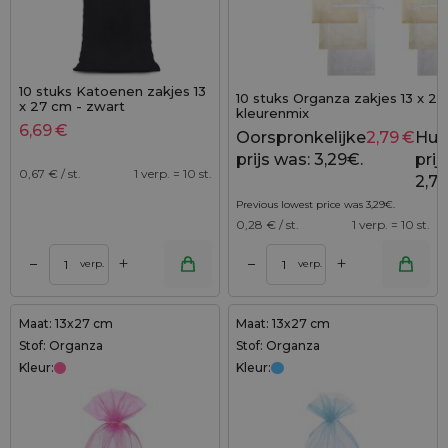
10 stuks Katoenen zakjes 13
10 stuks Organza zakjes 13 x 27
x 27 cm - zwart
kleurenmix
6,69
€
Oorspronkelijke
2,79
€
Hui
prijs was: 3,29€.
prijs
0,67
€ / st.
1 verp. = 10 st.
2,79
Previous lowest price was
3,29
€
.
0,28
€ / st.
1 verp. = 10 st.
+
+
–
–
verp.
verp.
Maat: 13x27 cm
Maat: 13x27 cm
Stof: Organza
Stof: Organza
Kleur:
Kleur: