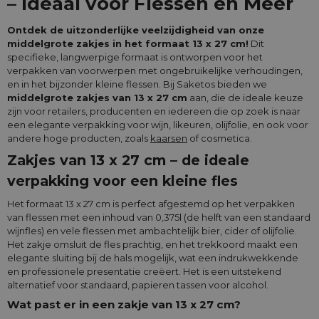
– Ideaal voor Flessen en Meer
Ontdek de uitzonderlijke veelzijdigheid van onze
middelgrote zakjes in het formaat 13 x 27 cm!
Dit
specifieke, langwerpige formaat is ontworpen voor het
verpakken van voorwerpen met ongebruikelijke verhoudingen,
en in het bijzonder kleine flessen. Bij Saketos bieden we
middelgrote zakjes van 13 x 27 cm
aan, die de ideale keuze
zijn voor retailers, producenten en iedereen die op zoek is naar
een elegante verpakking voor wijn, likeuren, olijfolie, en ook voor
andere hoge producten, zoals
kaarsen
of cosmetica.
Zakjes van 13 x 27 cm – de ideale
verpakking voor een kleine fles
Het formaat 13 x 27 cm is perfect afgestemd op het verpakken
van flessen met een inhoud van 0,375l (de helft van een standaard
wijnfles) en vele flessen met ambachtelijk bier, cider of olijfolie.
Het zakje omsluit de fles prachtig, en het trekkoord maakt een
elegante sluiting bij de hals mogelijk, wat een indrukwekkende
en professionele presentatie creëert. Het is een uitstekend
alternatief voor standaard, papieren tassen voor alcohol.
Wat past er in een zakje van 13 x 27 cm?