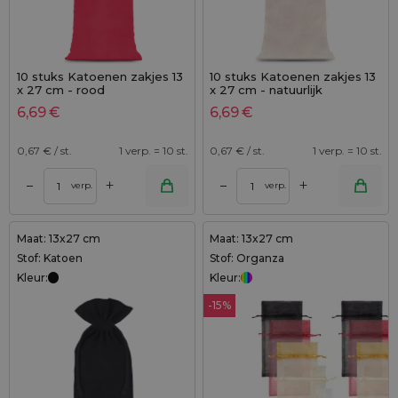
10 stuks Katoenen zakjes 13
10 stuks Katoenen zakjes 13
x 27 cm - rood
x 27 cm - natuurlijk
6,69
€
6,69
€
0,67
€ / st.
1 verp. = 10 st.
0,67
€ / st.
1 verp. = 10 st.
+
+
–
–
verp.
verp.
Maat: 13x27 cm
Maat: 13x27 cm
Stof: Katoen
Stof: Organza
Kleur:
Kleur:
-15%