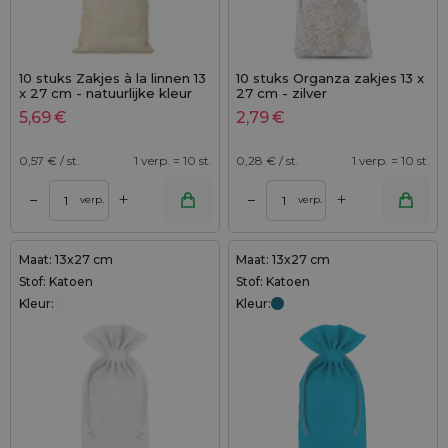
10 stuks Zakjes à la linnen 13
10 stuks Organza zakjes 13 x
x 27 cm - natuurlijke kleur
27 cm - zilver
5,69
€
2,79
€
0,57
€ / st.
1 verp. = 10 st.
0,28
€ / st.
1 verp. = 10 st.
+
+
–
–
verp.
verp.
Maat: 13x27 cm
Maat: 13x27 cm
Stof: Katoen
Stof: Katoen
Kleur:
Kleur: