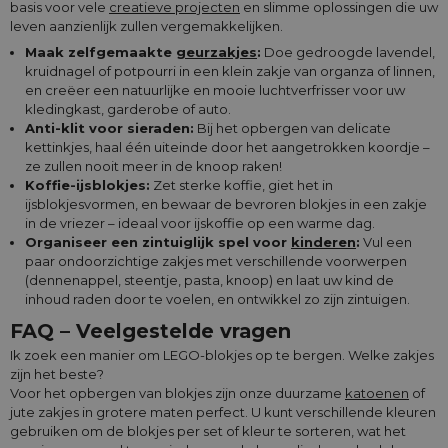
basis voor vele
creatieve projecten
en slimme oplossingen die uw
leven aanzienlijk zullen vergemakkelijken.
Maak zelfgemaakte
geurzakjes
:
Doe gedroogde lavendel,
kruidnagel of potpourri in een klein zakje van organza of linnen,
en creëer een natuurlijke en mooie luchtverfrisser voor uw
kledingkast, garderobe of auto.
Anti-klit voor sieraden:
Bij het opbergen van delicate
kettinkjes, haal één uiteinde door het aangetrokken koordje –
ze zullen nooit meer in de knoop raken!
Koffie-ijsblokjes:
Zet sterke koffie, giet het in
ijsblokjesvormen, en bewaar de bevroren blokjes in een zakje
in de vriezer – ideaal voor ijskoffie op een warme dag.
Organiseer een zintuiglijk spel voor
kinderen
:
Vul een
paar ondoorzichtige zakjes met verschillende voorwerpen
(dennenappel, steentje, pasta, knoop) en laat uw kind de
inhoud raden door te voelen, en ontwikkel zo zijn zintuigen.
FAQ – Veelgestelde vragen
Ik zoek een manier om LEGO-blokjes op te bergen. Welke zakjes
zijn het beste?
Voor het opbergen van blokjes zijn onze duurzame
katoenen
of
jute zakjes in grotere maten perfect. U kunt verschillende kleuren
gebruiken om de blokjes per set of kleur te sorteren, wat het