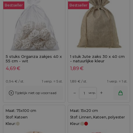
Bestseller
Bestseller
5 stuks Organza zakjes 40 x
1 stuk Jute zaks 30 x 40 cm
55 cm - wit
- natuurlijke kleur
4,69
€
1,89
€
0,94
€ / st.
1 verp. = 5 st.
1,89
€ / st.
1 verp. = 1 st.
+
–
Tijdelijk niet op voorraad
verp.
Maat: 75x100 cm
Maat: 15x20 cm
Stof: Katoen
Stof: Linnen, Katoen, polyester
Kleur:
Kleur: