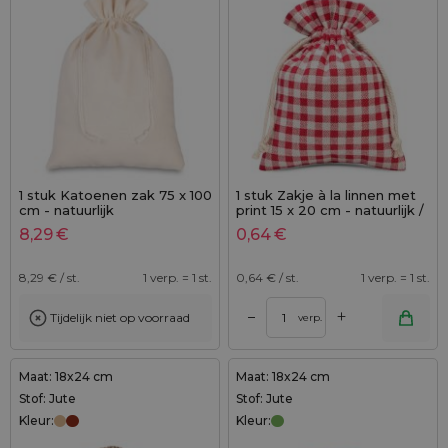
1 stuk Katoenen zak 75 x 100
1 stuk Zakje à la linnen met
cm - natuurlijk
print 15 x 20 cm - natuurlijk /
rode trellis
8,29
€
0,64
€
8,29
€ / st.
1 verp. = 1 st.
0,64
€ / st.
1 verp. = 1 st.
+
–
Tijdelijk niet op voorraad
verp.
Maat: 18x24 cm
Maat: 18x24 cm
Stof: Jute
Stof: Jute
Kleur:
Kleur: