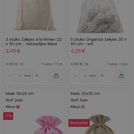
3 stuks Zakjes à la linnen 22
5 stuks Organza zakjes 35 x
x 30 cm - natuurlijke kleur
50 cm - wit
2,49
€
4,29
€
0,83
€ / st.
1 verp. = 3 st.
0,86
€ / st.
1 verp. = 5 st.
+
+
–
–
verp.
verp.
Maat: 15x20 cm
Maat: 22x30 cm
Stof: Jute
Stof: Jute
Kleur:
Kleur:
-7%
Bestseller