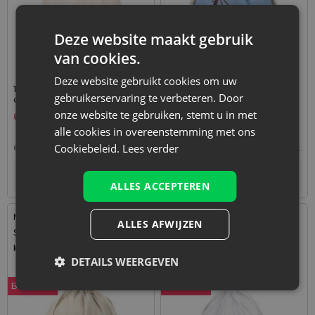
Deze website maakt gebruik
van cookies.
Deze website gebruikt cookies om uw
1 stuk Katoenen zak 55 x 75
3 stuks Zakjes à la linnen
gebruikerservaring te verbeteren. Door
cm - natuurlijk
met print 13 x 18 cm -
natuurlijk / blauwe bloemen
onze website te gebruiken, stemt u in met
6,39
€
1,49
€
alle cookies in overeenstemming met ons
Cookiebeleid.
Lees verder
6,39
€ / st.
1 verp. = 1 st.
0,50
€ / st.
1 verp. = 3 st.
+
–
Tijdelijk niet op voorraad
verp.
ALLES ACCEPTEREN
Maat: 22x30 cm
Maat: 35x50 cm
ALLES AFWIJZEN
Stof: Linnen, Katoen, polyester
Stof: Organza
Kleur:
Kleur:
DETAILS WEERGEVEN
Bestseller
Bestseller