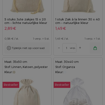
5 stuks Jute zakjes 15 x 20
1 stuk Zak à la linnen 30 x 40
cm - lichte natuurlijke kleur
cm - natuurlijke kleur
2,89
€
1,49
€
0,58
€ / st.
1 verp. = 5 st.
1,49
€ / st.
1 verp. = 1 st.
+
–
Tijdelijk niet op voorraad
verp.
Maat: 35x50 cm
Maat: 30x40 cm
Stof: Linnen, Katoen, polyester
Stof: Organza
Kleur:
Kleur:
Bestseller
Bestseller