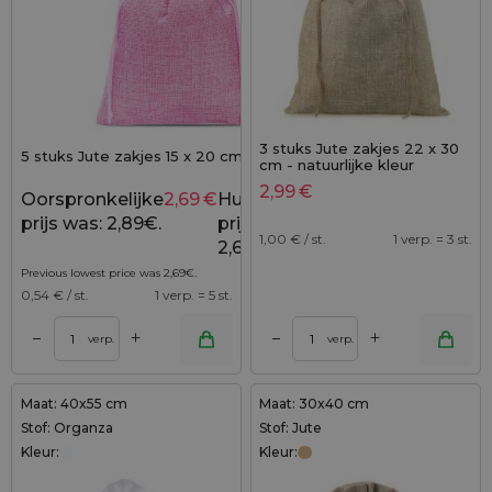
3 stuks Jute zakjes 22 x 30
5 stuks Jute zakjes 15 x 20 cm - lichtroze
cm - natuurlijke kleur
2,99
€
Oorspronkelijke
2,69
€
Huidige
2,89
€
prijs was: 2,89€.
prijs is:
1,00
€ / st.
1 verp. = 3 st.
2,69€.
Previous lowest price was
2,69
€
.
0,54
€ / st.
1 verp. = 5 st.
+
+
–
–
verp.
verp.
Maat: 40x55 cm
Maat: 30x40 cm
Stof: Organza
Stof: Jute
Kleur:
Kleur: