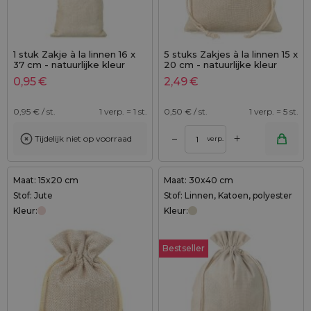
1 stuk Zakje à la linnen 16 x
5 stuks Zakjes à la linnen 15 x
37 cm - natuurlijke kleur
20 cm - natuurlijke kleur
0,95
€
2,49
€
0,95
€ / st.
1 verp. = 1 st.
0,50
€ / st.
1 verp. = 5 st.
+
–
Tijdelijk niet op voorraad
verp.
Maat: 15x20 cm
Maat: 30x40 cm
Stof: Jute
Stof: Linnen, Katoen, polyester
Kleur:
Kleur:
Bestseller