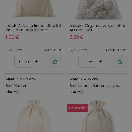
1 stuk Zak à la linnen 35 x 50
5 stuks Organza zakjes 30 x
cm - natuurlijke kleur
40 cm - wit
1,89
€
3,59
€
1,89
€ / st.
1 verp. = 1 st.
0,72
€ / st.
1 verp. = 5 st.
+
+
–
–
verp.
verp.
Maat: 30x40 cm
Maat: 26x35 cm
Stof: Katoen
Stof: Linnen, Katoen, polyester
Kleur:
Kleur:
Bestseller