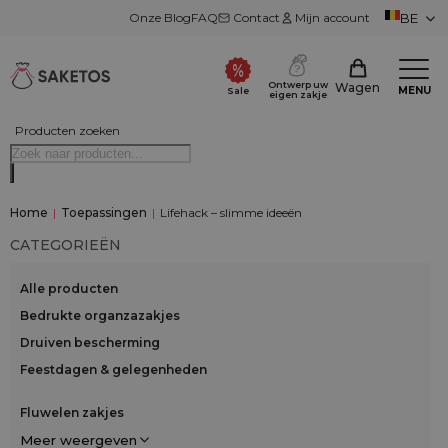
Onze Blog
FAQ
Contact
Mijn account
BE
Ontwerp uw
Wagen
MENU
Sale
eigen zakje
Producten zoeken
Home
|
Toepassingen
|
Lifehack – slimme ideeën
CATEGORIEËN
Alle producten
Bedrukte organzazakjes
Druiven bescherming
Feestdagen & gelegenheden
Fluwelen zakjes
Meer weergeven