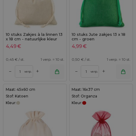
10 stuks Zakjes à la linnen 13
10 stuks Jute zakjes 13 x 18
x 18 cm - natuurlijke kleur
cm - groen
4,49
€
4,99
€
0,45
€ / st.
1 verp. = 10 st.
0,50
€ / st.
1 verp. = 10 st.
+
+
–
–
verp.
verp.
Maat: 45x60 cm
Maat: 16x37 cm
Stof: Katoen
Stof: Organza
Kleur:
Kleur: