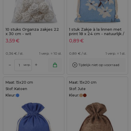
10 stuks Organza zakjes 22
1 stuk Zakje à la linnen met
x 30 cm - wit
print 18 x 24 cm - natuurlijk /
blauwe bloemen
3,59
€
0,89
€
0,36
€ / st.
1 verp. = 10 st.
0,89
€ / st.
1 verp. = 1 st.
+
–
Tijdelijk niet op voorraad
verp.
Maat: 15x20 cm
Maat: 15x20 cm
Stof: Katoen
Stof: Jute
Kleur:
Kleur: