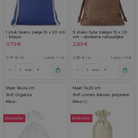
1 stuk Jeans zakje 15 x 20 cm
5 stuks Jute zakjes 15 x 20
- blauw
cm - donkere natuurlijke
kleur
0,79
€
2,89
€
0,79
€ / st.
1 verp. = 1 st.
0,58
€ / st.
1 verp. = 5 st.
+
+
–
–
verp.
verp.
Maat: 18x24 cm
Maat: 11x20 cm
Stof: Organza
Stof: Linnen, Katoen, polyester
Kleur:
Kleur:
Bestseller
Bestseller