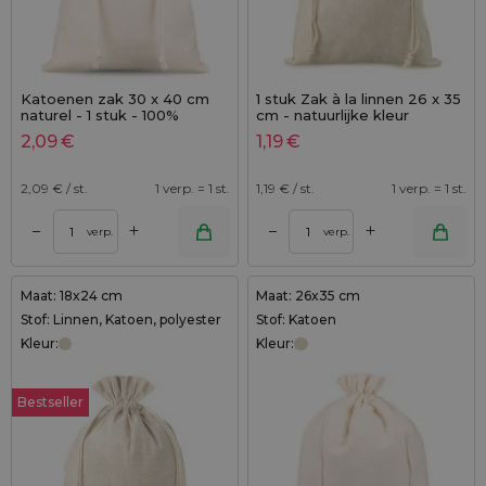
Katoenen zak 30 x 40 cm
1 stuk Zak à la linnen 26 x 35
naturel - 1 stuk - 100%
cm - natuurlijke kleur
katoen
2,09
€
1,19
€
2,09
€ / st.
1 verp. = 1 st.
1,19
€ / st.
1 verp. = 1 st.
+
+
–
–
verp.
verp.
Maat: 18x24 cm
Maat: 26x35 cm
Stof: Linnen, Katoen, polyester
Stof: Katoen
Kleur:
Kleur:
Bestseller