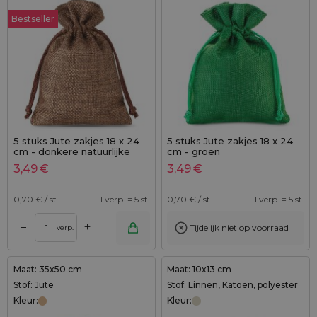
Bestseller
5 stuks Jute zakjes 18 x 24
5 stuks Jute zakjes 18 x 24
cm - donkere natuurlijke
cm - groen
kleur
3,49
€
3,49
€
0,70
€ / st.
1 verp. = 5 st.
0,70
€ / st.
1 verp. = 5 st.
+
–
Tijdelijk niet op voorraad
verp.
Maat: 35x50 cm
Maat: 10x13 cm
Stof: Jute
Stof: Linnen, Katoen, polyester
Kleur:
Kleur: