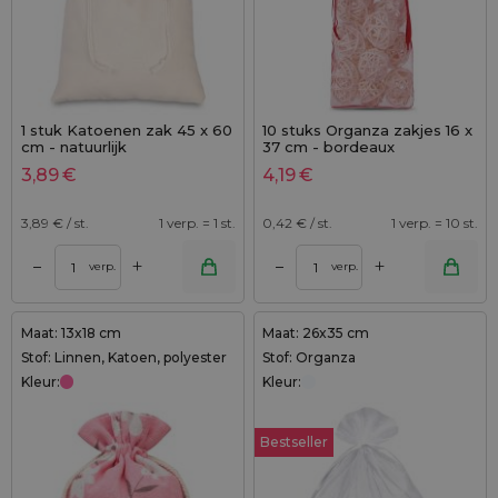
1 stuk Katoenen zak 45 x 60
10 stuks Organza zakjes 16 x
cm - natuurlijk
37 cm - bordeaux
3,89
€
4,19
€
3,89
€ / st.
1 verp. = 1 st.
0,42
€ / st.
1 verp. = 10 st.
+
+
–
–
verp.
verp.
Maat: 13x18 cm
Maat: 26x35 cm
Stof: Linnen, Katoen, polyester
Stof: Organza
Kleur:
Kleur:
Bestseller