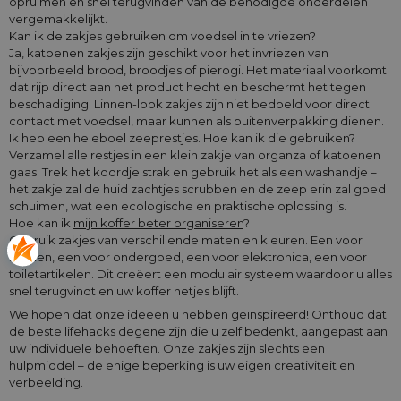
opruimen en snel terugvinden van de benodigde onderdelen
vergemakkelijkt.
Kan ik de zakjes gebruiken om voedsel in te vriezen?
Ja, katoenen zakjes zijn geschikt voor het invriezen van
bijvoorbeeld brood, broodjes of pierogi. Het materiaal voorkomt
dat rijp direct aan het product hecht en beschermt het tegen
beschadiging. Linnen-look zakjes zijn niet bedoeld voor direct
contact met voedsel, maar kunnen als buitenverpakking dienen.
Ik heb een heleboel zeeprestjes. Hoe kan ik die gebruiken?
Verzamel alle restjes in een klein zakje van organza of katoenen
gaas. Trek het koordje strak en gebruik het als een washandje –
het zakje zal de huid zachtjes scrubben en de zeep erin zal goed
schuimen, wat een ecologische en praktische oplossing is.
Hoe kan ik
mijn koffer beter organiseren
?
Gebruik zakjes van verschillende maten en kleuren. Een voor
sokken, een voor ondergoed, een voor elektronica, een voor
toiletartikelen. Dit creëert een modulair systeem waardoor u alles
snel terugvindt en uw koffer netjes blijft.
We hopen dat onze ideeën u hebben geïnspireerd! Onthoud dat
de beste lifehacks degene zijn die u zelf bedenkt, aangepast aan
uw individuele behoeften. Onze zakjes zijn slechts een
hulpmiddel – de enige beperking is uw eigen creativiteit en
verbeelding.