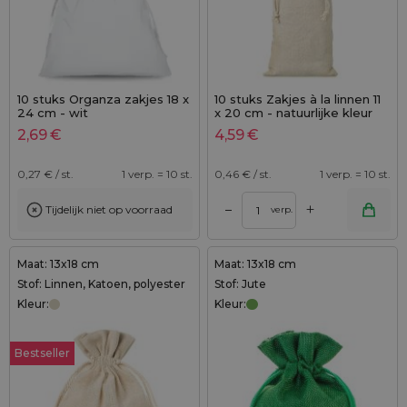
10 stuks Organza zakjes 18 x
10 stuks Zakjes à la linnen 11
24 cm - wit
x 20 cm - natuurlijke kleur
2,69
€
4,59
€
0,27
€ / st.
1 verp. = 10 st.
0,46
€ / st.
1 verp. = 10 st.
+
–
Tijdelijk niet op voorraad
verp.
Maat: 13x18 cm
Maat: 13x18 cm
Stof: Linnen, Katoen, polyester
Stof: Jute
Kleur:
Kleur:
Bestseller