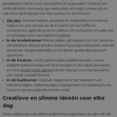
goedkope manier voor een perfecte organisatie. Dankzij hen
vindt elk klein voorwerp zijn vaste plek, en krijgt u meer tijd en
rust door de frustratie van het zoeken te elimineren.
Op reis
:
Sorteer kabels, opladers en koptelefoons in kleine
zakjes om een wirwar op de bodem van uw koffer te
voorkomen; gebruik grotere zakken om schoenen of vuile was
te scheiden voor een betere hygiëne.
In de kinderkamer:
Kleine zakjes zijn ideaal voor het sorteren
van blokken, kleurpotloden, kleine figuurtjes of puzzels, wat het
opruimen vergemakkelijkt en kinderen spelenderwijs leert
opruimen.
In de keuken:
U kunt gedroogde paddenstoelen, noten,
zelfgemaakte koekjes of verse kruiden in de zakjes bewaren,
en onze
linnen-look zakjes
kunnen dienen voor het bewaren
van reeds verpakt brood.
In de badkamer:
Gebruik zakjes voor het bewaren van
wattenschijfjes, wattenstaafjes, haarspelden en elastiekjes, en
houd zo op een stijlvolle manier orde.
Creatieve en slimme ideeën voor elke
dag
Onze zakjes zijn niet alleen praktische organizers; ze zijn ook de