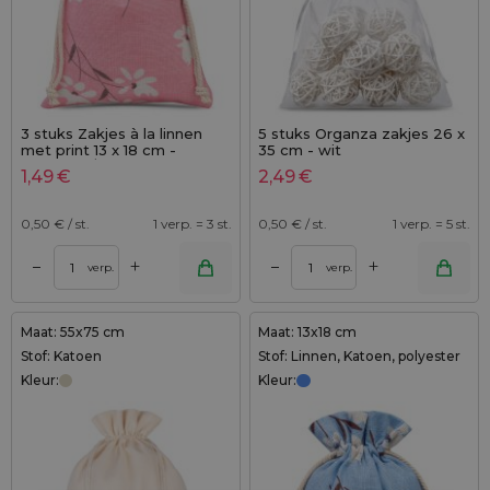
3 stuks Zakjes à la linnen
5 stuks Organza zakjes 26 x
met print 13 x 18 cm -
35 cm - wit
natuurlijk / roze bloemen
1,49
€
2,49
€
0,50
€ / st.
1 verp. = 3 st.
0,50
€ / st.
1 verp. = 5 st.
+
+
–
–
verp.
verp.
Maat: 55x75 cm
Maat: 13x18 cm
Stof: Katoen
Stof: Linnen, Katoen, polyester
Kleur:
Kleur: