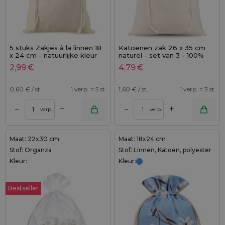
5 stuks Zakjes à la linnen 18
Katoenen zak 26 x 35 cm
x 24 cm - natuurlijke kleur
naturel - set van 3 - 100%
katoen
2,99
€
4,79
€
0,60
€ / st.
1 verp. = 5 st.
1,60
€ / st.
1 verp. = 3 st.
+
+
–
–
verp.
verp.
Maat: 22x30 cm
Maat: 18x24 cm
Stof: Organza
Stof: Linnen, Katoen, polyester
Kleur:
Kleur:
Bestseller