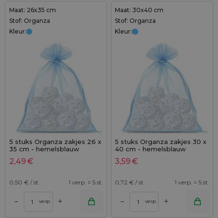
Maat: 26x35 cm
Maat: 30x40 cm
Stof: Organza
Stof: Organza
Kleur:
Kleur:
5 stuks Organza zakjes 26 x
5 stuks Organza zakjes 30 x
35 cm - hemelsblauw
40 cm - hemelsblauw
2,49
€
3,59
€
0,50
€ / st.
1 verp. = 5 st.
0,72
€ / st.
1 verp. = 5 st.
+
+
–
–
verp.
verp.