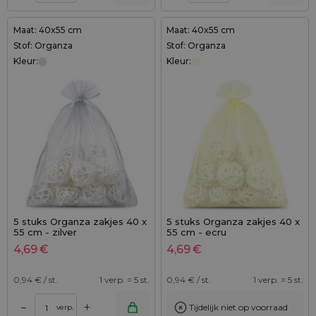
Maat: 40x55 cm
Maat: 40x55 cm
Stof: Organza
Stof: Organza
Kleur:
Kleur:
5 stuks Organza zakjes 40 x
5 stuks Organza zakjes 40 x
55 cm - zilver
55 cm - ecru
4,69
€
4,69
€
0,94
€ / st.
1 verp. = 5 st.
0,94
€ / st.
1 verp. = 5 st.
+
–
Tijdelijk niet op voorraad
verp.