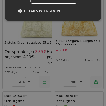
DETAILS WEERGEVEN
5 stuks Organza zakjes 35 x
5 stuks Organza zakjes 35 x 50 cm - ecru
50 cm - goud
4,29
€
Oorspronkelijke
3,59
€
Huidige
4,29
€
prijs was: 4,29€.
prijs is:
0,86
€ / st.
1 verp. = 5 st.
3,59€.
Previous lowest price was
4,29
€
.
0,72
€ / st.
1 verp. = 5 st.
+
+
–
–
verp.
verp.
Maat: 35x50 cm
Maat: 26x35 cm
Stof: Organza
Stof: Organza