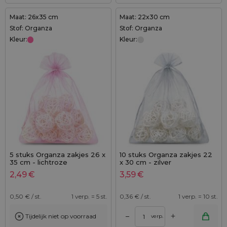
Maat: 26x35 cm
Maat: 22x30 cm
Stof: Organza
Stof: Organza
Kleur:
Kleur:
5 stuks Organza zakjes 26 x
10 stuks Organza zakjes 22
35 cm - lichtroze
x 30 cm - zilver
2,49
€
3,59
€
0,50
€ / st.
1 verp. = 5 st.
0,36
€ / st.
1 verp. = 10 st.
+
–
Tijdelijk niet op voorraad
verp.