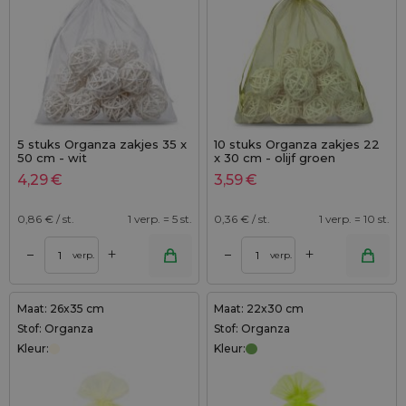
5 stuks Organza zakjes 35 x
10 stuks Organza zakjes 22
50 cm - wit
x 30 cm - olijf groen
4,29
€
3,59
€
0,86
€ / st.
1 verp. = 5 st.
0,36
€ / st.
1 verp. = 10 st.
+
+
–
–
verp.
verp.
Maat: 26x35 cm
Maat: 22x30 cm
Stof: Organza
Stof: Organza
Kleur:
Kleur: