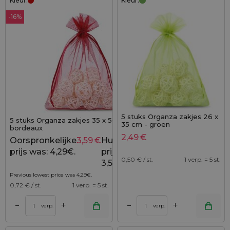
Kleur:
Kleur:
-16%
5 stuks Organza zakjes 26 x
5 stuks Organza zakjes 35 x 50 cm -
35 cm - groen
bordeaux
2,49
€
Oorspronkelijke
3,59
€
Huidige
4,29
€
prijs was: 4,29€.
prijs is:
0,50
€ / st.
1 verp. = 5 st.
3,59€.
Previous lowest price was
4,29
€
.
0,72
€ / st.
1 verp. = 5 st.
+
+
–
–
verp.
verp.