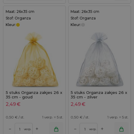
Maat: 26x35 cm
Maat: 26x35 cm
Stof: Organza
Stof: Organza
Kleur:
Kleur:
5 stuks Organza zakjes 26 x
5 stuks Organza zakjes 26 x
35 cm - goud
35 cm - zilver
2,49
€
2,49
€
0,50
€ / st.
1 verp. = 5 st.
0,50
€ / st.
1 verp. = 5 st.
+
+
–
–
verp.
verp.