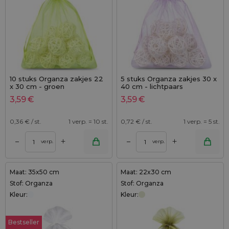
10 stuks Organza zakjes 22
5 stuks Organza zakjes 30 x
x 30 cm - groen
40 cm - lichtpaars
3,59
€
3,59
€
0,36
€ / st.
1 verp. = 10 st.
0,72
€ / st.
1 verp. = 5 st.
+
+
–
–
verp.
verp.
Maat: 35x50 cm
Maat: 22x30 cm
Stof: Organza
Stof: Organza
Kleur:
Kleur:
Bestseller