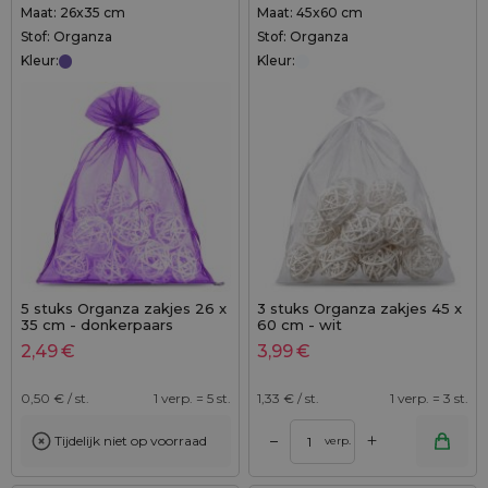
Maat: 26x35 cm
Maat: 45x60 cm
Stof: Organza
Stof: Organza
Kleur:
Kleur:
5 stuks Organza zakjes 26 x
3 stuks Organza zakjes 45 x
35 cm - donkerpaars
60 cm - wit
2,49
€
3,99
€
0,50
€ / st.
1 verp. = 5 st.
1,33
€ / st.
1 verp. = 3 st.
+
–
Tijdelijk niet op voorraad
verp.