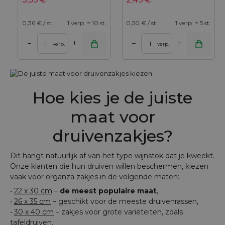
0,36
€ / st.
1 verp. = 10 st.
0,50
€ / st.
1 verp. = 5 st.
+
+
–
–
verp.
verp.
Hoe kies je de juiste
maat voor
druivenzakjes?
Dit hangt natuurlijk af van het type wijnstok dat je kweekt.
Onze klanten die hun druiven willen beschermen, kiezen
vaak voor organza zakjes in de volgende maten:
•
22 x 30 cm
–
de meest populaire maat
,
•
26 x 35 cm
– geschikt voor de meeste druivenrassen,
•
30 x 40 cm
– zakjes voor grote variëteiten, zoals
tafeldruiven.