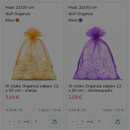
Maat: 22x30 cm
Maat: 22x30 cm
Stof: Organza
Stof: Organza
Kleur:
Kleur:
10 stuks Organza zakjes 22
10 stuks Organza zakjes 22
x 30 cm - oranje
x 30 cm - donkerpaars
3,59
€
3,59
€
0,36
€ / st.
1 verp. = 10 st.
0,36
€ / st.
1 verp. = 10 st.
+
+
–
–
verp.
verp.