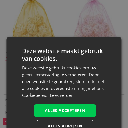
5 stuks Organza zakjes 30 x
5 stuks Organza zakjes 40 x
Deze website maakt gebruik
40 cm - goud
55 cm - lichtroze
van cookies.
3,59
€
4,69
€
Deze website gebruikt cookies om uw
0,72
€ / st.
1 verp. = 5 st.
0,94
€ / st.
1 verp. = 5 st.
gebruikerservaring te verbeteren. Door
onze website te gebruiken, stemt u in met
+
+
–
–
verp.
verp.
alle cookies in overeenstemming met ons
Cookiebeleid.
Lees verder
Maat: 35x50 cm
Maat: 35x50 cm
Stof: Organza
Stof: Organza
ALLES ACCEPTEREN
Kleur:
Kleur:
-16%
ALLES AFWIJZEN