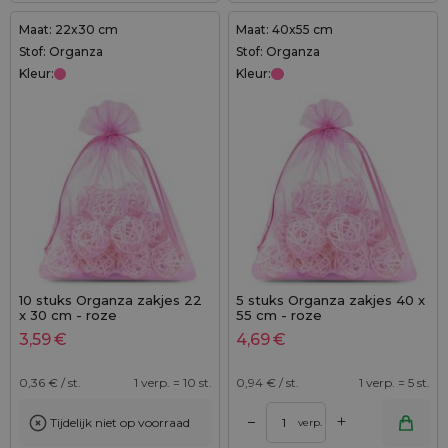
Maat: 22x30 cm
Maat: 40x55 cm
Stof: Organza
Stof: Organza
Kleur:
Kleur:
10 stuks Organza zakjes 22
5 stuks Organza zakjes 40 x
x 30 cm - roze
55 cm - roze
3,59
€
4,69
€
0,36
€ / st.
1 verp. = 10 st.
0,94
€ / st.
1 verp. = 5 st.
+
–
Tijdelijk niet op voorraad
verp.