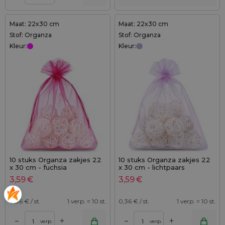
Maat: 22x30 cm
Maat: 22x30 cm
Stof: Organza
Stof: Organza
Kleur:
Kleur:
10 stuks Organza zakjes 22
10 stuks Organza zakjes 22
x 30 cm - fuchsia
x 30 cm - lichtpaars
3,59
€
3,59
€
0,36
€ / st.
1 verp. = 10 st.
0,36
€ / st.
1 verp. = 10 st.
+
+
–
–
verp.
verp.