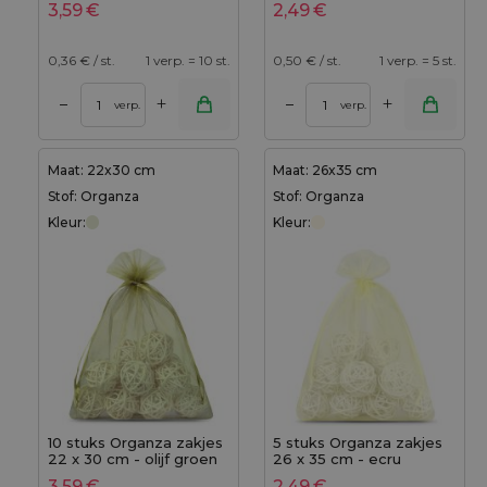
3,59
€
2,49
€
0,36
€ / st.
1 verp. = 10 st.
0,50
€ / st.
1 verp. = 5 st.
+
+
–
–
verp.
verp.
Maat: 22x30 cm
Maat: 26x35 cm
Stof: Organza
Stof: Organza
Kleur:
Kleur:
10 stuks Organza zakjes
5 stuks Organza zakjes
22 x 30 cm - olijf groen
26 x 35 cm - ecru
3,59
€
2,49
€