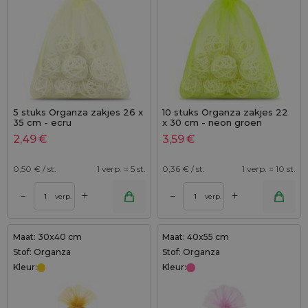
5 stuks Organza zakjes 26 x
10 stuks Organza zakjes 22
35 cm - ecru
x 30 cm - neon groen
2,49
€
3,59
€
0,50
€ / st.
1 verp. = 5 st.
0,36
€ / st.
1 verp. = 10 st.
+
+
–
–
verp.
verp.
Maat: 30x40 cm
Maat: 40x55 cm
Stof: Organza
Stof: Organza
Kleur:
Kleur: