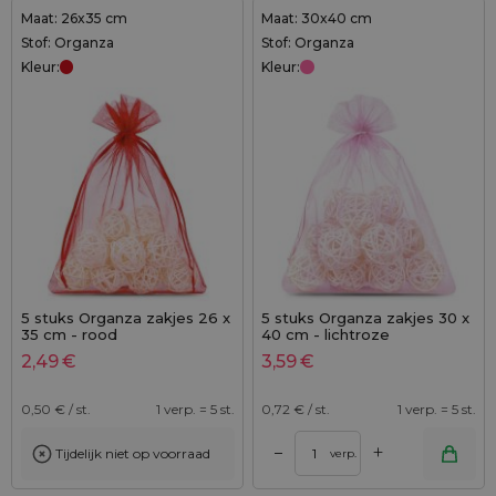
Maat: 26x35 cm
Maat: 30x40 cm
Stof: Organza
Stof: Organza
Kleur:
Kleur:
5 stuks Organza zakjes 26 x
5 stuks Organza zakjes 30 x
35 cm - rood
40 cm - lichtroze
2,49
€
3,59
€
0,50
€ / st.
1 verp. = 5 st.
0,72
€ / st.
1 verp. = 5 st.
+
–
Tijdelijk niet op voorraad
verp.