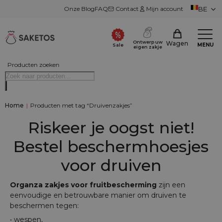
Onze Blog
FAQ
Contact
Mijn account
BE
Ontwerp uw
Wagen
MENU
Sale
eigen zakje
Producten zoeken
Home
|
Producten met tag “Druivenzakjes”
Riskeer je oogst niet!
Bestel beschermhoesjes
voor druiven
Organza zakjes voor fruitbescherming
zijn een
eenvoudige en betrouwbare manier om druiven te
beschermen tegen:
• wespen,