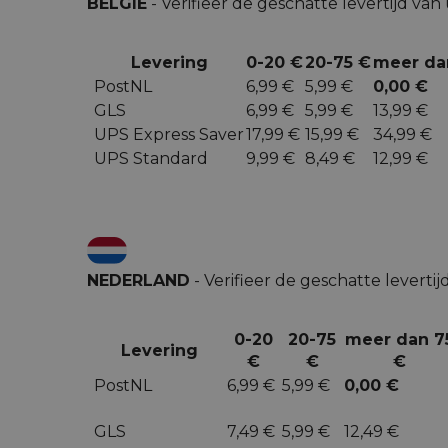
BELGIE
- Verifieer de geschatte levertijd va
Levering
0-20 €
20-75 €
meer da
PostNL
6,99 €
5,99 €
0,00 €
GLS
6,99 €
5,99 €
13,99 €
UPS Express Saver
17,99 €
15,99 €
34,99 €
UPS Standard
9,99 €
8,49 €
12,99 €
NEDERLAND
- Verifieer de geschatte leverti
0-20
20-75
meer dan 7
Levering
€
€
€
PostNL
6,99 €
5,99 €
0,00 €
GLS
7,49 €
5,99 €
12,49 €