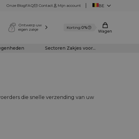
Onze Blog
FAQ
Contact
Mijn account
BE
Ontwerp uw
Korting:
0%
eigen zakje
Wagen
legenheden
Sectoren Zakjes voor...
oerders die snelle verzending van uw