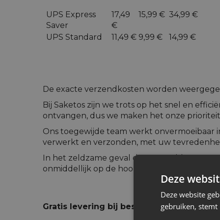
UPS Express
17,49
15,99 €
34,99 €
Saver
€
UPS Standard
11,49 €
9,99 €
14,99 €
De exacte verzendkosten worden weergegev
Bij Saketos zijn we trots op het snel en effic
ontvangen, dus we maken het onze prioritei
Ons toegewijde team werkt onvermoeibaar in 
verwerkt en verzonden, met uw tevredenheid
In het zeldzame geval dat we problemen te
onmiddellijk op de hoogte stellen met een du
Deze websit
Deze website geb
gebruiken, stemt
Gratis levering bij bestellingen boven € 