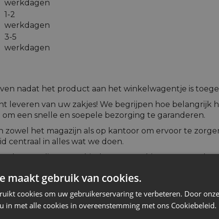
werkdagen
1-2
werkdagen
3-5
werkdagen
en nadat het product aan het winkelwagentje is toeg
iënt leveren van uw zakjes! We begrijpen hoe belangrijk h
t om een snelle en soepele bezorging te garanderen.
zowel het magazijn als op kantoor om ervoor te zorgen
 centraal in alles wat we doen.
genkomen die ons verhinderen uw zakjes te verzenden,
idelijke update en oplossing. Uw tevredenheid is onze ho
e maakt gebruik van cookies.
ruikt cookies om uw gebruikerservaring te verbeteren. Door onze
 u in met alle cookies in overeenstemming met ons Cookiebeleid.
75 geldt voor de volgende landen: