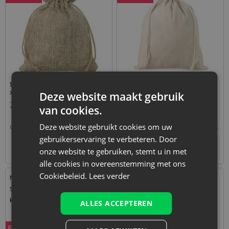
10 stuks Kleine jute zakjes 8
1 stuk Zak à la linnen 26 x 35
x 10 cm - natuurlijke kleur
cm - natuurlijke kleur
Deze website maakt gebruik
2,89
€
1,19
€
van cookies.
Deze website gebruikt cookies om uw
0,29
€ / st.
1 verp. = 10 st.
1,19
€ / st.
1 verp. = 1 st.
gebruikerservaring te verbeteren. Door
+
+
–
–
verp.
verp.
onze website te gebruiken, stemt u in met
alle cookies in overeenstemming met ons
Cookiebeleid.
Lees verder
Maat: 18x24 cm
Maat: 15x20 cm
Stof: Linnen, Katoen, polyester
Stof: Organza
Kleur:
Kleur:
ALLES ACCEPTEREN
Bestseller
Bestseller