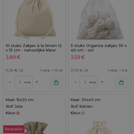
10 stuks Zakjes à la linnen 12
5 stuks Organza zakjes 30 x
x 15 cm - natuurlijke kleur
40 cm - wit
3,89
€
3,59
€
0,39
€ / st.
1 verp. = 10 st.
0,72
€ / st.
1 verp. = 5 st.
+
+
–
–
verp.
verp.
Maat: 15x20 cm
Maat: 30x40 cm
Stof: Jute
Stof: Katoen
Kleur:
Kleur:
Bestseller