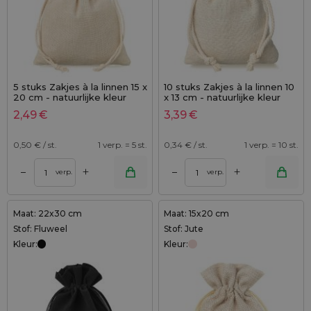
5 stuks Zakjes à la linnen 15 x
10 stuks Zakjes à la linnen 10
20 cm - natuurlijke kleur
x 13 cm - natuurlijke kleur
2,49
€
3,39
€
0,50
€ / st.
1 verp. = 5 st.
0,34
€ / st.
1 verp. = 10 st.
+
+
–
–
verp.
verp.
Maat: 22x30 cm
Maat: 15x20 cm
Stof: Fluweel
Stof: Jute
Kleur:
Kleur: