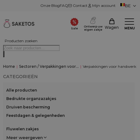
Onze Blog
FAQ
Contact
Mijn account
BE
Ontwerp uw
Wagen
MENU
Sale
eigen zakje
Producten zoeken
Home
|
Sectoren / Verpakkingen voor…
|
Verpakkingen voor handwerk
CATEGORIEËN
Alle producten
Bedrukte organzazakjes
Druiven bescherming
Feestdagen & gelegenheden
Fluwelen zakjes
Meer weergeven