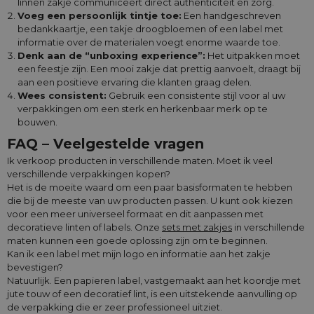
linnen zakje communiceert direct authenticiteit en zorg.
Voeg een persoonlijk tintje toe:
Een handgeschreven
bedankkaartje, een takje droogbloemen of een label met
informatie over de materialen voegt enorme waarde toe.
Denk aan de “unboxing experience”:
Het uitpakken moet
een feestje zijn. Een mooi zakje dat prettig aanvoelt, draagt bij
aan een positieve ervaring die klanten graag delen.
Wees consistent:
Gebruik een consistente stijl voor al uw
verpakkingen om een sterk en herkenbaar merk op te
bouwen.
FAQ – Veelgestelde vragen
Ik verkoop producten in verschillende maten. Moet ik veel
verschillende verpakkingen kopen?
Het is de moeite waard om een paar basisformaten te hebben
die bij de meeste van uw producten passen. U kunt ook kiezen
voor een meer universeel formaat en dit aanpassen met
decoratieve linten of labels. Onze
sets met zakjes
in verschillende
maten kunnen een goede oplossing zijn om te beginnen.
Kan ik een label met mijn logo en informatie aan het zakje
bevestigen?
Natuurlijk. Een papieren label, vastgemaakt aan het koordje met
jute touw of een decoratief lint, is een uitstekende aanvulling op
de verpakking die er zeer professioneel uitziet.