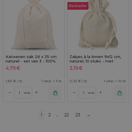
Bestseller
Katoenen zak 26 x 35 cm
Zakjes à la linnen 9x12 cm,
naturel - set van 3 - 100%
naturel, 10 stuks - met
katoen
dubbel trekkoord en
4,79
€
3,19
€
decoratieve kraag
1,60
€ / st.
1 verp. = 3 st.
0,32
€ / st.
1 verp. = 10 st.
+
+
–
–
verp.
verp.
1
2
…
22
23
→