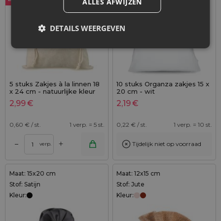
ALLES AFWIJZEN
DETAILS WEERGEVEN
5 stuks Zakjes à la linnen 18
10 stuks Organza zakjes 15 x
x 24 cm - natuurlijke kleur
20 cm - wit
2,99
€
2,19
€
0,60
€ / st.
1 verp. = 5 st.
0,22
€ / st.
1 verp. = 10 st.
+
–
Tijdelijk niet op voorraad
verp.
Maat: 15x20 cm
Maat: 12x15 cm
Stof: Satijn
Stof: Jute
Kleur:
Kleur: