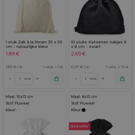
1 stuk Zak à la linnen 35 x 50
10 stuks Katoenen zakjes 6
cm - natuurlijke kleur
x 8 cm - zwart
1,89
€
2,69
€
1,89
€ / st.
1 verp. = 1 st.
0,27
€ / st.
1 verp. = 10 st.
+
+
–
–
verp.
verp.
Maat: 10x13 cm
Maat: 8x10 cm
Stof: Fluweel
Stof: Fluweel
Kleur:
Kleur:
Bestseller