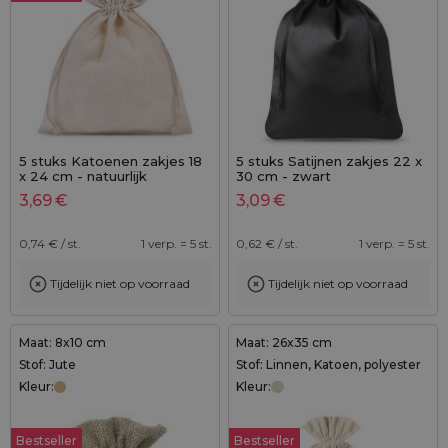
5 stuks Katoenen zakjes 18
5 stuks Satijnen zakjes 22 x
x 24 cm - natuurlijk
30 cm - zwart
3,69
€
3,09
€
0,74
€ / st.
1 verp. = 5 st.
0,62
€ / st.
1 verp. = 5 st.
Tijdelijk niet op voorraad
Tijdelijk niet op voorraad
Maat: 8x10 cm
Maat: 26x35 cm
Stof: Jute
Stof: Linnen, Katoen, polyester
Kleur:
Kleur:
Bestseller
Bestseller