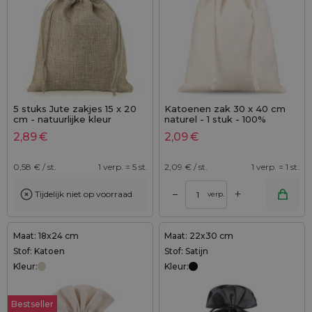
5 stuks Jute zakjes 15 x 20
Katoenen zak 30 x 40 cm
cm - natuurlijke kleur
naturel - 1 stuk - 100%
katoen
2,89
€
2,09
€
0,58
€ / st.
1 verp. = 5 st.
2,09
€ / st.
1 verp. = 1 st.
+
–
Tijdelijk niet op voorraad
verp.
Maat: 18x24 cm
Maat: 22x30 cm
Stof: Katoen
Stof: Satijn
Kleur:
Kleur:
Bestseller