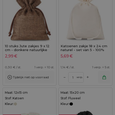
10 stuks Jute zakjes 9 x 12
Katoenen zakje 18 x 24 cm
cm - donkere natuurlijke
naturel - set van 5 - 100%
kleur
katoen
2,99
€
5,69
€
0,30
€ / st.
1 verp. = 10 st.
1,14
€ / st.
1 verp. = 5 st.
+
–
Tijdelijk niet op voorraad
verp.
Maat: 12x15 cm
Maat: 15x20 cm
Stof: Katoen
Stof: Fluweel
Kleur:
Kleur: