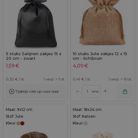
5 stuks Satijnen zakjes 15 x
10 stuks Jute zakjes 12 x 15
20 cm - zwart
cm - lichtbruin
1,59
€
4,09
€
0,32
€ / st.
1 verp. = 5 st.
0,41
€ / st.
1 verp. = 10 st.
+
–
Tijdelijk niet op voorraad
verp.
Maat: 9x12 cm
Maat: 18x24 cm
Stof: Jute
Stof: Katoen
Kleur:
Kleur: