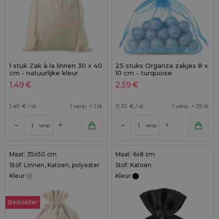
1 stuk Zak à la linnen 30 x 40
25 stuks Organza zakjes 8 x
cm - natuurlijke kleur
10 cm - turquoise
1,49
€
2,59
€
1,49
€ / st.
1 verp. = 1 st.
0,10
€ / st.
1 verp. = 25 st.
+
+
–
–
verp.
verp.
Maat: 35x50 cm
Maat: 6x8 cm
Stof: Linnen, Katoen, polyester
Stof: Katoen
Kleur:
Kleur:
Bestseller