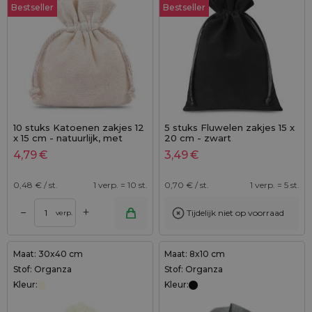
Bestseller
Bestseller
10 stuks Katoenen zakjes 12
5 stuks Fluwelen zakjes 15 x
x 15 cm - natuurlijk, met
20 cm - zwart
dubbel trekkoord
4,79
€
3,49
€
0,48
€ / st.
1 verp. = 10 st.
0,70
€ / st.
1 verp. = 5 st.
+
–
Tijdelijk niet op voorraad
verp.
Maat: 30x40 cm
Maat: 8x10 cm
Stof: Organza
Stof: Organza
Kleur:
Kleur: