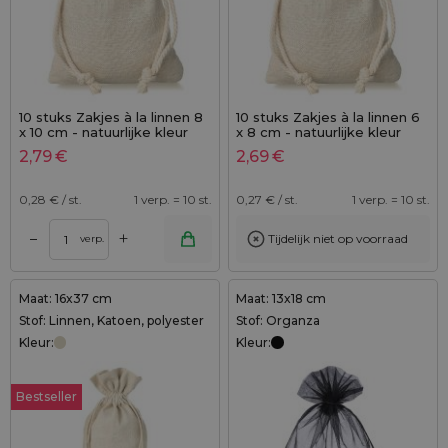
10 stuks Zakjes à la linnen 8
10 stuks Zakjes à la linnen 6
x 10 cm - natuurlijke kleur
x 8 cm - natuurlijke kleur
2,79
€
2,69
€
0,28
€ / st.
1 verp. = 10 st.
0,27
€ / st.
1 verp. = 10 st.
+
–
Tijdelijk niet op voorraad
verp.
Maat: 16x37 cm
Maat: 13x18 cm
Stof: Linnen, Katoen, polyester
Stof: Organza
Kleur:
Kleur:
Bestseller