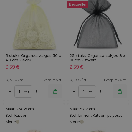
Bestseller
5 stuks Organza zakjes 30 x
25 stuks Organza zakjes 8 x
40 cm - ecru
10 cm - zwart
3,59
€
2,59
€
0,72
€ / st.
1 verp. = 5 st.
0,10
€ / st.
1 verp. = 25 st.
+
+
–
–
verp.
verp.
Maat: 26x35 cm
Maat: 9x12 cm
Stof: Katoen
Stof: Linnen, Katoen, polyester
Kleur:
Kleur: