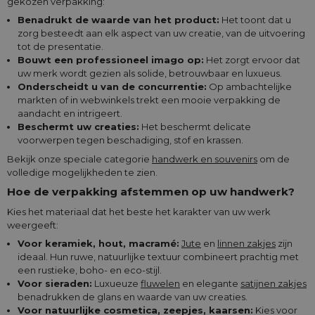
gekozen verpakking:
Benadrukt de waarde van het product:
Het toont dat u
zorg besteedt aan elk aspect van uw creatie, van de uitvoering
tot de presentatie.
Bouwt een professioneel imago op:
Het zorgt ervoor dat
uw merk wordt gezien als solide, betrouwbaar en luxueus.
Onderscheidt u van de concurrentie:
Op ambachtelijke
markten of in webwinkels trekt een mooie verpakking de
aandacht en intrigeert.
Beschermt uw creaties:
Het beschermt delicate
voorwerpen tegen beschadiging, stof en krassen.
Bekijk onze speciale categorie
handwerk en souvenirs
om de
volledige mogelijkheden te zien.
Hoe de verpakking afstemmen op uw handwerk?
Kies het materiaal dat het beste het karakter van uw werk
weergeeft:
Voor keramiek, hout, macramé:
Jute
en
linnen zakjes
zijn
ideaal. Hun ruwe, natuurlijke textuur combineert prachtig met
een rustieke, boho- en eco-stijl.
Voor sieraden:
Luxueuze
fluwelen
en elegante
satijnen zakjes
benadrukken de glans en waarde van uw creaties.
Voor natuurlijke cosmetica, zeepjes, kaarsen:
Kies voor