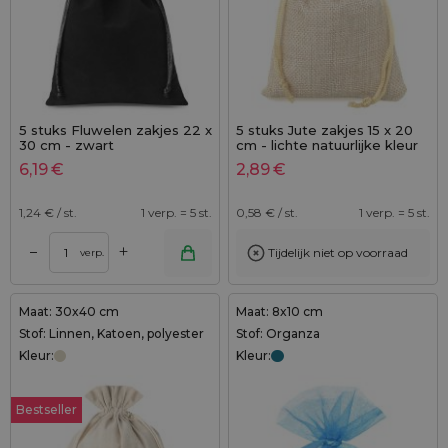
5 stuks Fluwelen zakjes 22 x
5 stuks Jute zakjes 15 x 20
30 cm - zwart
cm - lichte natuurlijke kleur
6,19
€
2,89
€
1,24
€ / st.
1 verp. = 5 st.
0,58
€ / st.
1 verp. = 5 st.
+
–
Tijdelijk niet op voorraad
verp.
Maat: 30x40 cm
Maat: 8x10 cm
Stof: Linnen, Katoen, polyester
Stof: Organza
Kleur:
Kleur:
Bestseller