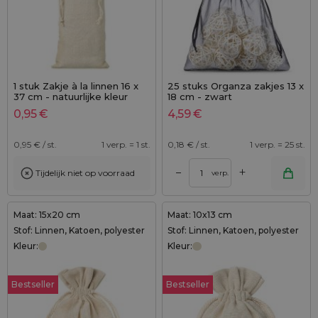
1 stuk Zakje à la linnen 16 x
25 stuks Organza zakjes 13 x
37 cm - natuurlijke kleur
18 cm - zwart
0,95
€
4,59
€
0,95
€ / st.
1 verp. = 1 st.
0,18
€ / st.
1 verp. = 25 st.
+
–
Tijdelijk niet op voorraad
verp.
Maat: 15x20 cm
Maat: 10x13 cm
Stof: Linnen, Katoen, polyester
Stof: Linnen, Katoen, polyester
Kleur:
Kleur:
Bestseller
Bestseller