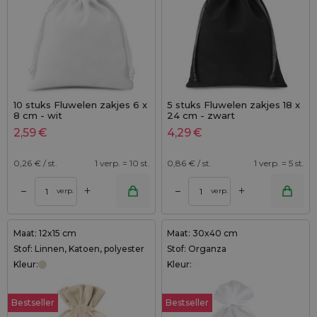
10 stuks Fluwelen zakjes 6 x
5 stuks Fluwelen zakjes 18 x
8 cm - wit
24 cm - zwart
2,59
€
4,29
€
0,26
€ / st.
1 verp. = 10 st.
0,86
€ / st.
1 verp. = 5 st.
+
+
–
–
verp.
verp.
Maat: 12x15 cm
Maat: 30x40 cm
Stof: Linnen, Katoen, polyester
Stof: Organza
Kleur:
Kleur:
Bestseller
Bestseller