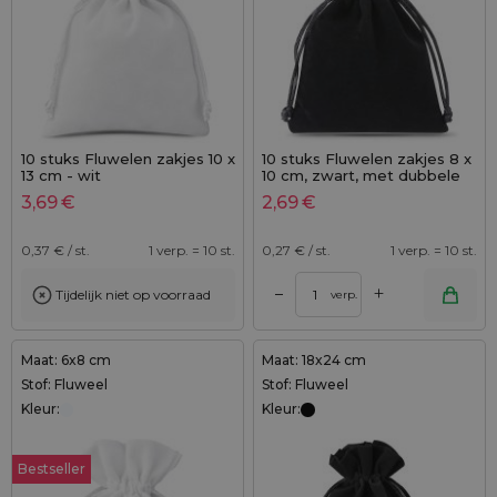
10 stuks Fluwelen zakjes 10 x
10 stuks Fluwelen zakjes 8 x
13 cm - wit
10 cm, zwart, met dubbele
trekkoord
3,69
€
2,69
€
0,37
€ / st.
1 verp. = 10 st.
0,27
€ / st.
1 verp. = 10 st.
+
–
Tijdelijk niet op voorraad
verp.
Maat: 6x8 cm
Maat: 18x24 cm
Stof: Fluweel
Stof: Fluweel
Kleur:
Kleur:
Bestseller