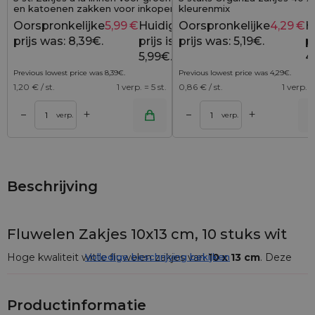
en katoenen zakken voor inkopen (2 st)
kleurenmix
Oorspronkelijke
5,99
€
Huidige
Oorspronkelijke
4,29
€
H
8,39
€
prijs was: 8,39€.
prijs is:
prijs was: 5,19€.
pr
5,99€.
4
Previous lowest price was
8,39
€
.
Previous lowest price was
4,29
€
.
1,20
€ / st.
1 verp. = 5 st.
0,86
€ / st.
1 verp. =
+
+
–
–
lwagen
Toevoegen aan winkelwagen
Toevoegen aan wi
verp.
verp.
Beschrijving
Fluwelen Zakjes 10x13 cm, 10 stuks wit
Hoge kwaliteit witte fluwelen zakjes van
Volledige beschrijving bekijken
10 x 13 cm
. Deze
decoratieve fluwelen zakjes zijn een bijzonder esthetisch
product dat zowel als verpakking voor sieraden en cosmetica
kan dienen, als een stijlvolle manier om kleine geschenken in
Productinformatie
te pakken.