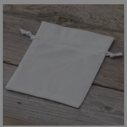
Witte fluwelen zakjes
zijn perfect geschikt voor het
verpakken van geschenken voor speciale gelegenheden
zoals bruiloften, doopfeesten, communies, Valentijnsdag,
verjaardagen of jubilea. De set bestaat uit
10 zakjes
.
De zakjes in deze aanbieding zijn gemaakt van fluweel, ook
wel pluche genoemd. Dit is een zeer zacht en aangenaam
materiaal dat al vele jaren als exclusief wordt beschouwd en
nog steeds wordt gebruikt voor de productie van kleding en
als bekledingsmateriaal voor meubels.
Afmetingen van het zakje:
Breedte: 10 cm
Hoogte: 13 cm
Kleur:
Wit
Elegantie en Functionaliteit
Onze fluwelen zakjes zijn de perfecte combinatie van
elegantie en functionaliteit. Ze zijn gemaakt van de hoogste
kwaliteit fluweel en zijn ideaal voor het bewaren en