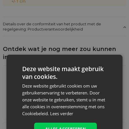
+/- 1 cm
draagt u bij aan de bescherming van het milieu door het
verminderen van het aantal eenmalige verpakkingen.
Fluwelen materiaal is niet alleen duurzaam, maar ook
milieuvriendelijk.
Details over de conformiteit van het product met de
Klantbeoordelingen
regelgeving: Productverantwoordelijkheid
Onze klanten waarderen de hoge kwaliteit en elegante
uitstraling van onze fluwelen zakjes. Veel bedrijven gebruiken
ze als verpakking voor bedrijfsgadgets, en benadrukken dat
Ontdek wat je nog meer zou kunnen
ze elegant, functioneel en tegelijkertijd ecologisch zijn.
interesseren
Deze website maakt gebruik
van cookies.
Deze website gebruikt cookies om uw
gebruikerservaring te verbeteren. Door
onze website te gebruiken, stemt u in met
alle cookies in overeenstemming met ons
Adventskalenders
Katoenen zakjes
Cookiebeleid.
Lees verder
ALLES ACCEPTEREN