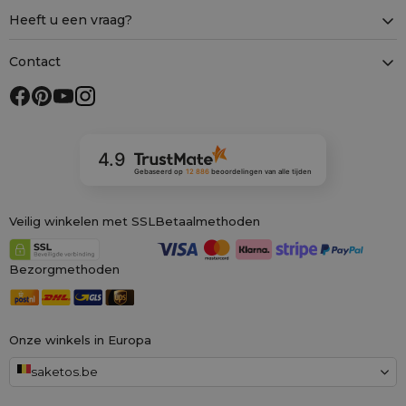
Heeft u een vraag?
Contact
4.9
Gebaseerd op
12 886
beoordelingen
van alle tijden
Veilig winkelen met SSL
Betaalmethoden
Bezorgmethoden
Onze winkels in Europa
saketos.be