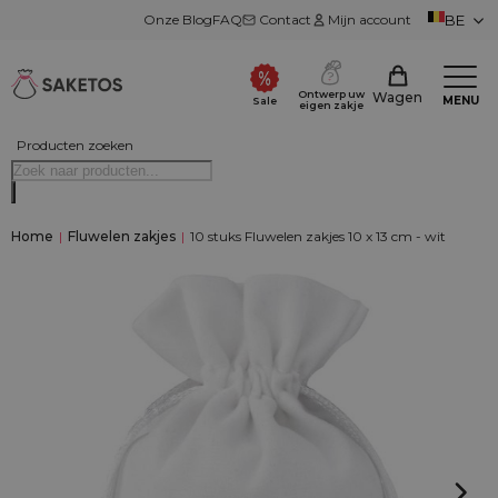
Onze Blog
FAQ
Contact
Mijn account
BE
Ontwerp uw
Wagen
MENU
Sale
eigen zakje
Producten zoeken
Home
|
Fluwelen zakjes
|
10 stuks Fluwelen zakjes 10 x 13 cm - wit