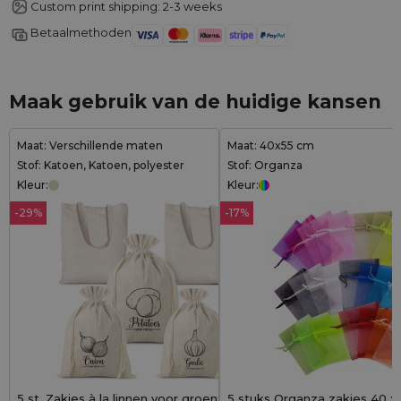
Custom print shipping: 2-3 weeks
Betaalmethoden
Maak gebruik van de huidige kansen
Maat: Verschillende maten
Maat: 40x55 cm
Stof: Katoen, Katoen, polyester
Stof: Organza
Kleur:
Kleur:
-29%
-17%
5 st. Zakjes à la linnen voor groenten (3 st)
5 stuks Organza zakjes 40 x