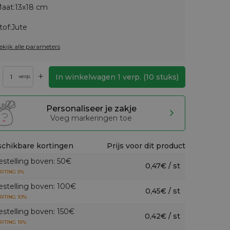
aat:
13x18 cm
tof:
Jute
ekijk alle parameters
+
In winkelwagen
1
verp.
(
10
stuks)
verp.
Personaliseer je zakje
Voeg markeringen toe
chikbare kortingen
Prijs voor dit product
estelling boven: 50€
0,47€ / st
RTING 5%
estelling boven: 100€
0,45€ / st
RTING 10%
estelling boven: 150€
0,42€ / st
RTING 15%