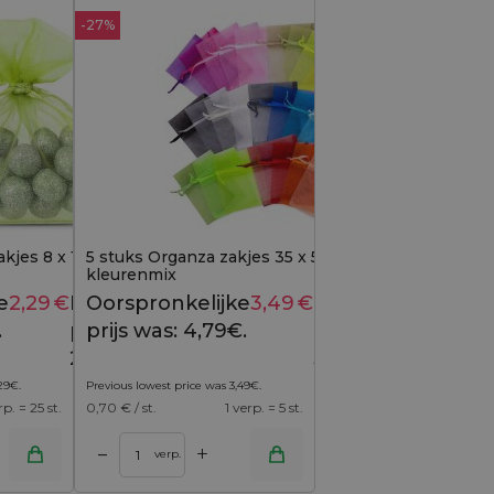
-27%
kjes 8 x 10 cm - groen
5 stuks Organza zakjes 35 x 50 cm -
kleurenmix
e
2,29
€
Huidige
Oorspronkelijke
3,49
€
Huidige
2,59
€
4,79
€
.
prijs is:
prijs was: 4,79€.
prijs is:
2,29€.
3,49€.
29
€
.
Previous lowest price was
3,49
€
.
rp. = 25 st.
0,70
€ / st.
1 verp. = 5 st.
+
–
verp.