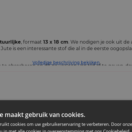
tuurlijke
, formaat
13 x 18 cm
. We nodigen je ook uit de
Jute is een interessante stof die al in de eerste oogopsl
Volledige beschrijving bekijken
ng te absorberen en dit na verloop van tijd af te geven,
 en synthetische jute, maar ongeacht de herkomst ervan z
 decoraties en geuren, biovoeding en andere ecologische
imaat.
Jute
e maakt gebruik van cookies.
Natuurlijk donker
ruikt cookies om uw gebruikerservaring te verbeteren. Door onze
 u in met alle cookies in overeenstemming met ons Cookiebeleid.