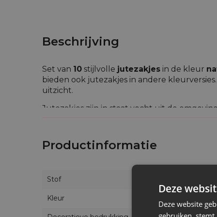
Beschrijving
Set van
10
stijlvolle
jutezakjes
in de kleur
na
bieden ook jutezakjes in andere kleurversies. 
uitzicht.
Jutezakjes zijn in staat vocht uit de omgevi
plaatsen waar de vochtigheid varieert.
In ons aanbod vind je zakjes van natuurlijke
Productinformatie
uitzicht - jute vult schitterend natuurlijke
uitstekend voor evenementen in een dorpskl
Stof
Deze websit
Kleur
Deze website geb
gebruiken, stemt