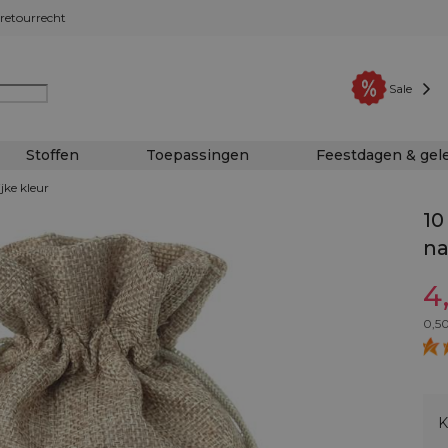
retourrecht
Sale
Stoffen
Toepassingen
Feestdagen & ge
jke kleur
10
na
4
0,5
K