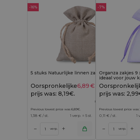
-16%
-7%
5 stuks Natuurlijke linnen zakjes 12 x 15 cm
Organza zakjes 9 x
ideaal voor jouw 
accessoires
Oorspronkelijke
6,89
€
Huidige
Oorspronkelij
8,19
€
prijs was: 8,19€.
prijs is:
prijs was: 2,99
6,89€.
Previous lowest price was
6,89
€
.
Previous lowest price was
1,38
€ / st.
1 verp. = 5 st.
0,11
€ / st.
1 
+
+
–
–
 winkelwagen
Toevoegen aan winkelwagen
Toevoegen aan w
verp.
verp.