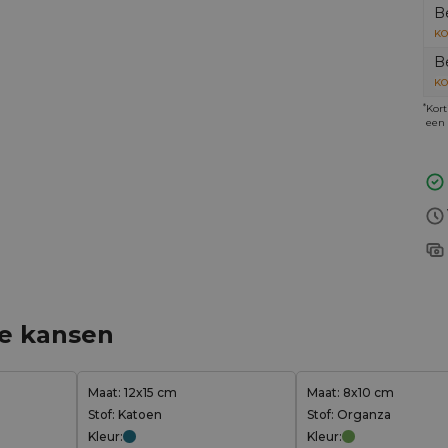
B
KO
B
KO
*
Kort
een 
ge kansen
Maat: 12x15 cm
Maat: 8x10 cm
Stof: Katoen
Stof: Organza
Kleur:
Kleur: