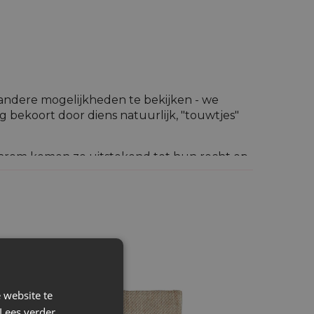
 andere mogelijkheden te bekijken - we
ag bekoort door diens natuurlijk, "touwtjes"
 daarom komen ze uitstekend tot hun recht op
al de jute jullie bekoren met het "wilde"
 producten aan, daarom leent deze stof zich
 website te
Lees verder