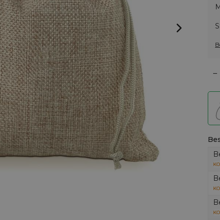
M
S
B
–
Bes
B
KO
B
KO
B
KO