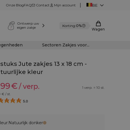
Onze Blog
FAQ
Contact
Mijn account
BE
Ontwerp uw
Korting:
0%
eigen zakje
Wagen
legenheden
Sectoren Zakjes voor...
 stuks Jute zakjes 13 x 18 cm -
tuurlijke kleur
,99
€
/ verp.
1 verp. = 10 st.
0
€ / st.
5.0
leur:
Natuurlijk donker