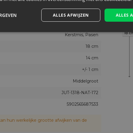
Nee
10
ERGEVEN
ALLES AFWIJZEN
ALLES 
13 cm
Kerstmis, Pasen
18 cm
14 cm
+/- 1 cm
Middelgroot
JUT-1318-NAT-172
5902565687533
an hun werkelijke grootte afwijken van de