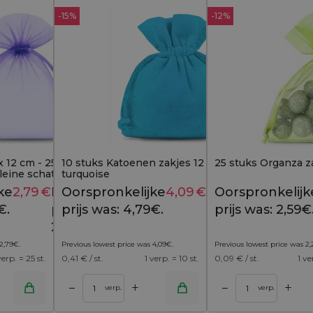
-15%
-12%
 12 cm - 25 paarse stuks,
10 stuks Katoenen zakjes 12 x 15 cm -
25 stuks Organza za
kleine schatten en
turquoise
ke
2,79
€
Huidige
Oorspronkelijke
4,09
€
Huidige
Oorspronkelijk
2,99
€
4,79
€
€.
prijs is:
prijs was: 4,79€.
prijs is:
prijs was: 2,59€
2,79€.
4,09€.
2,79
€
.
Previous lowest price was
4,09
€
.
Previous lowest price was
2,
verp. = 25 st.
0,41
€ / st.
1 verp. = 10 st.
0,09
€ / st.
1 ve
+
+
–
–
inkelwagen
Toevoegen aan winkelwagen
verp.
verp.