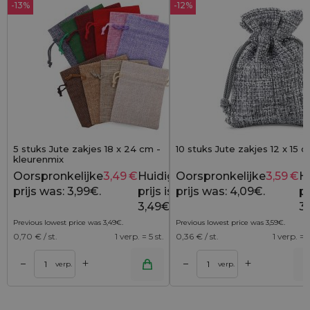
-13%
-12%
5 stuks Jute zakjes 18 x 24 cm -
10 stuks Jute zakjes 12 x 15 cm
kleurenmix
Oorspronkelijke
3,49
€
Huidige
Oorspronkelijke
3,59
€
H
3,99
€
prijs was: 3,99€.
prijs is:
prijs was: 4,09€.
pr
3,49€.
3,
Previous lowest price was
3,49
€
.
Previous lowest price was
3,59
€
.
0,70
€ / st.
1 verp. = 5 st.
0,36
€ / st.
1 verp. = 1
+
+
–
–
lwagen
Toevoegen aan winkelwagen
Toevoegen aan wi
verp.
verp.