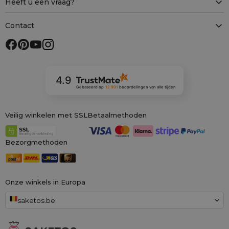
Heeft u een vraag?
Contact
4.9
Gebaseerd op
12 901
beoordelingen
van alle tijden
Veilig winkelen met SSL
Betaalmethoden
Bezorgmethoden
Onze winkels in Europa
saketos.be