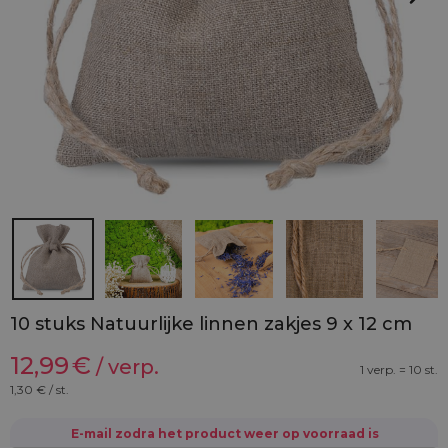
10 stuks Natuurlijke linnen zakjes 9 x 12 cm
12,99
€
/ verp.
1 verp. = 10 st.
1,30
€ / st.
E-mail zodra het product weer op voorraad is