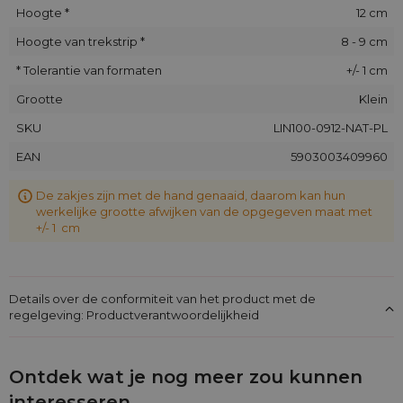
Hoogte *
12 cm
Hoogte van trekstrip *
8 - 9 cm
* Tolerantie van formaten
+/- 1 cm
Grootte
Klein
SKU
LIN100-0912-NAT-PL
EAN
5903003409960
De zakjes zijn met de hand genaaid, daarom kan hun
werkelijke grootte afwijken van de opgegeven maat met
+/- 1 cm
Details over de conformiteit van het product met de
regelgeving: Productverantwoordelijkheid
Ontdek wat je nog meer zou kunnen
interesseren