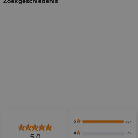
Zoekgeschiedenis
5
100%
4
0%
5.0