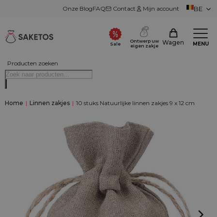
Onze Blog
FAQ
Contact
Mijn account
BE
Ontwerp uw
Wagen
MENU
Sale
eigen zakje
Producten zoeken
Home
|
Linnen zakjes
|
10 stuks Natuurlijke linnen zakjes 9 x 12 cm