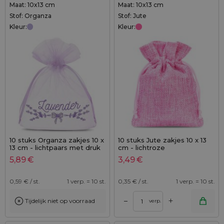
Maat: 10x13 cm
Maat: 10x13 cm
Stof: Organza
Stof: Jute
Kleur:
Kleur:
10 stuks Organza zakjes 10 x
10 stuks Jute zakjes 10 x 13
13 cm - lichtpaars met druk
cm - lichtroze
(lavendel)
5,89
€
3,49
€
0,59
€ / st.
1 verp. = 10 st.
0,35
€ / st.
1 verp. = 10 st.
+
–
Tijdelijk niet op voorraad
verp.