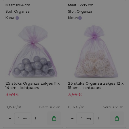
Maat: 11x14 cm
Maat: 12x15 cm
Stof: Organza
Stof: Organza
Kleur:
Kleur:
25 stuks Organza zakjes 11 x
25 stuks Organza zakjes 12 x
14 cm - lichtpaars
15 cm - lichtpaars
3,69
€
3,99
€
0,15
€ / st.
1 verp. = 25 st.
0,16
€ / st.
1 verp. = 25 st.
+
+
–
–
verp.
verp.