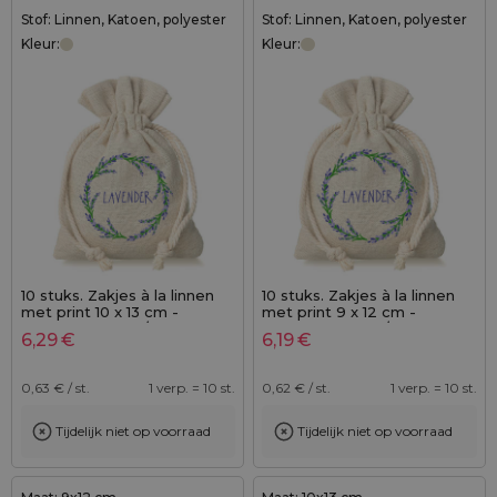
Stof: Linnen, Katoen, polyester
Stof: Linnen, Katoen, polyester
Kleur:
Kleur:
10 stuks. Zakjes à la linnen
10 stuks. Zakjes à la linnen
met print 10 x 13 cm -
met print 9 x 12 cm -
natuurlijke kleur / van
natuurlijke kleur / van
6,29
€
6,19
€
lavendel
lavendel
0,63
€ / st.
1 verp. = 10 st.
0,62
€ / st.
1 verp. = 10 st.
Tijdelijk niet op voorraad
Tijdelijk niet op voorraad