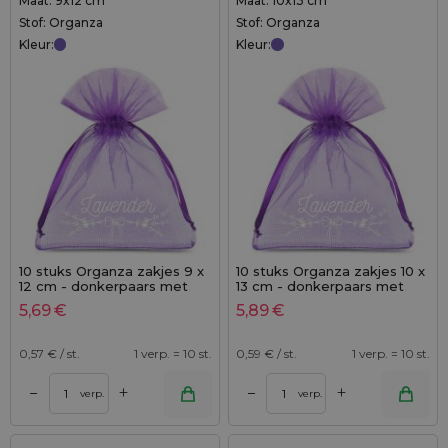
Maat: 9x12 cm
Maat: 10x13 cm
Stof: Organza
Stof: Organza
Kleur:
Kleur:
10 stuks Organza zakjes 9 x
10 stuks Organza zakjes 10 x
12 cm - donkerpaars met
13 cm - donkerpaars met
druk (lavendel) - 3
druk (lavendel) - 3
5,69
€
5,89
€
0,57
€ / st.
1 verp. = 10 st.
0,59
€ / st.
1 verp. = 10 st.
+
+
–
–
verp.
verp.