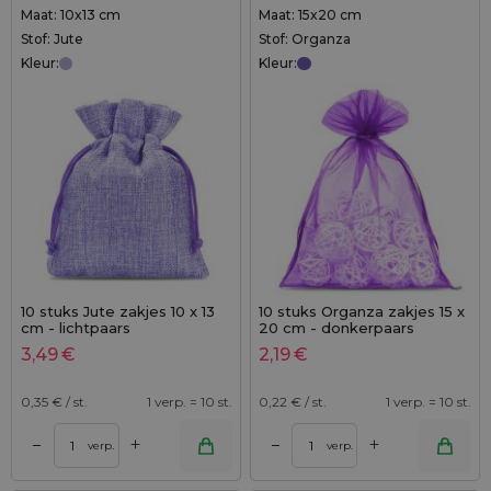
Maat: 10x13 cm
Maat: 15x20 cm
Stof: Jute
Stof: Organza
Kleur:
Kleur:
10 stuks Jute zakjes 10 x 13
10 stuks Organza zakjes 15 x
cm - lichtpaars
20 cm - donkerpaars
3,49
€
2,19
€
0,35
€ / st.
1 verp. = 10 st.
0,22
€ / st.
1 verp. = 10 st.
+
+
–
–
verp.
verp.