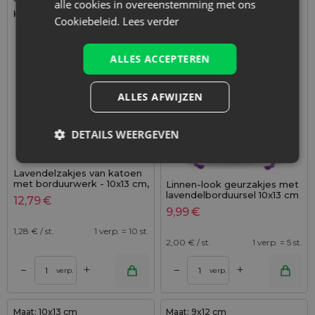
alle cookies in overeenstemming met ons
polyester
Kleur:
Cookiebeleid.
Lees verder
Kleur:
ALLES ACCEPTEREN
ALLES AFWIJZEN
DETAILS WEERGEVEN
Lavendelzakjes van katoen
met borduurwerk - 10x13 cm,
Linnen-look geurzakjes met
set van 10 - natuurlijke
lavendelborduursel 10x13 cm
12,79
€
charme in een stijlvol jasje
- 5 stuks - tijdloos elegant
9,99
€
1,28
€ / st.
1 verp. = 10 st.
2,00
€ / st.
1 verp. = 5 st.
+
+
–
–
verp.
verp.
Maat: 10x13 cm
Maat: 9x12 cm