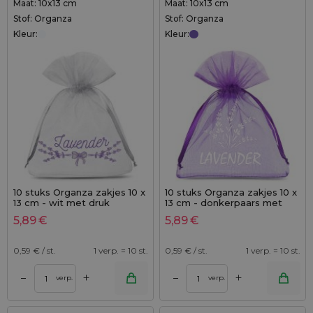
Maat: 10x13 cm
Maat: 10x13 cm
Stof: Organza
Stof: Organza
Kleur:
Kleur:
10 stuks Organza zakjes 10 x
10 stuks Organza zakjes 10 x
13 cm - wit met druk
13 cm - donkerpaars met
(lavendel)
druk (lavendel) - 2
5,89
€
5,89
€
0,59
€ / st.
1 verp. = 10 st.
0,59
€ / st.
1 verp. = 10 st.
+
+
–
–
verp.
verp.