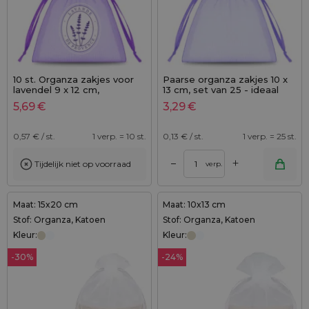
10 st. Organza zakjes voor
Paarse organza zakjes 10 x
lavendel 9 x 12 cm,
13 cm, set van 25 - ideaal
donkerpaars met opdruk
voor cadeautjes en sieraden
5,69
€
3,29
€
"Lavande de Provence"
0,57
€ / st.
1 verp. = 10 st.
0,13
€ / st.
1 verp. = 25 st.
+
–
Tijdelijk niet op voorraad
verp.
Maat: 15x20 cm
Maat: 10x13 cm
Stof: Organza, Katoen
Stof: Organza, Katoen
Kleur:
Kleur:
-30%
-24%