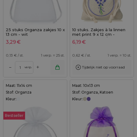
25 stuks Organza zakjes 10 x
10 stuks. Zakjes à la linnen
13 cm - wit
met print 9 x 12 cm -
natuurlijke kleur / van
3,29
€
6,19
€
lavendel
0,13
€ / st.
1 verp. = 25 st.
0,62
€ / st.
1 verp. = 10 st.
+
–
Tijdelijk niet op voorraad
verp.
Maat: 11x14 cm
Maat: 10x13 cm
Stof: Organza
Stof: Organza, Katoen
Kleur:
Kleur:
Bestseller