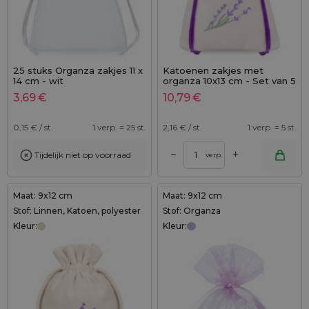
25 stuks Organza zakjes 11 x
Katoenen zakjes met
14 cm - wit
organza 10x13 cm - Set van 5
- lavendelpracht in
3,69
€
10,79
€
geborduurde elegantie
0,15
€ / st.
1 verp. = 25 st.
2,16
€ / st.
1 verp. = 5 st.
+
–
Tijdelijk niet op voorraad
verp.
Maat: 9x12 cm
Maat: 9x12 cm
Stof: Linnen, Katoen, polyester
Stof: Organza
Kleur:
Kleur: