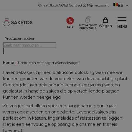
Onze Blog
FAQ
Contact
Mijn account
BE
Ontwerp uw
Wagen
MENU
Sale
eigen zakje
Producten zoeken
Home
|
Producten met tag “Lavendelzakjes”
Lavendelzakjes zijn een praktische oplossing waarmee we
kunnen genieten van de voordelen van deze prachtige plant.
Gedroogde lavendelbloemen kunnen zorgvuldig worden
geplaatst in handige zakjes die op verschillende plaatsen
kunnen worden neergelegd.
Ze zorgen niet alleen voor een aangename geur, maar
weren ook insecten en ongedierte. Lavendelzakjes zijn
perfect om in kasten, lingerielades of reistassen te leggen.
Het is een eenvoudige oplossing die charme en frisheid
toevoegt.