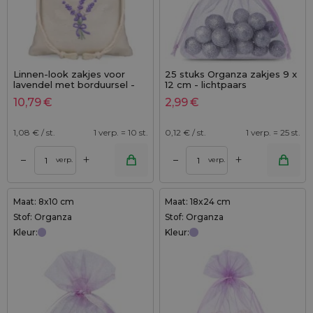
Linnen-look zakjes voor
25 stuks Organza zakjes 9 x
lavendel met borduursel -
12 cm - lichtpaars
9x12 cm, set van 10 -
10,79
€
2,99
€
natuurlijk & stijlvol verpakt
1,08
€ / st.
1 verp. = 10 st.
0,12
€ / st.
1 verp. = 25 st.
+
+
–
–
verp.
verp.
Maat: 8x10 cm
Maat: 18x24 cm
Stof: Organza
Stof: Organza
Kleur:
Kleur: