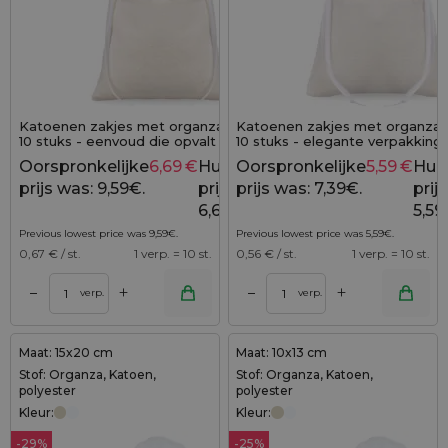
Katoenen zakjes met organza 15x20 cm -
Katoenen zakjes met organza 1
10 stuks - eenvoud die opvalt
10 stuks - elegante verpakking
vleugje lichtheid
Oorspronkelijke
6,69
€
Huidige
Oorspronkelijke
5,59
€
Hui
9,59
€
prijs was: 9,59€.
prijs is:
prijs was: 7,39€.
prijs
6,69€.
5,59
Previous lowest price was
9,59
€
.
Previous lowest price was
5,59
€
.
0,67
€ / st.
1 verp. = 10 st.
0,56
€ / st.
1 verp. = 10 st.
+
+
–
–
verp.
verp.
Maat: 15x20 cm
Maat: 10x13 cm
Stof: Organza, Katoen,
Stof: Organza, Katoen,
polyester
polyester
Kleur:
Kleur:
-29%
-25%