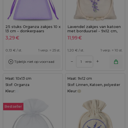
25 stuks Organza zakjes 10 x
Lavendel zakjes van katoen
13 cm - donkerpaars
met borduursel - 9x12 cm,
set van 10 - geurige charme
3,29
€
11,99
€
in een natuurlijk jasje
0,13
€ / st.
1 verp. = 25 st.
1,20
€ / st.
1 verp. = 10 st.
+
–
Tijdelijk niet op voorraad
verp.
Maat: 10x13 cm
Maat: 9x12 cm
Stof: Organza
Stof: Linnen, Katoen, polyester
Kleur:
Kleur:
Bestseller