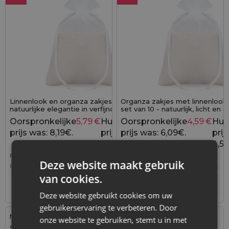
Linnenlook en organza zakjes 15x20 cm -
Organza zakjes met linnenlook 
natuurlijke elegantie in verfijnde vorm (10
set van 10 - natuurlijk, licht en 
stuks)
verpakt
Oorspronkelijke
5,79
€
Huidige
Oorspronkelijke
4,59
€
Hui
8,19
€
prijs was: 8,19€.
prijs is:
prijs was: 6,09€.
prijs
5,79€.
4,59
Previous lowest price was
5,79
€
.
Previous lowest price was
4,59
€
.
Deze website maakt gebruik
0,58
€ / st.
1 verp. = 10 st.
0,46
€ / st.
1 verp. = 10 st.
van cookies.
+
+
–
–
verp.
verp.
Deze website gebruikt cookies om uw
gebruikerservaring te verbeteren. Door
Maat: 10x13 cm
Maat: 10x13 cm
onze website te gebruiken, stemt u in met
Stof: Katoen
Stof: Organza, Katoen,