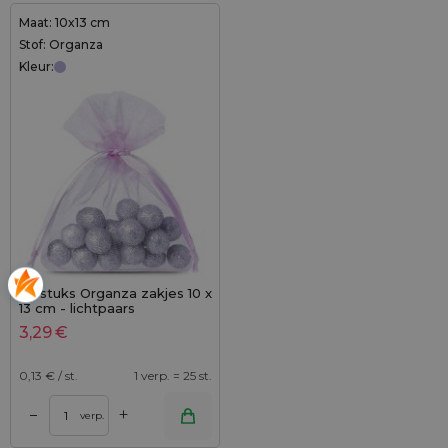
Maat: 10x13 cm
Stof: Organza
Kleur:
25 stuks Organza zakjes 10 x
13 cm - lichtpaars
3,29
€
0,13
€ / st.
1 verp. = 25 st.
+
–
verp.