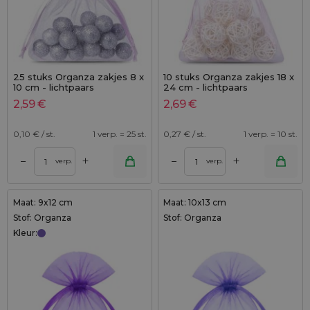
25 stuks Organza zakjes 8 x
10 stuks Organza zakjes 18 x
10 cm - lichtpaars
24 cm - lichtpaars
2,59
€
2,69
€
0,10
€ / st.
1 verp. = 25 st.
0,27
€ / st.
1 verp. = 10 st.
+
+
–
–
verp.
verp.
Maat: 9x12 cm
Maat: 10x13 cm
Stof: Organza
Stof: Organza
Kleur: