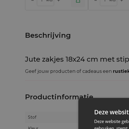
+
+
–
–
 winkelwagen
Toevoegen aan winkelwagen
Toevoegen aan w
verp.
verp.
Beschrijving
Jute zakjes 18x24 cm met stip
Geef jouw producten of cadeaus een
rustie
natuurlijke jute creëren een frisse, tijdloz
geschenken.
Productinformatie
Toepassingen:
Deze websit
Cadeauverpakking voor babyshowers, bru
Stof
Voor sieraden, handgemaakte zeep, cosme
Deze website geb
gebruiken, stemt
Als elegante retailverpakking of voor pro
Kleur