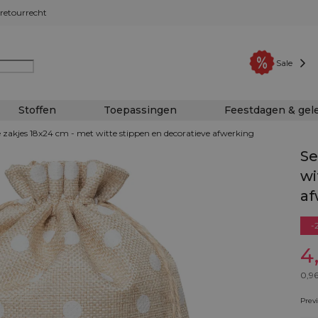
retourrecht
Sale
Stoffen
Toepassingen
Feestdagen & ge
e zakjes 18x24 cm - met witte stippen en decoratieve afwerking
Se
wi
af
-
4
0,9
Prev