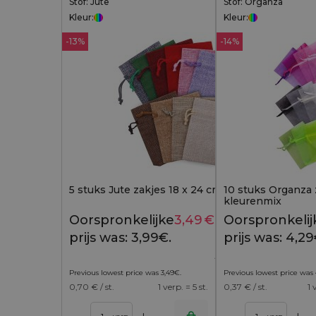
Stof: Jute
Stof: Organza
Kleur:
Kleur:
-13%
-14%
5 stuks Jute zakjes 18 x 24 cm - kleurenmix
10 stuks Organza 
kleurenmix
Oorspronkelijke
3,49
€
Huidige
Oorspronkelij
3,99
€
prijs was: 3,99€.
prijs is:
prijs was: 4,29
3,49€.
Previous lowest price was
3,49
€
.
Previous lowest price was
0,70
€ / st.
1 verp. = 5 st.
0,37
€ / st.
1 