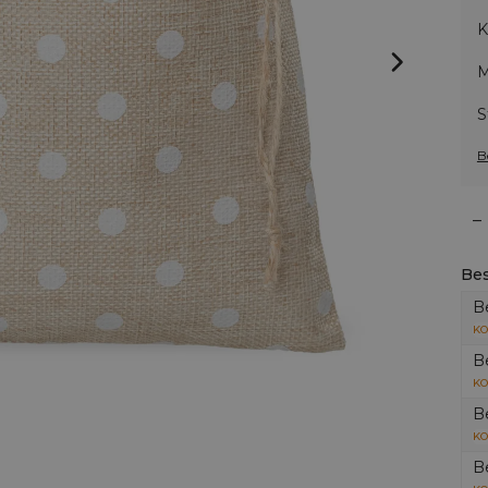
K
M
S
B
–
Bes
B
KO
B
KO
B
KO
B