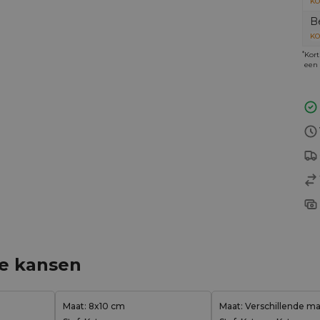
KO
B
KO
*
Kort
een 
ge kansen
Maat: 8x10 cm
Maat: Verschillende m