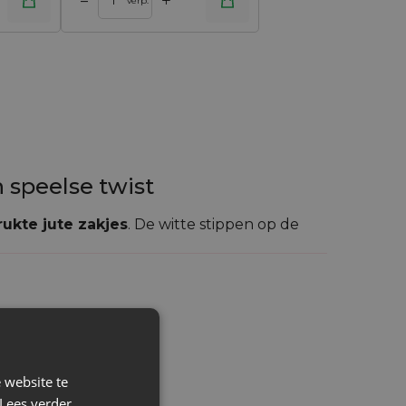
+
–
verp.
 speelse twist
ukte jute zakjes
. De witte stippen op de
urzame merken of seizoensgebonden
 website te
Lees verder