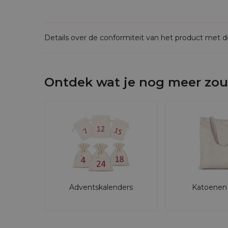
Jute heeft een grovere textuur en een meer 
luchtiger en veelzijdiger - geschikt voor t
Details over de conformiteit van het product met 
Deze
decoratieve zakjes
bieden niet alleen
met verpakkingen die echt spreken.
Zakjes zijn beschikbaar voor bulkbestellin
Ontdek wat je nog meer zou
een offerte op maat.
Adventskalenders
Katoenen 