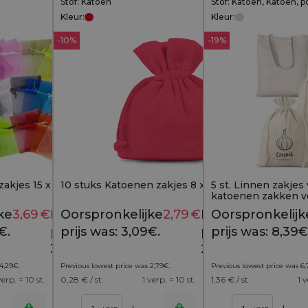
Stof: Katoen
Stof: Katoen, Katoen, p
Kleur:
Kleur:
-10%
-19%
zakjes 15 x 33 cm -
10 stuks Katoenen zakjes 8 x 10 cm - rood
5 st. Linnen zakjes
katoenen zakken vo
ke
3,69
€
Huidige
Oorspronkelijke
2,79
€
Huidige
Oorspronkelijk
4,29
€
3,09
€
€.
prijs is:
prijs was: 3,09€.
prijs is:
prijs was: 8,39€
3,69€.
2,79€.
4,29
€
.
Previous lowest price was
2,79
€
.
Previous lowest price was
6,
verp. = 10 st.
0,28
€ / st.
1 verp. = 10 st.
1,36
€ / st.
1 v