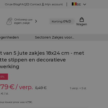
Onze Blog
FAQ
Contact
Mijn account
BE
Ontwerp uw
Korting:
0%
eigen zakje
Wagen
legenheden
Sectoren Zakjes voor...
t van 5 jute zakjes 18x24 cm - met
tte stippen en decoratieve
werking
26%
,79
€
/ verp.
6,49
€
1 verp. = 5 st.
6
€ / st.
ious lowest price was
4,79
€
.