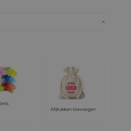
rukking met stippen
maakt ze net iets
g voor jouw klanten. Laat je merk opvallen
of ontwerp - neem contact met ons op voor
Sets
Afdrukken toevoegen