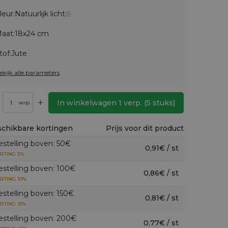
leur:
Natuurlijk licht
aat:
18x24 cm
tof:
Jute
ekijk alle parameters
+
In winkelwagen
1
verp.
(
5
stuks)
verp.
chikbare kortingen
Prijs voor dit product
estelling boven: 50€
0,91€ / st
RTING 5%
estelling boven: 100€
0,86€ / st
RTING 10%
estelling boven: 150€
0,81€ / st
RTING 15%
estelling boven: 200€
0,77€ / st