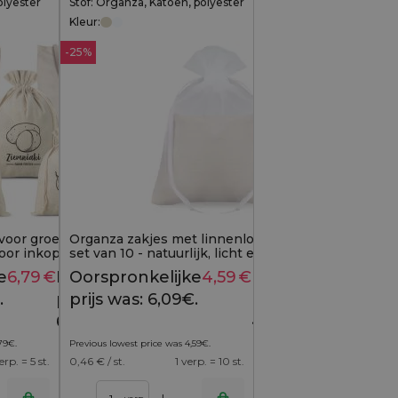
olyester
Stof: Organza, Katoen, polyester
Kleur:
-25%
 voor groenten (3 st) en
Organza zakjes met linnenlook - 10x13 cm,
or inkopen (2 st) (PL)
set van 10 - natuurlijk, licht en elegant
verpakt
e
6,79
€
Huidige
Oorspronkelijke
4,59
€
Huidige
8,39
€
6,09
€
.
prijs is:
prijs was: 6,09€.
prijs is:
6,79€.
4,59€.
79
€
.
Previous lowest price was
4,59
€
.
erp. = 5 st.
0,46
€ / st.
1 verp. = 10 st.