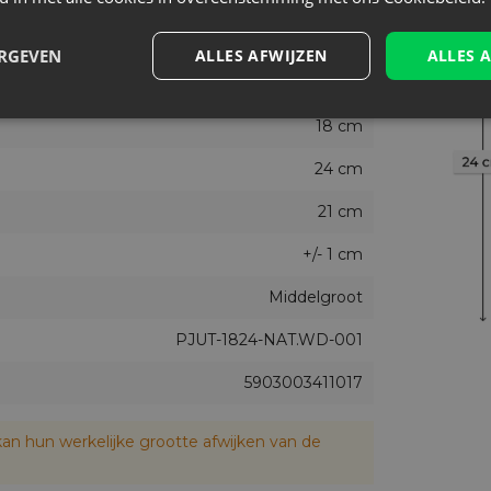
nts
Ja
ERGEVEN
ALLES AFWIJZEN
ALLES 
5
rukte jute zakjes?
18 cm
 een verfijnde maar vrolijke uitstraling
natuurlijke, duurzame vibe
24 cm
 en maakt de binnenkant netter
21 cm
 en visueel aantrekkelijk
+/- 1 cm
al?
Middelgroot
PJUT-1824-NAT.WD-001
oren
5903003411017
king voor kleine attenties
an hun werkelijke grootte afwijken van de
nders dan linnen zakjes?