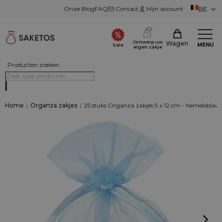
Onze Blog
FAQ
Contact
Mijn account
BE
Ontwerp uw
Wagen
MENU
Sale
eigen zakje
Producten zoeken
Home
|
Organza zakjes
|
25 stuks Organza zakjes 9 x 12 cm - hemelsblau