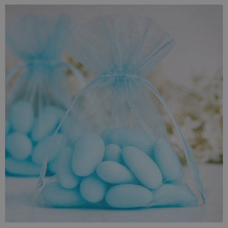
vervaardigd van organza zijn daarom een praktische manier
om kleine voorwerpen lange tijd op te bergen.
Deze set is de perfecte keuze als je op zoek bent naar een
manier om een groot aantal kleine dingen, zoals bijv. munten
of knopen, op te bergen - de organzazakjes met afmetingen
9 x 12 cm
zijn perfect tegen deze taak opgewassen terwijl
men originele geurzakjes of geurende zakjes voor in de kast
kan creëren door er aangename aroma's (bijv. lavendel) in te
doen.