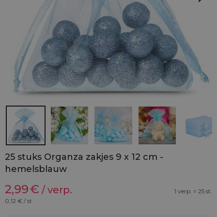
25 stuks Organza zakjes 9 x 12 cm -
hemelsblauw
2,99
€
/ verp.
1 verp. = 25 st.
0,12
€ / st.