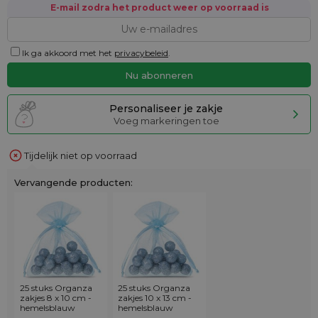
E-mail zodra het product weer op voorraad is
Ik ga akkoord met het
privacybeleid
.
Personaliseer je zakje
Voeg markeringen toe
Tijdelijk niet op voorraad
Vervangende producten:
25 stuks Organza
25 stuks Organza
zakjes 8 x 10 cm -
zakjes 10 x 13 cm -
hemelsblauw
hemelsblauw