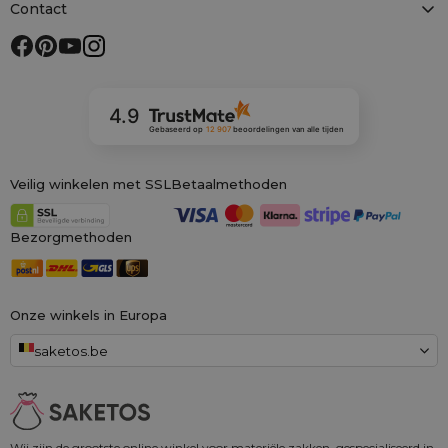
Contact
4.9
Gebaseerd op
12 907
beoordelingen
van alle tijden
Veilig winkelen met SSL
Betaalmethoden
Bezorgmethoden
Onze winkels in Europa
saketos.be
Wij zijn de grootste online winkel voor materiële zakken, gespecialiseerd in