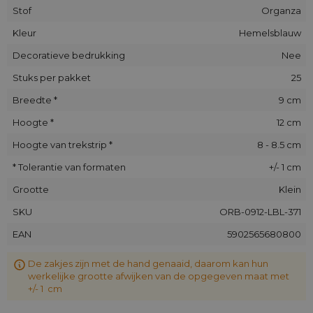
Stof
Organza
Kleur
Hemelsblauw
Decoratieve bedrukking
Nee
Stuks per pakket
25
Breedte *
9 cm
Hoogte *
12 cm
Hoogte van trekstrip *
8 - 8.5 cm
* Tolerantie van formaten
+/- 1 cm
Grootte
Klein
SKU
ORB-0912-LBL-371
EAN
5902565680800
De zakjes zijn met de hand genaaid, daarom kan hun
werkelijke grootte afwijken van de opgegeven maat met
+/- 1 cm