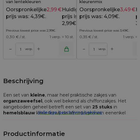
van lentekleuren
kleurenmix
Oorspronkelijke
2,99
€
Huidige
Oorspronkelijke
3,49
€
H
4,39
€
prijs was: 4,39€.
prijs is:
prijs was: 4,09€.
pr
2,99€.
3
Previous lowest price was
2,99
€
.
Previous lowest price was
3,49
€
.
0,30
€ / st.
1 verp. = 10 st.
0,35
€ / st.
1 verp. = 1
+
+
–
–
lwagen
Toevoegen aan winkelwagen
Toevoegen aan wi
verp.
verp.
Beschrijving
Een set van
kleine
, maar heel praktische zakjes van
organzaweefsel
, ook wel bekend als chiffonzakjes. Het
aangeboden geheel betreft een set van
25 stuks
in
Volledige beschrijving bekijken
hemelsblauw
kleur terwijl de afmetingen van eenenkel
zakje
9 x 12 cm
bedragen.
Organza is een halfdoorschijnend weefsel met een heel
Productinformatie
luchtige structuur, die zich niet enkel elegant presenteert,
maar die ook tegen alle schijn in heel solide is. De zakjes