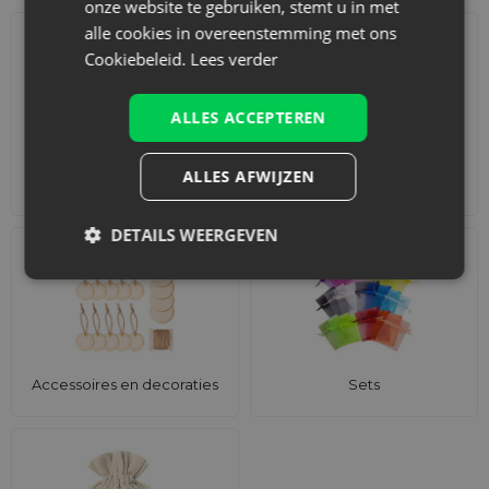
onze website te gebruiken, stemt u in met
alle cookies in overeenstemming met ons
Cookiebeleid.
Lees verder
ALLES ACCEPTEREN
ALLES AFWIJZEN
Adventskalenders
Katoenen zakjes
DETAILS WEERGEVEN
Accessoires en decoraties
Sets