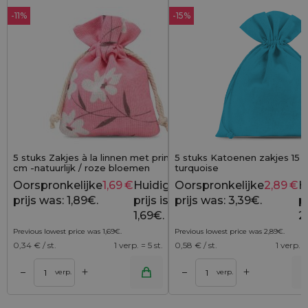
-11%
-15%
5 stuks Zakjes à la linnen met print 10 x 13
5 stuks Katoenen zakjes 15 
cm -natuurlijk / roze bloemen
turquoise
Oorspronkelijke
1,69
€
Huidige
Oorspronkelijke
2,89
€
H
1,89
€
prijs was: 1,89€.
prijs is:
prijs was: 3,39€.
pr
1,69€.
2
Previous lowest price was
1,69
€
.
Previous lowest price was
2,89
€
.
0,34
€ / st.
1 verp. = 5 st.
0,58
€ / st.
1 verp. =
+
+
–
–
lwagen
Toevoegen aan winkelwagen
Toevoegen aan wi
verp.
verp.