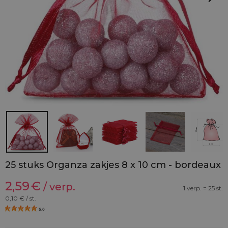
25 stuks Organza zakjes 8 x 10 cm - bordeaux
2,59
€
/ verp.
1 verp. = 25 st.
0,10
€ / st.
5.0