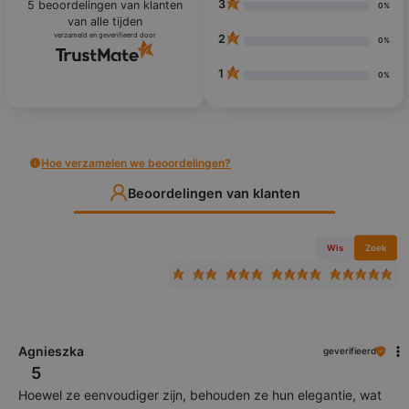
3
5
beoordelingen van klanten
0%
van alle tijden
verzameld en geverifieerd door
2
0%
1
0%
Hoe verzamelen we beoordelingen?
Beoordelingen van klanten
Wis
Zoek
Agnieszka
geverifieerd
5
Hoewel ze eenvoudiger zijn, behouden ze hun elegantie, wat