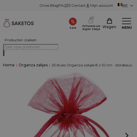
Onze Blog
FAQ
Contact
Mijn account
BE
Ontwerp uw
Wagen
MENU
Sale
eigen zakje
Producten zoeken
Home
|
Organza zakjes
|
25 stuks Organza zakjes 8 x 10 cm - bordeaux