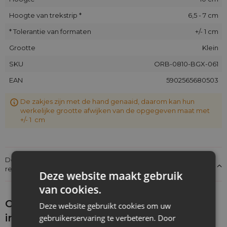
Hoogte van trekstrip *
6,5 - 7 cm
* Tolerantie van formaten
+/- 1 cm
Grootte
Klein
SKU
ORB-0810-BGX-061
EAN
5902565680503
De zakjes zijn met de hand genaaid, daarom kan hun
werkelijke grootte afwijken van de opgegeven maat met
+/- 1 cm
Details over de conformiteit van het product met de
regelgeving: Productverantwoordelijkheid
Deze website maakt gebruik
van cookies.
Ontdek wat je nog meer zou kunnen
Deze website gebruikt cookies om uw
interesseren
gebruikerservaring te verbeteren. Door