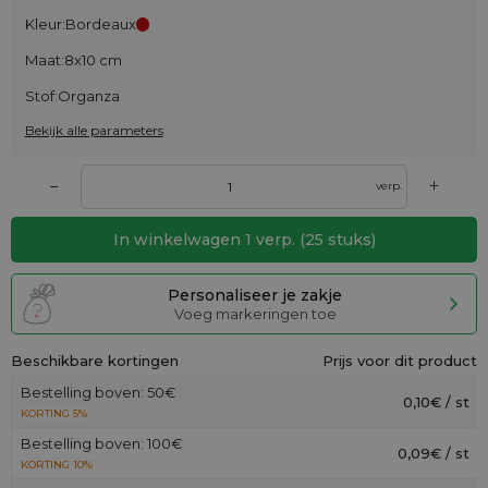
Kleur:
Bordeaux
Maat:
8x10 cm
Stof:
Organza
Bekijk alle parameters
+
–
verp.
In winkelwagen
1
verp.
(
25
stuks)
Personaliseer je zakje
Voeg markeringen toe
Beschikbare kortingen
Prijs voor dit product
Bestelling boven: 50€
0,10€ / st
KORTING 5%
Bestelling boven: 100€
0,09€ / st
KORTING 10%