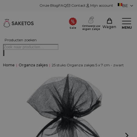
Onze Blog
FAQ
Contact
Mijn account
BE
Ontwerp uw
Wagen
MENU
Sale
eigen zakje
Producten zoeken
Home
|
Organza zakjes
|
25 stuks Organza zakjes 5 x 7 cm - zwart