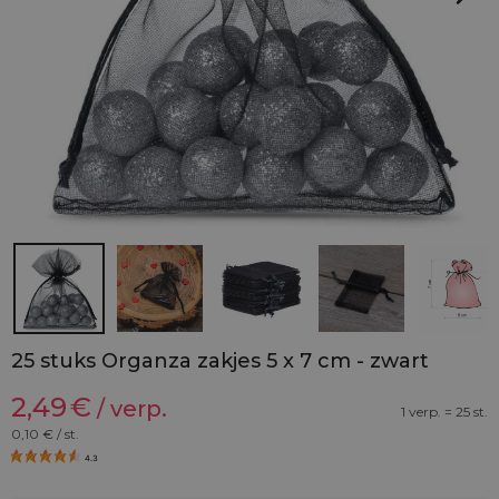
25 stuks Organza zakjes 5 x 7 cm - zwart
2,49
€
/ verp.
1 verp. = 25 st.
0,10
€ / st.
4.3