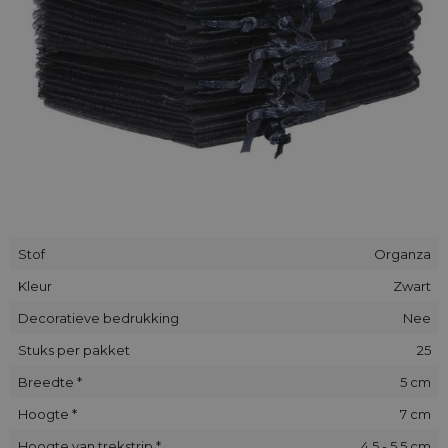
Stof
Organza
Kleur
Zwart
Decoratieve bedrukking
Nee
Stuks per pakket
25
Breedte *
5 cm
Hoogte *
7 cm
Hoogte van trekstrip *
4.5 - 5.5 cm