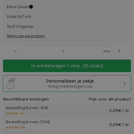
Kleur:
Zwart
Maat:
5x7 cm
Stof:
Organza
Bekijk alle parameters
+
–
verp.
In winkelwagen
1
verp.
(
25
stuks)
Personaliseer je zakje
Voeg markeringen toe
Beschikbare kortingen
Prijs voor dit product
Bestelling boven: 50€
0,09€ / st
KORTING 5%
Bestelling boven: 100€
0,09€ / st
KORTING 10%