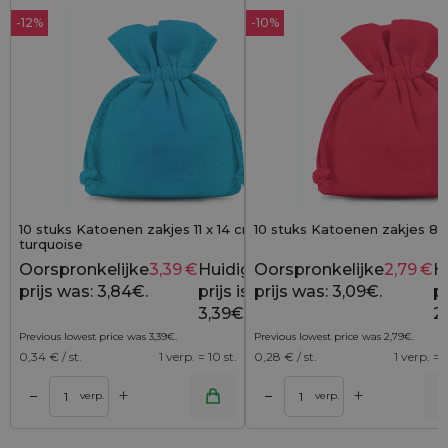
-12%
-10%
10 stuks Katoenen zakjes 11 x 14 cm -
10 stuks Katoenen zakjes 8 x
turquoise
Oorspronkelijke
3,39
€
Huidige
Oorspronkelijke
2,79
€
H
3,84
€
prijs was: 3,84€.
prijs is:
prijs was: 3,09€.
pr
3,39€.
2
Previous lowest price was
3,39
€
.
Previous lowest price was
2,79
€
.
0,34
€ / st.
1 verp. = 10 st.
0,28
€ / st.
1 verp. = 1
+
+
–
–
lwagen
Toevoegen aan winkelwagen
Toevoegen aan wi
verp.
verp.