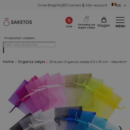
Onze Blog
FAQ
Contact
Mijn account
BE
Ontwerp uw
Wagen
MENU
Sale
eigen zakje
Producten zoeken
Home
|
Organza zakjes
|
25 stuks Organza zakjes 3,5 x 19 cm - kleurenmi