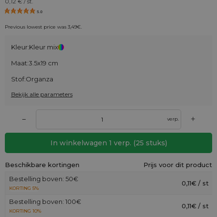
0,12
€ / st.
5.0
Previous lowest price was
3,49
€
.
Kleur:
Kleur mix
Maat:
3.5x19 cm
Stof:
Organza
Bekijk alle parameters
+
–
verp.
In winkelwagen
1
verp.
(
25
stuks)
Beschikbare kortingen
Prijs voor dit product
Bestelling boven: 50€
0,11€ / st
KORTING 5%
Bestelling boven: 100€
0,11€ / st
KORTING 10%