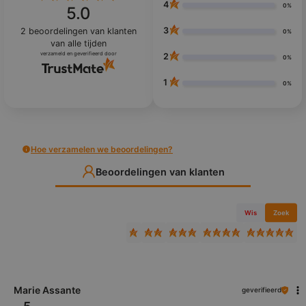
4
0%
5.0
3
2
beoordelingen van klanten
0%
van alle tijden
verzameld en geverifieerd door
2
0%
1
0%
Hoe verzamelen we beoordelingen?
Beoordelingen van klanten
Wis
Zoek
Marie Assante
geverifieerd