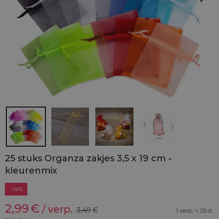
25 stuks Organza zakjes 3,5 x 19 cm -
kleurenmix
-14%
2,99
€
/ verp.
3,49
€
1 verp. = 25 st.