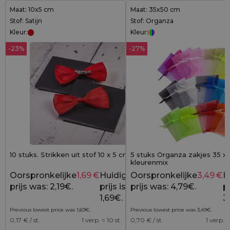
Maat: 10x5 cm
Maat: 35x50 cm
Stof: Satijn
Stof: Organza
Kleur:
Kleur:
-23%
-27%
10 stuks. Strikken uit stof 10 x 5 cm - rood
5 stuks Organza zakjes 35 x
kleurenmix
Oorspronkelijke
1,69
€
Huidige
Oorspronkelijke
3,49
€
H
2,19
€
prijs was: 2,19€.
prijs is:
prijs was: 4,79€.
pr
1,69€.
3
Previous lowest price was
1,69
€
.
Previous lowest price was
3,49
€
.
0,17
€ / st.
1 verp. = 10 st.
0,70
€ / st.
1 verp. =