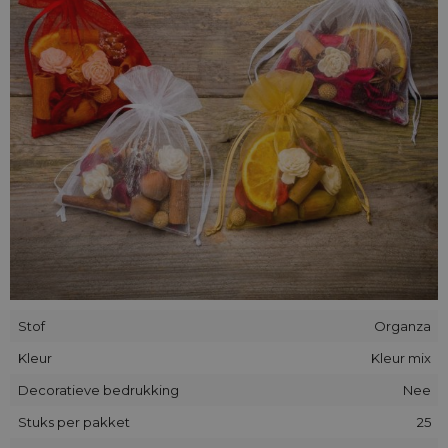
eveneens allerhande snuisterijen zoals draadjes en knopen
en voorkomen dat je waardevolle juwelen verliest - kortom,
ze blijken nuttig te zijn in elk huis en op elke plek en ze
kunnen gebruikt worden voor alles wat men zich maar kan
verbeelden!
Stof
Organza
Kleur
Kleur mix
Decoratieve bedrukking
Nee
Stuks per pakket
25