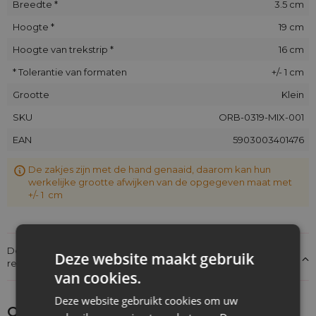
Breedte *
3.5 cm
Hoogte *
19 cm
Hoogte van trekstrip *
16 cm
* Tolerantie van formaten
+/- 1 cm
Grootte
Klein
SKU
ORB-0319-MIX-001
EAN
5903003401476
De zakjes zijn met de hand genaaid, daarom kan hun
werkelijke grootte afwijken van de opgegeven maat met
+/- 1 cm
Details over de conformiteit van het product met de
Deze website maakt gebruik
regelgeving: Productverantwoordelijkheid
van cookies.
Deze website gebruikt cookies om uw
Ontdek wat je nog meer zou kunnen