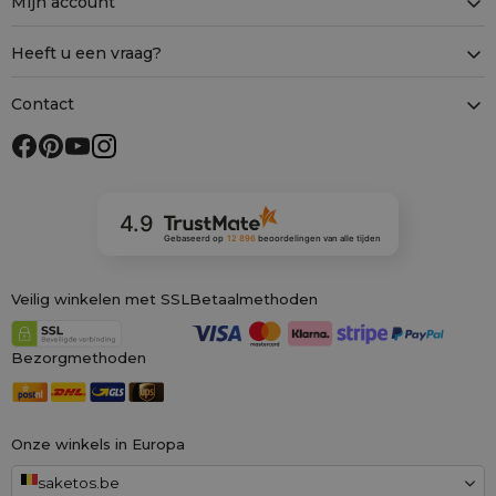
Mijn account
Heeft u een vraag?
Contact
4.9
Gebaseerd op
12 896
beoordelingen
van alle tijden
Veilig winkelen met SSL
Betaalmethoden
Bezorgmethoden
Onze winkels in Europa
saketos.be