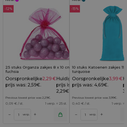
-12%
-15%
25 stuks Organza zakjes 8 x 10 cm -
10 stuks Katoenen zakjes 11 
fuchsia
turquoise
Oorspronkelijke
2,29
€
Huidige
Oorspronkelijke
3,99
€
H
2,59
€
prijs was: 2,59€.
prijs is:
prijs was: 4,69€.
pr
2,29€.
3
Previous lowest price was
2,29
€
.
Previous lowest price was
3,99
€
.
0,09
€ / st.
1 verp. = 25 st.
0,40
€ / st.
1 verp. = 1
+
+
–
–
lwagen
Toevoegen aan winkelwagen
Toevoegen aan wi
verp.
verp.