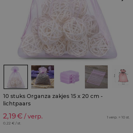
10 stuks Organza zakjes 15 x 20 cm -
lichtpaars
2,19
€
/ verp.
1 verp. = 10 st.
0,22
€ / st.