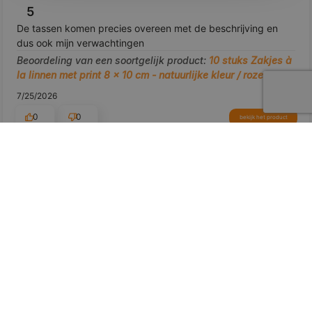
5
De tassen komen precies overeen met de beschrijving en
dus ook mijn verwachtingen
Beoordeling van een soortgelijk product:
10 stuks Zakjes à
la linnen met print 8 x 10 cm - natuurlijke kleur / rozen
7/25/2026
0
0
bekijk het product
Toon origineel
voorbeeld