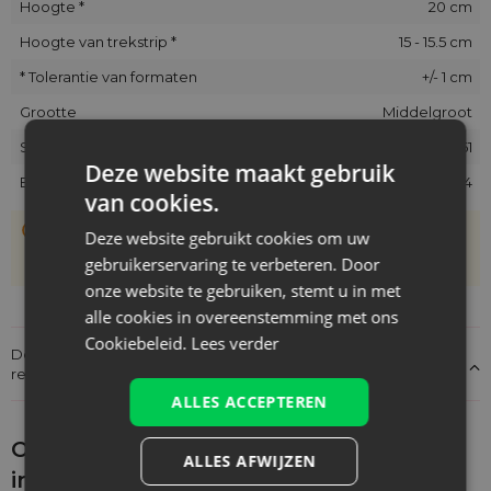
Hoogte *
20 cm
Hoogte van trekstrip *
15 - 15.5 cm
* Tolerantie van formaten
+/- 1 cm
Grootte
Middelgroot
SKU
ORB-1520-LVL-461
Deze website maakt gebruik
EAN
5902565681654
van cookies.
De zakjes zijn met de hand genaaid, daarom kan hun
Deze website gebruikt cookies om uw
werkelijke grootte afwijken van de opgegeven maat met
gebruikerservaring te verbeteren. Door
+/- 1 cm
onze website te gebruiken, stemt u in met
alle cookies in overeenstemming met ons
Cookiebeleid.
Lees verder
Details over de conformiteit van het product met de
regelgeving: Productverantwoordelijkheid
ALLES ACCEPTEREN
Ontdek wat je nog meer zou kunnen
ALLES AFWIJZEN
interesseren