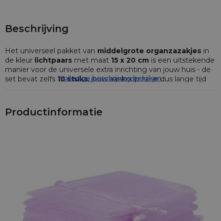
Beschrijving
Het universeel pakket van
middelgrote organzazakjes
in
de kleur
lichtpaars
met maat
15 x 20 cm
is een uitstekende
manier voor de universele extra inrichting van jouw huis - de
Volledige beschrijving bekijken
set bevat zelfs
10 stuks
, jouw aankoop zal je dus lange tijd
van dienst zijn telkens als je bijkomende plaats voor dingen
nodig hebt.
Productinformatie
De
organzazakjes
helpen je geschenken of cadeaus, zoals
zoetigheden, cosmetica en parfums, in te pakken, ordenen
eveneens allerhande snuisterijen zoals draadjes en knopen
en voorkomen dat je waardevolle juwelen verliest - kortom,
ze blijken nuttig te zijn in elk huis en op elke plek en ze
kunnen gebruikt worden voor alles wat men zich maar kan
verbeelden!