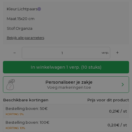
Kleur:
Lichtpaars
Maat:
15x20 cm
Stof:
Organza
Bekijk alle parameters
+
–
verp.
In winkelwagen
1
verp.
(
10
stuks)
Personaliseer je zakje
Voeg markeringen toe
Beschikbare kortingen
Prijs voor dit product
Bestelling boven: 50€
0,21€ / st
KORTING 5%
Bestelling boven: 100€
0,20€ / st
KORTING 10%