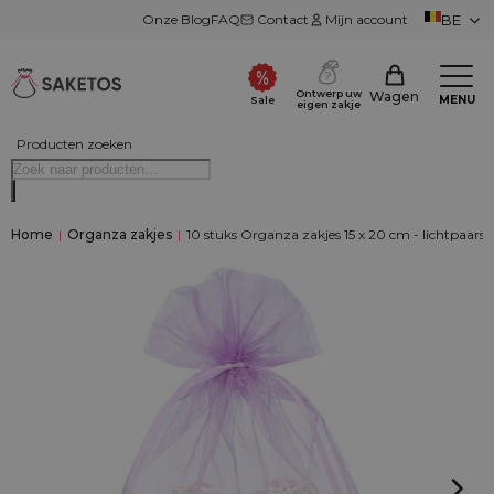
Onze Blog
FAQ
Contact
Mijn account
BE
Ontwerp uw
Wagen
MENU
Sale
eigen zakje
Producten zoeken
Home
|
Organza zakjes
|
10 stuks Organza zakjes 15 x 20 cm - lichtpaars