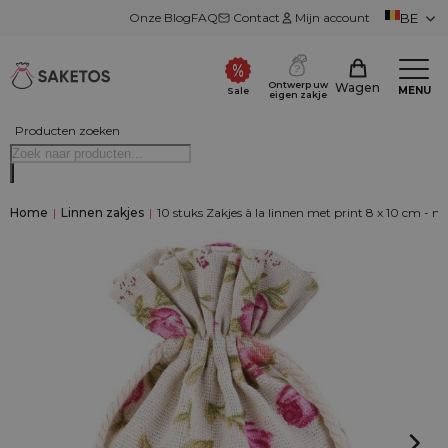
Onze Blog
FAQ
Contact
Mijn account
BE
Ontwerp uw
Wagen
MENU
Sale
eigen zakje
Producten zoeken
Home
|
Linnen zakjes
|
10 stuks Zakjes à la linnen met print 8 x 10 cm - na