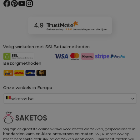
4.9
Gebaseerd op
12 881
beoordelingen
van alle tijden
Veilig winkelen met SSL
Betaalmethoden
Bezorgmethoden
Onze winkels in Europa
saketos.be
Wij zijn de grootste online winkel voor materiële zakken, gespecialiseerd in
honderden kant-en-klare ontwerpen en maten.
Wij kunnen ook op
maat gemaakte bedrukking op zakken aanbieden. Daarnaast bieden wij