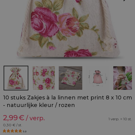
10 stuks Zakjes à la linnen met print 8 x 10 cm
- natuurlijke kleur / rozen
2,99
€
/ verp.
1 verp. = 10 st.
0,30
€ / st.
5.0