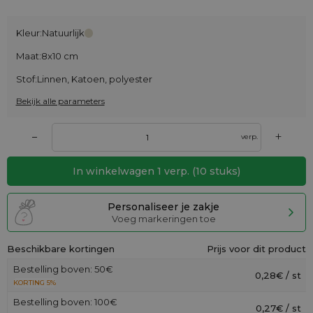
Kleur:
Natuurlijk
Maat:
8x10 cm
Stof:
Linnen, Katoen, polyester
Bekijk alle parameters
+
–
verp.
In winkelwagen
1
verp.
(
10
stuks)
Personaliseer je zakje
Voeg markeringen toe
Beschikbare kortingen
Prijs voor dit product
Bestelling boven: 50€
0,28€ / st
KORTING 5%
Bestelling boven: 100€
0,27€ / st