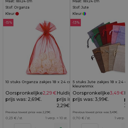
Maat: 18x24 cm
Maat: 18x24 cm
Stof: Organza
Stof: Jute
Kleur:
Kleur:
-15%
-13%
10 stuks Organza zakjes 18 x 24 cm - rood
5 stuks Jute zakjes 18 x 24 c
kleurenmix
Oorspronkelijke
2,29
€
Huidige
Oorspronkelijke
3,49
€
H
2,69
€
prijs was: 2,69€.
prijs is:
prijs was: 3,99€.
pr
2,29€.
3
Previous lowest price was
2,29
€
.
Previous lowest price was
3,49
€
.
0,23
€ / st.
1 verp. = 10 st.
0,70
€ / st.
1 verp. =