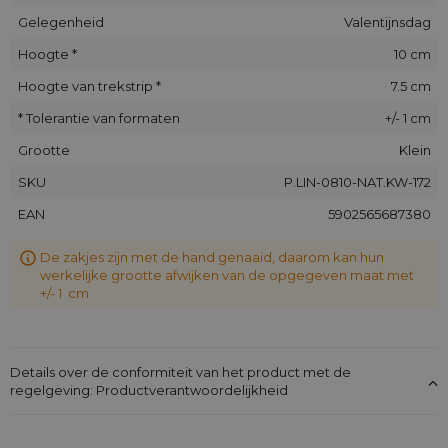
Gelegenheid
Valentijnsdag
Hoogte *
10 cm
Hoogte van trekstrip *
7.5 cm
* Tolerantie van formaten
+/- 1 cm
Grootte
Klein
SKU
P.LIN-0810-NAT.KW-172
EAN
5902565687380
De zakjes zijn met de hand genaaid, daarom kan hun
werkelijke grootte afwijken van de opgegeven maat met
+/- 1 cm
Details over de conformiteit van het product met de
regelgeving: Productverantwoordelijkheid