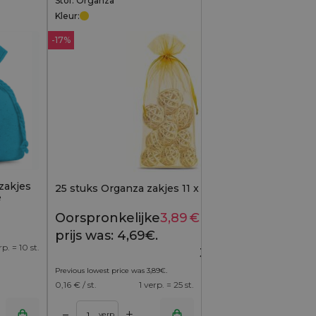
Stof: Organza
Kleur:
-17%
zakjes
25 stuks Organza zakjes 11 x 20 cm - goud
e
Oorspronkelijke
3,89
€
Huidige
4,69
€
prijs was: 4,69€.
prijs is:
rp. = 10 st.
3,89€.
Previous lowest price was
3,89
€
.
0,16
€ / st.
1 verp. = 25 st.
+
–
verp.