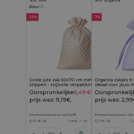
Stof: Jute
Stof: Organza
Kleur:
-29%
-7%
Grote jute zak 50x70 cm met gouden
Organza zakjes 9 x
stippen - stijlvolle verpakking voor royale
ideaal voor jouw 
cadeaus
accessoires
Oorspronkelijke
6,49
€
Huidige
Oorspronkelij
9,19
€
prijs was: 9,19€.
prijs is:
prijs was: 2,99
6,49€.
Previous lowest price was
6,49
€
.
Previous lowest price was
6,49
€ / st.
1 verp. = 1 st.
0,11
€ / st.
1 
+
+
–
–
 winkelwagen
Toevoegen aan winkelwagen
Toevoegen aan w
verp.
verp.