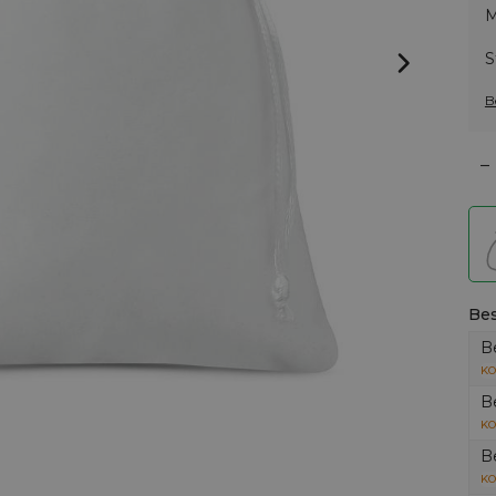
M
S
B
–
Bes
B
KO
B
KO
B
KO