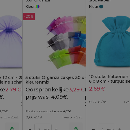
Stof: Organza
Stof: Katoen
Kleur:
Kleur:
-20%
10 stuks Katoenen 
 12 cm - 25 paarse stuks,
5 stuks Organza zakjes 30 x 40 cm -
6 x 8 cm - turquois
kleine schatten en
kleurenmix
2,69
€
ke
2,79
€
Huidige
Oorspronkelijke
3,29
€
Huidige
2,99
€
4,09
€
€.
prijs is:
prijs was: 4,09€.
prijs is:
0,27
€ / st.
1 ve
2,79€.
3,29€.
2,79
€
.
Previous lowest price was
4,09
€
.
verp. = 25 st.
0,66
€ / st.
1 verp. = 5 st.
+
+
–
–
inkelwagen
Toevoegen aan winkelwagen
verp.
verp.