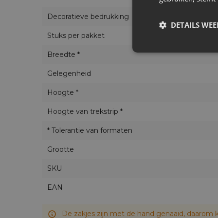
verpakking voor alledaagse artikelen.
Decoratieve bedrukking
DETAILS WE
Stuks per pakket
Breedte *
Gelegenheid
Hoogte *
Hoogte van trekstrip *
* Tolerantie van formaten
Grootte
SKU
EAN
De zakjes zijn met de hand genaaid, daarom k