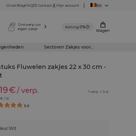
Onze Blog
FAQ
Contact
Mijn account
BE
Ontwerp uw
Korting:
0%
eigen zakje
Wagen
legenheden
Sectoren Zakjes voor...
stuks Fluwelen zakjes 22 x 30 cm -
t
,19
€
/ verp.
1 verp. = 5 st.
€ / st.
5.0
leur:
Wit