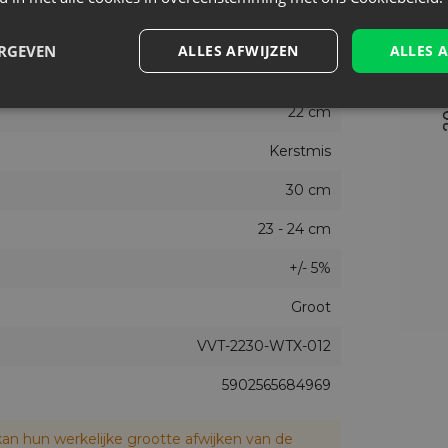
Nee
ERGEVEN
ALLES AFWIJZEN
ALLES 
5
22 cm
Kerstmis
30 cm
23 - 24 cm
+/- 5%
Groot
VVT-2230-WTX-012
5902565684969
an hun werkelijke grootte afwijken van de