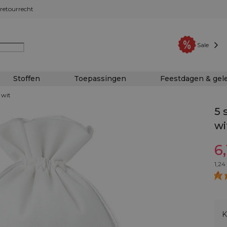
retourrecht
Sale
Stoffen
Toepassingen
Feestdagen & ge
 wit
5 
wi
6
1,24
K