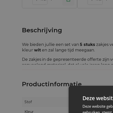
Beschrijving
We bieden jullie een set van
5 stuks
zakjes v
kleur
wit
en zal lange tijd meegaan.
De zakjes in de gepresenteerde offerte zijn
aanvoelend materiaal, dat al vele jaren lan
stofferen.
Dankzij de esthetische en praktische waarde 
Productinformatie
kleine geschenken en cadeaus. De sterke st
artikelen die erin opgeborgen worden. Velou
iemand van wie we houden of voor een gesch
Deze websit
Stof
We bevelen onze zakjes van velours aan als 
Deze website geb
alledaagse artikelen.We bevelen onze zakjes
Kleur
gebruiken, stemt