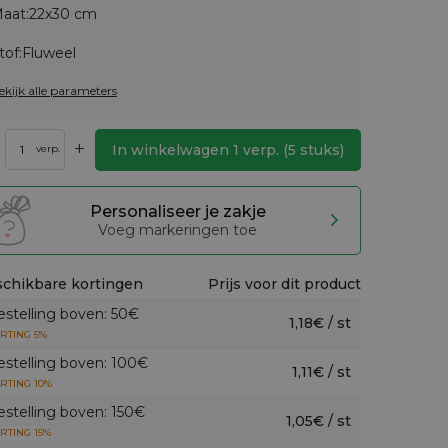
aat:
22x30 cm
tof:
Fluweel
ekijk alle parameters
+
In winkelwagen
1
verp.
(
5
stuks)
verp.
Personaliseer je zakje
Voeg markeringen toe
chikbare kortingen
Prijs voor dit product
estelling boven: 50€
1,18€ / st
RTING 5%
estelling boven: 100€
1,11€ / st
RTING 10%
estelling boven: 150€
1,05€ / st
RTING 15%