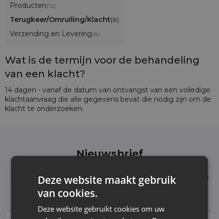
Producten
(12)
Terugkeer/OmruIling/Klacht
(8)
Verzending en Levering
(8)
Wat is de termijn voor de behandeling
van een klacht?
14 dagen - vanaf de datum van ontvangst van een volledige
klachtaanvraag die alle gegevens bevat die nodig zijn om de
klacht te onderzoeken.
Nieuwsbrief
Schrijf je in voor de nieuwsbrief en blijf op de
hoogte van het laatste nieuws en aanbiedingen
Deze website maakt gebruik
Wij informeren en tonen nieuws - zonder
van cookies.
onnodige spam. Blijf regelmatig bij ons!
Deze website gebruikt cookies om uw