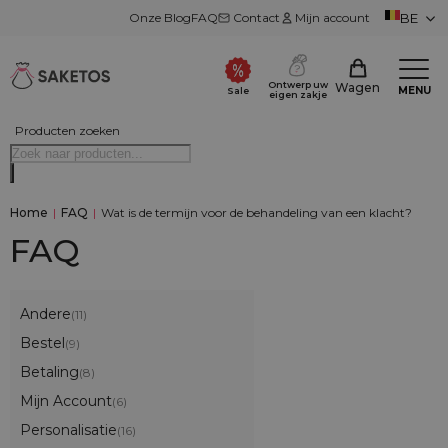
Onze Blog
FAQ
Contact
Mijn account
BE
Ontwerp uw
Wagen
MENU
Sale
eigen zakje
Producten zoeken
Home
|
FAQ
|
Wat is de termijn voor de behandeling van een klacht?
FAQ
Andere
(11)
Bestel
(9)
Betaling
(8)
Mijn Account
(6)
Personalisatie
(16)