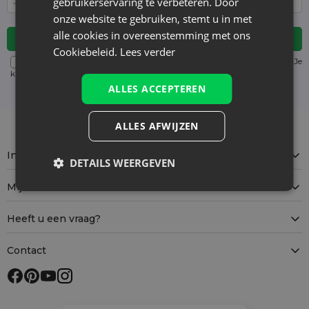
gebruikerservaring te verbeteren. Door
onze website te gebruiken, stemt u in met
alle cookies in overeenstemming met ons
Cookiebeleid.
Lees verder
Voor details over gegevensverwerking, zie onze Privacyverklaring. Je
kunt je op elk moment zonder kosten
uitschrijven
. (verplicht)
ALLES ACCEPTEREN
ALLES AFWIJZEN
Informatie
DETAILS WEERGEVEN
Mijn account
Heeft u een vraag?
Contact