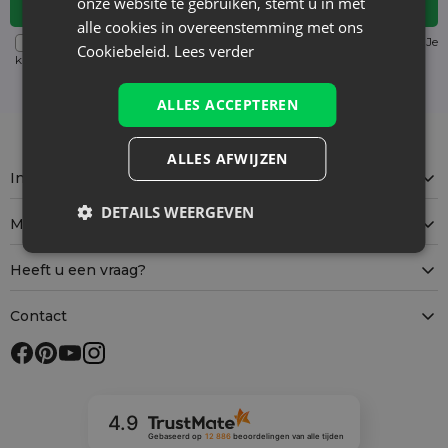
onze website te gebruiken, stemt u in met
alle cookies in overeenstemming met ons
Voor details over gegevensverwerking, zie onze Privacyverklaring. Je
Cookiebeleid.
Lees verder
kunt je op elk moment zonder kosten
uitschrijven
. (verplicht)
ALLES ACCEPTEREN
ALLES AFWIJZEN
Informatie
DETAILS WEERGEVEN
Mijn account
Heeft u een vraag?
Contact
4.9
Gebaseerd op
12 886
beoordelingen
van alle tijden