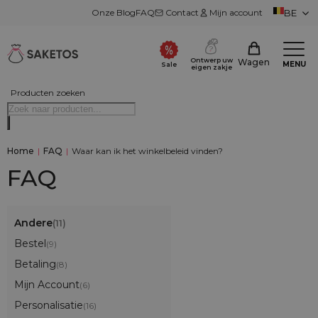
Onze Blog
FAQ
Contact
Mijn account
BE
Ontwerp uw
Wagen
MENU
Sale
eigen zakje
Producten zoeken
Home
|
FAQ
|
Waar kan ik het winkelbeleid vinden?
FAQ
Andere
(11)
Bestel
(9)
Betaling
(8)
Mijn Account
(6)
Personalisatie
(16)