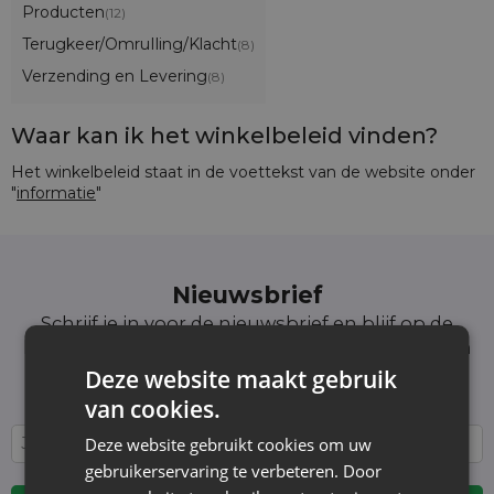
Producten
(12)
Terugkeer/OmruIling/Klacht
(8)
Verzending en Levering
(8)
Waar kan ik het winkelbeleid vinden?
Het winkelbeleid staat in de voettekst van de website onder
"
informatie
"
Nieuwsbrief
Schrijf je in voor de nieuwsbrief en blijf op de
hoogte van het laatste nieuws en aanbiedingen
Wij informeren en tonen nieuws - zonder
Deze website maakt gebruik
onnodige spam. Blijf regelmatig bij ons!
van cookies.
Deze website gebruikt cookies om uw
gebruikerservaring te verbeteren. Door