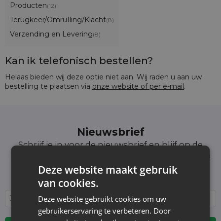
Producten
(12)
Terugkeer/OmruIling/Klacht
(8)
Verzending en Levering
(8)
Kan ik telefonisch bestellen?
Helaas bieden wij deze optie niet aan. Wij raden u aan uw
bestelling te plaatsen via
onze website of per e-mail
.
Nieuwsbrief
Schrijf je in voor de nieuwsbrief en blijf op de
hoogte van het laatste nieuws en aanbiedingen
Wij informeren en tonen nieuws - zonder
Deze website maakt gebruik
onnodige spam. Blijf regelmatig bij ons!
van cookies.
Deze website gebruikt cookies om uw
gebruikerservaring te verbeteren. Door