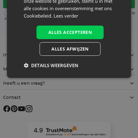
onze website te gebruiken, stemt u in met
alle cookies in overeenstemming met ons
Voor details over gegevensverwerking, zie onze Privacyverklaring. Je
Cookiebeleid.
Lees verder
kunt je op elk moment zonder kosten
uitschrijven
. (verplicht)
ALLES ACCEPTEREN
ALLES AFWIJZEN
Informatie
DETAILS WEERGEVEN
Mijn account
Heeft u een vraag?
Contact
4.9
Gebaseerd op
12 878
beoordelingen
van alle tijden