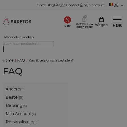
Onze Blog
FAQ
Contact
Mijn account
BE
Ontwerp uw
Wagen
MENU
Sale
eigen zakje
Producten zoeken
Home
|
FAQ
|
Kan ik telefonisch bestellen?
FAQ
Andere
(11)
Bestel
(9)
Betaling
(8)
Mijn Account
(6)
Personalisatie
(16)