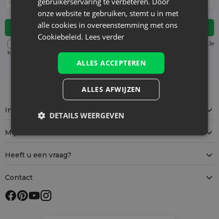
gebruikerservaring te verbeteren. Door
onze website te gebruiken, stemt u in met
alle cookies in overeenstemming met ons
Cookiebeleid.
Lees verder
Voor details over gegevensverwerking, zie onze Privacyverklaring. Je
kunt je op elk moment zonder kosten
uitschrijven
. (verplicht)
ALLES ACCEPTEREN
ALLES AFWIJZEN
Informatie
DETAILS WEERGEVEN
Mijn account
Heeft u een vraag?
Contact