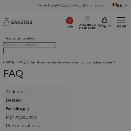
Onze Blog
FAQ
Contact
Mijn account
BE
Ontwerp uw
Wagen
MENU
Sale
eigen zakje
Producten zoeken
Home
|
FAQ
|
Kan ik een ander leverings- en factuuradres kiezen?
FAQ
Andere
(11)
Bestel
(9)
Betaling
(8)
Mijn Account
(6)
Personalisatie
(16)