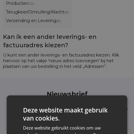
Producten
(12)
Terugkeer/OmruIling/Klacht
(8)
Verzending en Levering
(8)
Kan ik een ander leverings- en
factuuradres kiezen?
U kunt een ander leverings- en factuuradres kiezen. Klik
hiervoor op het vakje 'nieuw adres toevoegen' bij het
plaatsen van uw bestelling in het veld ,,Adressen''.
Nieuwsbrief
Schrijf je in voor de nieuwsbrief en blijf op de
hoogte van het laatste nieuws en aanbiedingen
Deze website maakt gebruik
Wij informeren en tonen nieuws - zonder
van cookies.
onnodige spam. Blijf regelmatig bij ons!
Deze website gebruikt cookies om uw