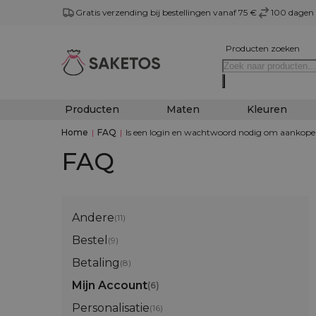
Gratis verzending bij bestellingen vanaf 75 €
100 dagen 
Producten zoeken
Producten
Maten
Kleuren
Home
|
FAQ
|
Is een login en wachtwoord nodig om aankope
FAQ
Andere
(11)
Bestel
(9)
Betaling
(8)
Mijn Account
(6)
Personalisatie
(16)