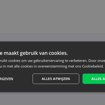
Nieuwsbrief
e maakt gebruik van cookies.
oor de nieuwsbrief en blijf op de hoogte van het l
ruikt cookies om uw gebruikerservaring te verbeteren. Door onze
aanbiedingen
 u in met alle cookies in overeenstemming met ons Cookiebeleid.
n tonen nieuws - zonder onnodige spam. Blijf re
ERGEVEN
ALLES AFWIJZEN
ALLES 
erwerking, zie onze Privacyverklaring. Je kunt je op elk moment zonder kost