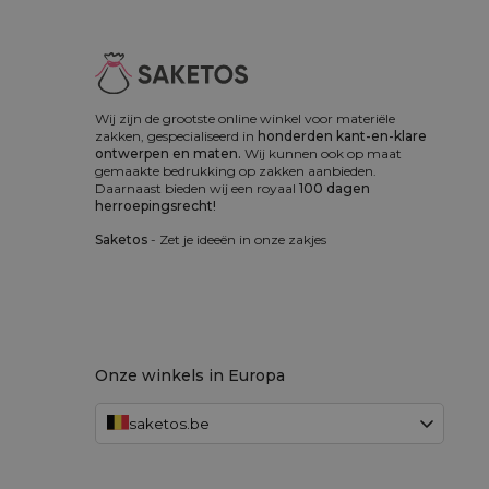
Wij zijn de grootste online winkel voor materiële
zakken, gespecialiseerd in
honderden kant-en-klare
ontwerpen en maten.
Wij kunnen ook op maat
gemaakte bedrukking op zakken aanbieden.
Daarnaast bieden wij een royaal
100 dagen
herroepingsrecht!
Saketos
- Zet je ideeën in onze zakjes
Onze winkels in Europa
saketos.be