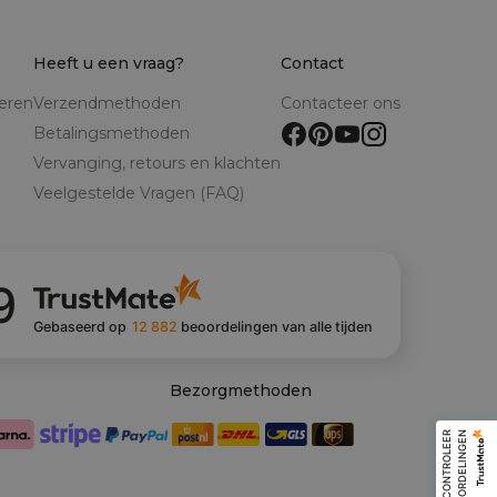
Heeft u een vraag?
Contact
reren
Verzendmethoden
Contacteer ons
Betalingsmethoden
Vervanging, retours en klachten
Veelgestelde Vragen (FAQ)
9
Gebaseerd op
12 882
beoordelingen
van alle tijden
Bezorgmethoden
C
O
N
T
R
O
L
E
E
R
B
E
O
O
R
D
E
L
I
N
G
E
N