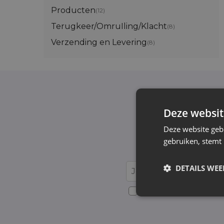
Producten
(12)
Terugkeer/OmruIling/Klacht
(8)
Verzending en Levering
(8)
Deze websit
Schrijf je in v
Deze website geb
gebruiken, stemt
Wij informeren e
DETAILS WE
Voor details over gegevensv