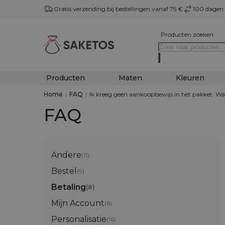
Gratis verzending bij bestellingen vanaf 75 €
100 dagen 
Producten zoeken
Producten
Maten
Kleuren
Home
|
FAQ
|
Ik kreeg geen aankoopbewijs in het pakket. 
FAQ
Andere
(11)
Bestel
(9)
Betaling
(8)
Mijn Account
(6)
Personalisatie
(16)