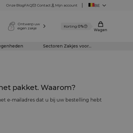
Onze Blog
FAQ
Contact
Mijn account
BE
Ontwerp uw
Korting:
0%
eigen zakje
Wagen
legenheden
Sectoren Zakjes voor...
 het pakket. Waarom?
t e-mailadres dat u bij uw bestelling hebt