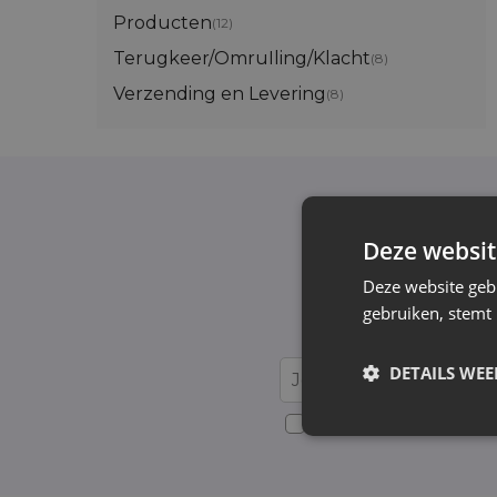
Producten
(12)
Terugkeer/OmruIling/Klacht
(8)
Verzending en Levering
(8)
Deze websit
Schrijf je in v
Deze website geb
gebruiken, stemt
Wij informeren e
DETAILS WE
Voor details over gegevensv