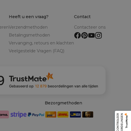
Heeft u een vraag?
Contact
reren
Verzendmethoden
Contacteer ons
Betalingsmethoden
Vervanging, retours en klachten
Veelgestelde Vragen (FAQ)
9
Gebaseerd op
12 879
beoordelingen
van alle tijden
Bezorgmethoden
C
O
N
T
R
O
L
E
E
R
B
E
O
O
R
D
E
L
I
N
G
E
N