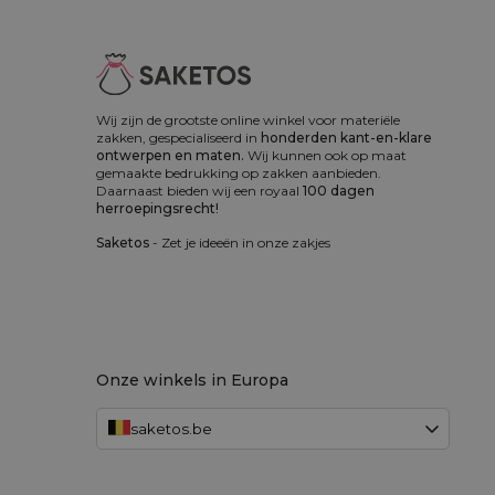
Wij zijn de grootste online winkel voor materiële
zakken, gespecialiseerd in
honderden kant-en-klare
ontwerpen en maten.
Wij kunnen ook op maat
gemaakte bedrukking op zakken aanbieden.
Daarnaast bieden wij een royaal
100 dagen
herroepingsrecht!
Saketos
- Zet je ideeën in onze zakjes
Onze winkels in Europa
saketos.be