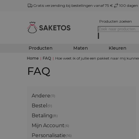
Gratis verzending bij bestellingen vanaf 75 €
100 dagen 
Producten zoeken
Producten
Maten
Kleuren
Home
|
FAQ
|
Hoe weet ik of jullie een pakket naar mij kunne
FAQ
Andere
(11)
Bestel
(9)
Betaling
(8)
Mijn Account
(6)
Personalisatie
(16)