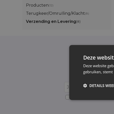
Producten
(12)
Terugkeer/OmruIling/Klacht
(8)
Verzending en Levering
(8)
Deze websit
Schrijf je in v
Deze website geb
gebruiken, stemt
Wij informeren e
DETAILS WE
Voor details over gegevensv