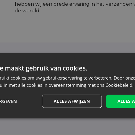
hebben wij een brede ervaring in het verzenden 
de wereld.
Nieuwsbrief
e maakt gebruik van cookies.
oor de nieuwsbrief en blijf op de hoogte van het l
ruikt cookies om uw gebruikerservaring te verbeteren. Door onze
aanbiedingen
 u in met alle cookies in overeenstemming met ons Cookiebeleid.
n tonen nieuws - zonder onnodige spam. Blijf re
ERGEVEN
ALLES AFWIJZEN
ALLES 
erwerking, zie onze Privacyverklaring. Je kunt je op elk moment zonder kost