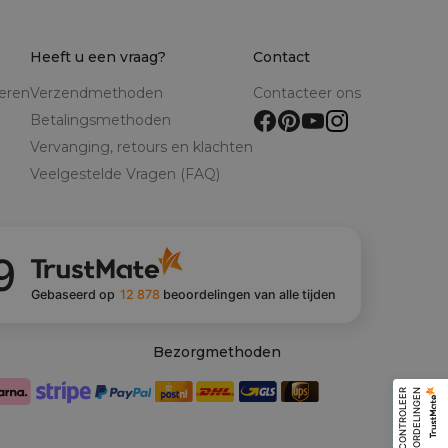
Heeft u een vraag?
Contact
reren
Verzendmethoden
Contacteer ons
Betalingsmethoden
Vervanging, retours en klachten
Veelgestelde Vragen (FAQ)
9
Gebaseerd op
12 878
beoordelingen
van alle tijden
Bezorgmethoden
C
O
N
T
R
O
L
E
E
R
B
E
O
O
R
D
E
L
I
N
G
E
N