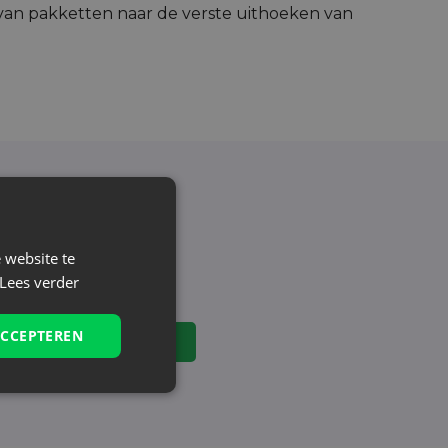
van pakketten naar de verste uithoeken van
aatste nieuws en
 website te
Lees verder
gelmatig bij ons!
ACCEPTEREN
en
uitschrijven
. (verplicht)