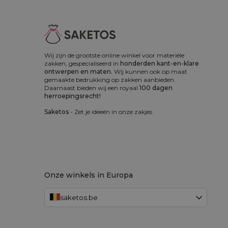
Wij zijn de grootste online winkel voor materiële
zakken, gespecialiseerd in
honderden kant-en-klare
ontwerpen en maten.
Wij kunnen ook op maat
gemaakte bedrukking op zakken aanbieden.
Daarnaast bieden wij een royaal
100 dagen
herroepingsrecht!
Saketos
- Zet je ideeën in onze zakjes
Onze winkels in Europa
saketos.be