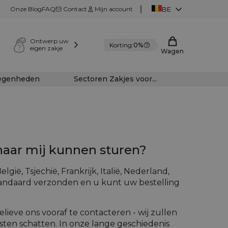
Onze Blog
FAQ
Contact
Mijn account
BE
Ontwerp uw
Korting:
0%
eigen zakje
Wagen
legenheden
Sectoren Zakjes voor...
 naar mij kunnen sturen?
lgië, Tsjechië, Frankrijk, Italië, Nederland,
standaard verzonden en u kunt uw bestelling
elieve ons vooraf te contacteren - wij zullen
sten schatten. In onze lange geschiedenis