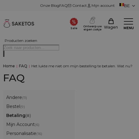
Onze Blog
FAQ
Contact
Mijn account
BE
Ontwerp uw
Wagen
MENU
Sale
eigen zakje
Producten zoeken
Home
|
FAQ
|
Het lukte me niet om mijn bestelling te betalen. Wat nu?
FAQ
Andere
(11)
Bestel
(9)
Betaling
(8)
Mijn Account
(6)
Personalisatie
(16)