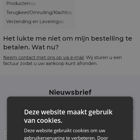
Producten
(12)
Terugkeer/OmruIling/Klacht
(8)
Verzending en Levering
(8)
Het lukte me niet om mijn bestelling te
betalen. Wat nu?
Neem contact met ons op via e-mail
. Wij sturen u een
factuur zodat u uw aankoop kunt afronden.
Nieuwsbrief
Schrijf je in voor de nieuwsbrief en blijf op de
hoogte van het laatste nieuws en aanbiedingen
Deze website maakt gebruik
Wij informeren en tonen nieuws - zonder
van cookies.
onnodige spam. Blijf regelmatig bij ons!
Deze website gebruikt cookies om uw
gebruikerservaring te verbeteren. Door