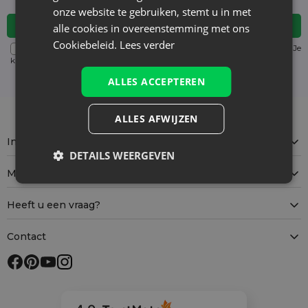
onze website te gebruiken, stemt u in met
alle cookies in overeenstemming met ons
Cookiebeleid.
Lees verder
Voor details over gegevensverwerking, zie onze Privacyverklaring. Je
kunt je op elk moment zonder kosten
uitschrijven
. (verplicht)
ALLES ACCEPTEREN
ALLES AFWIJZEN
Informatie
DETAILS WEERGEVEN
Mijn account
Heeft u een vraag?
Contact