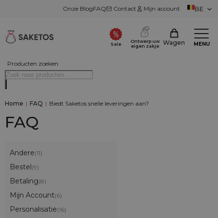
Onze Blog
FAQ
Contact
Mijn account
BE
Ontwerp uw
Wagen
MENU
Sale
eigen zakje
Producten zoeken
Home
|
FAQ
|
Biedt Saketos snelle leveringen aan?
FAQ
Andere
(11)
Bestel
(9)
Betaling
(8)
Mijn Account
(6)
Personalisatie
(16)