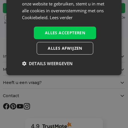
onze website te gebruiken, stemt u in met
alle cookies in overeenstemming met ons
Cookiebeleid.
Lees verder
Voor details over gegevensverwerking, zie onze Privacyverklaring. Je
kunt je op elk moment zonder kosten
uitschrijven
. (verplicht)
ALLES ACCEPTEREN
ALLES AFWIJZEN
Informatie
DETAILS WEERGEVEN
Mijn account
Heeft u een vraag?
Contact
4.9