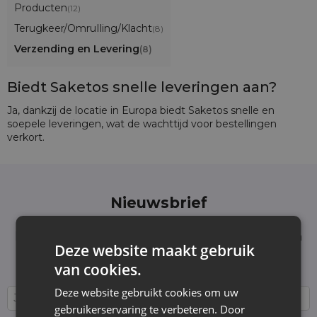
Producten
(12)
Terugkeer/OmruIling/Klacht
(8)
Verzending en Levering
(8)
Biedt Saketos snelle leveringen aan?
Ja, dankzij de locatie in Europa biedt Saketos snelle en
soepele leveringen, wat de wachttijd voor bestellingen
verkort.
Nieuwsbrief
Schrijf je in voor de nieuwsbrief en blijf op de
hoogte van het laatste nieuws en aanbiedingen
Deze website maakt gebruik
Wij informeren en tonen nieuws - zonder
van cookies.
onnodige spam. Blijf regelmatig bij ons!
Deze website gebruikt cookies om uw
gebruikerservaring te verbeteren. Door