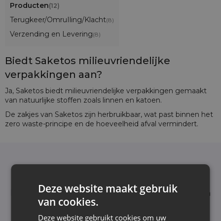
Producten
(12)
Terugkeer/OmruIling/Klacht
(8)
Verzending en Levering
(8)
Biedt Saketos milieuvriendelijke
verpakkingen aan?
Ja, Saketos biedt milieuvriendelijke verpakkingen gemaakt
van natuurlijke stoffen zoals linnen en katoen.
De zakjes van Saketos zijn herbruikbaar, wat past binnen het
zero waste-principe en de hoeveelheid afval vermindert.
Nieuwsbrief
Schrijf je in voor de nieuwsbrief en blijf op de
Deze website maakt gebruik
hoogte van het laatste nieuws en aanbiedingen
van cookies.
Wij informeren en tonen nieuws - zonder
onnodige spam. Blijf regelmatig bij ons!
Deze website gebruikt cookies om uw