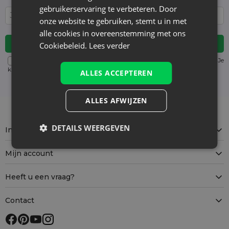
gebruikerservaring te verbeteren. Door
onze website te gebruiken, stemt u in met
alle cookies in overeenstemming met ons
Cookiebeleid.
Lees verder
Voor details over gegevensverwerking, zie onze Privacyverklaring. Je
kunt je op elk moment zonder kosten
uitschrijven
. (verplicht)
ALLES ACCEPTEREN
ALLES AFWIJZEN
DETAILS WEERGEVEN
Informatie
Mijn account
Heeft u een vraag?
Contact