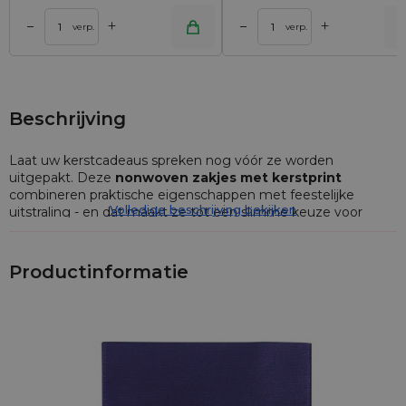
+
+
–
–
lwagen
Toevoegen aan winkelwagen
Toevoegen aan wi
verp.
verp.
Beschrijving
Laat uw kerstcadeaus spreken nog vóór ze worden
uitgepakt. Deze
nonwoven zakjes met kerstprint
combineren praktische eigenschappen met feestelijke
Volledige beschrijving bekijken
uitstraling - en dat maakt ze tot een slimme keuze voor
merken die op zoek zijn naar duurzame én visueel sterke
verpakkingen.
Productinformatie
Waarom bedrijven kiezen voor
nonwoven zakjes met kerstprint
Gemaakt van stevig, herbruikbaar nonwoven
polypropyleen (PP)
Gelaste naden zorgen voor extra stevigheid en nette
afwerking