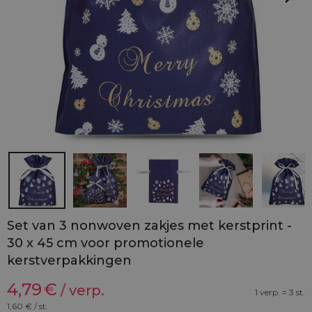
Set van 3 nonwoven zakjes met kerstprint -
30 x 45 cm voor promotionele
kerstverpakkingen
4,79
€
/ verp.
1 verp. = 3 st.
1,60
€ / st.