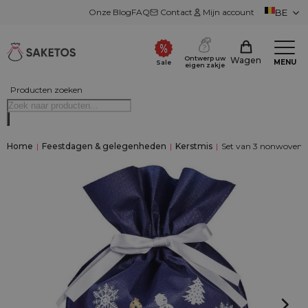
Onze Blog
FAQ
Contact
Mijn account
BE
Ontwerp uw
Wagen
MENU
Sale
eigen zakje
Producten zoeken
Home
|
Feestdagen & gelegenheden
|
Kerstmis
|
Set van 3 nonwoven z