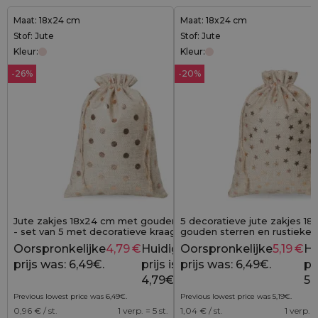
Maat: 18x24 cm
Maat: 18x24 cm
Stof: Jute
Stof: Jute
Kleur:
Kleur:
-26%
-20%
Jute zakjes 18x24 cm met gouden stippen
5 decoratieve jute zakjes 1
- set van 5 met decoratieve kraag
gouden sterren en rustieke fl
Oorspronkelijke
4,79
€
Huidige
Oorspronkelijke
5,19
€
Hu
6,49
€
prijs was: 6,49€.
prijs is:
prijs was: 6,49€.
pri
4,79€.
5,
Previous lowest price was
6,49
€
.
Previous lowest price was
5,19
€
.
0,96
€ / st.
1 verp. = 5 st.
1,04
€ / st.
1 verp. =