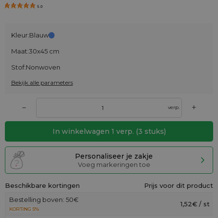
5.0
Kleur:
Blauw
Maat:
30x45 cm
Stof:
Nonwoven
Bekijk alle parameters
+
–
verp.
In winkelwagen
1
verp.
(
3
stuks)
Personaliseer je zakje
Voeg markeringen toe
Beschikbare kortingen
Prijs voor dit product
Bestelling boven: 50€
1,52€ / st
KORTING 5%