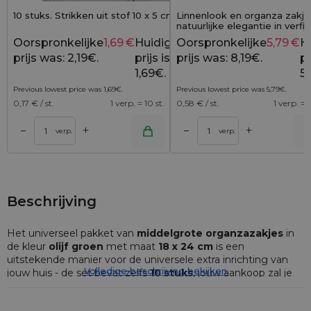
10 stuks. Strikken uit stof 10 x 5 cm - rood
Linnenlook en organza zakje
natuurlijke elegantie in verfi
stuks)
Oorspronkelijke
1,69
€
Huidige
Oorspronkelijke
5,79
€
H
2,19
€
prijs was: 2,19€.
prijs is:
prijs was: 8,19€.
pr
1,69€.
5,
Previous lowest price was
1,69
€
.
Previous lowest price was
5,79
€
.
0,17
€ / st.
1 verp. = 10 st.
0,58
€ / st.
1 verp. = 1
+
+
–
–
lwagen
Toevoegen aan winkelwagen
Toevoegen aan wi
verp.
verp.
Beschrijving
Het universeel pakket van
middelgrote organzazakjes
in
de kleur
olijf groen
met maat
18 x 24 cm
is een
uitstekende manier voor de universele extra inrichting van
Volledige beschrijving bekijken
jouw huis - de set bevat zelfs
10 stuks
, jouw aankoop zal je
dus lange tijd van dienst zijn telkens als je bijkomende plaats
voor dingen nodig hebt.