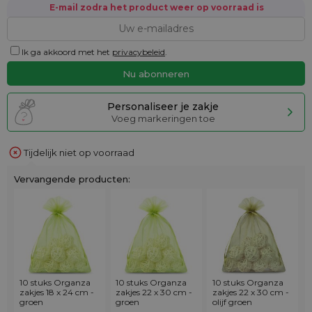
E-mail zodra het product weer op voorraad is
Ik ga akkoord met het
privacybeleid
.
Personaliseer je zakje
Voeg markeringen toe
Tijdelijk niet op voorraad
Vervangende producten:
10 stuks Organza
10 stuks Organza
10 stuks Organza
zakjes 18 x 24 cm -
zakjes 22 x 30 cm -
zakjes 22 x 30 cm -
groen
groen
olijf groen