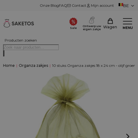
Onze Blog
FAQ
Contact
Mijn account
BE
Ontwerp uw
Wagen
MENU
Sale
eigen zakje
Producten zoeken
Home
|
Organza zakjes
|
10 stuks Organza zakjes 18 x 24 cm - olijf groen