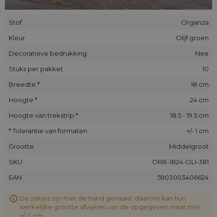
Stof
Organza
Kleur
Olijf groen
Decoratieve bedrukking
Nee
Stuks per pakket
10
Breedte *
18 cm
Hoogte *
24 cm
Hoogte van trekstrip *
18.5 - 19.5 cm
* Tolerantie van formaten
+/- 1 cm
Grootte
Middelgroot
SKU
ORB-1824-OLI-381
EAN
5903003406624
De zakjes zijn met de hand genaaid, daarom kan hun
werkelijke grootte afwijken van de opgegeven maat met
+/- 1 cm