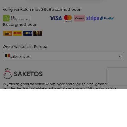
Veilig winkelen met SSL
Betaalmethoden
Bezorgmethoden
Onze winkels in Europa
saketos.be
Wij zijn de grootste online winkel voor materiële zakken, gespecialiseerd in
honderden kant-en-klare ontwerpen en maten.
Wij kunnen ook op
maat gemaakte bedrukking op zakken aanbieden. Daarnaast bieden wij
een royaal
100 dagen herroepingsrecht!
Saketos
- Zet je ideeën in onze zakjes