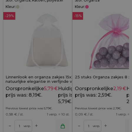
Stof: Organza, Katoen, polyester
Stof: Organza
Kleur:
Kleur:
-29%
-15%
Linnenlook en organza zakjes 15x20 cm -
25 stuks Organza zakjes 8 x 
natuurlijke elegantie in verfijnde vorm (10
stuks)
Oorspronkelijke
5,79
€
Huidige
Oorspronkelijke
2,19
€
Hu
8,19
€
prijs was: 8,19€.
prijs is:
prijs was: 2,59€.
pri
5,79€.
2,
Previous lowest price was
5,79
€
.
Previous lowest price was
2,19
€
.
0,58
€ / st.
1 verp. = 10 st.
0,09
€ / st.
1 verp. = 2
+
+
–
–
lwagen
Toevoegen aan winkelwagen
Toevoegen aan wi
verp.
verp.