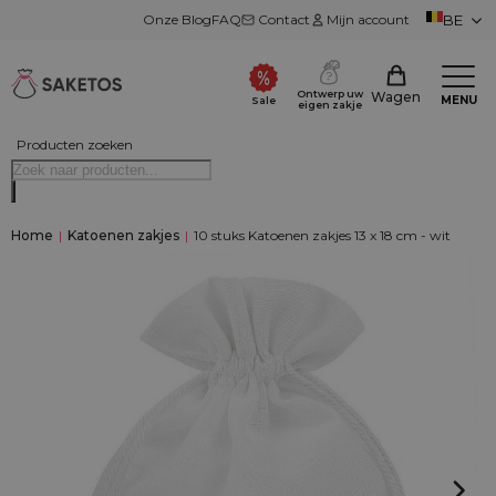
Onze Blog
FAQ
Contact
Mijn account
BE
Ontwerp uw
Wagen
MENU
Sale
eigen zakje
Producten zoeken
Home
|
Katoenen zakjes
|
10 stuks Katoenen zakjes 13 x 18 cm - wit