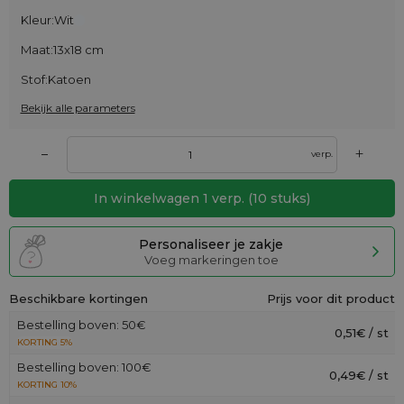
Kleur:
Wit
Maat:
13x18 cm
Stof:
Katoen
Bekijk alle parameters
+
–
verp.
In winkelwagen
1
verp.
(
10
stuks)
Personaliseer je zakje
Voeg markeringen toe
Beschikbare kortingen
Prijs voor dit product
Bestelling boven: 50€
0,51€ / st
KORTING 5%
Bestelling boven: 100€
0,49€ / st
KORTING 10%