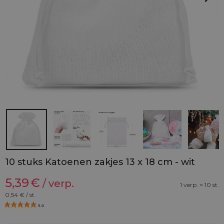
10 stuks Katoenen zakjes 13 x 18 cm - wit
5,39
€
/ verp.
1 verp. = 10 st.
0,54
€ / st.
5.0