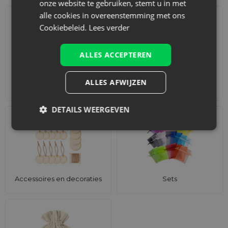
onze website te gebruiken, stemt u in met
alle cookies in overeenstemming met ons
Cookiebeleid.
Lees verder
ALLES ACCEPTEREN
ALLES AFWIJZEN
Adventskalenders
Katoenen zakjes
DETAILS WEERGEVEN
Accessoires en decoraties
Sets